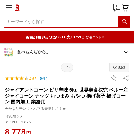
8/11(火)01:59まで
要エントリー
食べもんぢから。
1/5
動画
（
8
件）
4.63
ジャイアントコーン ピリ辛味 6kg 世界美食探究 ペルー産
ジャイコーン ナッツ おつまみ おやつ 揚げ菓子 揚げコー
ン 国内加工 業務用
★かなり辛いけどハマる美味しさ！★
8,778
円