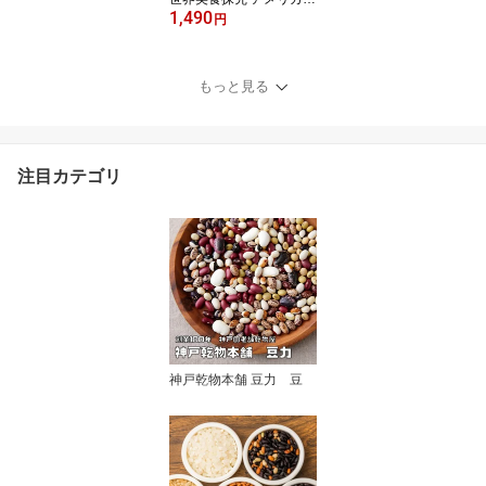
1,490
LHP ナッツ 無塩 無油 お
円
徳用 国内加工 業務用 製
菓材料 製パン材料 おや
つ 生くるみ 胡桃 350g×2
もっと見る
袋
注目カテゴリ
神戸乾物本舗 豆力 豆