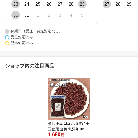
23
24
25
26
27
28
29
27
28
29
30
31
1
2
3
4
5
休業日（受注・発送対応なし）
受注対応のみ
発送対応のみ
ショップ内の注目商品
蒸し小豆 1kg 北海道産小
豆使用 無糖 無添加 時短
1,680
ゆであずき 簡単便利 業
円