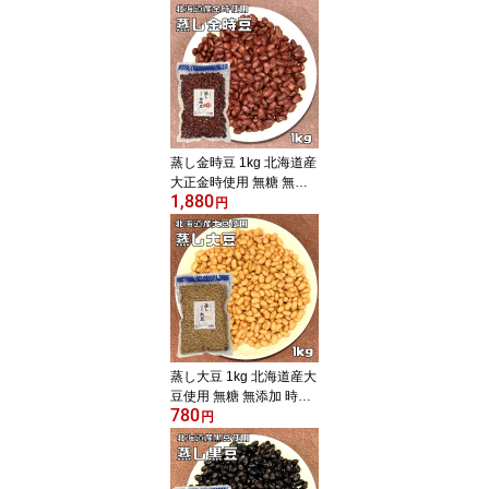
務用 国産 国内産 和菓子
材料 徳用 煮豆 あずき 豆
類
蒸し金時豆 1kg 北海道産
大正金時使用 無糖 無添
1,880
加 時短 ゆでまめ 簡単便
円
利 業務用 国産 国内産 和
菓子材料 徳用 きんとき
煮豆 豆類
蒸し大豆 1kg 北海道産大
豆使用 無糖 無添加 時短
780
ゆでまめ 簡単便利 業務
円
用 国産 国内産 和菓子材
料 徳用 だいず 煮豆 豆類