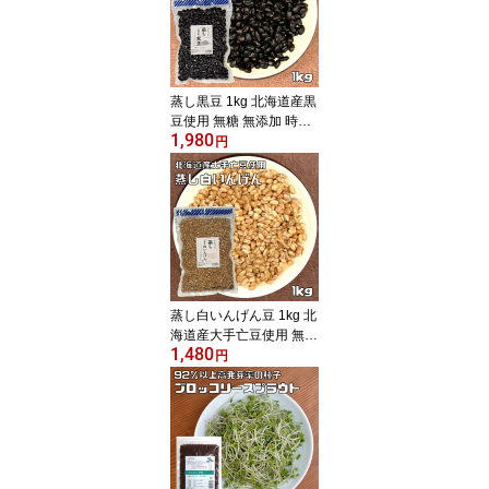
蒸し黒豆 1kg 北海道産黒
豆使用 無糖 無添加 時短
1,980
ゆでまめ 簡単便利 業務
円
用 国産 黒大豆 国内産 和
菓子材料 徳用 だいず 煮
豆 豆類
蒸し白いんげん豆 1kg 北
海道産大手亡豆使用 無糖
1,480
無添加 時短 ゆでまめ 簡
円
単便利 業務用 国産 黒大
豆 国内産 和菓子材料 徳
用 おおてぼう 煮豆 豆類