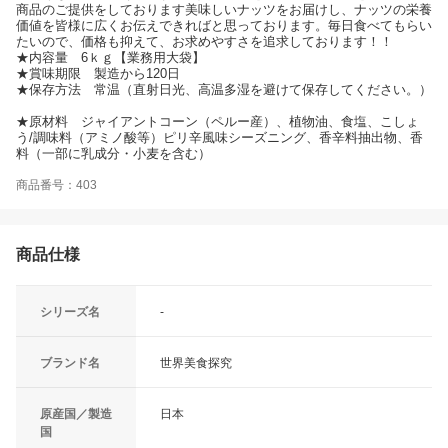
商品のご提供をしております美味しいナッツをお届けし、ナッツの栄養
価値を皆様に広くお伝えできればと思っております。毎日食べてもらい
たいので、価格も抑えて、お求めやすさを追求しております！！
★内容量 6ｋｇ【業務用大袋】
★賞味期限 製造から120日
★保存方法 常温（直射日光、高温多湿を避けて保存してください。）
★原材料 ジャイアントコーン（ペルー産）、植物油、食塩、こしょ
う/調味料（アミノ酸等）ピリ辛風味シーズニング、香辛料抽出物、香
料（一部に乳成分・小麦を含む）
商品番号：403
商品仕様
シリーズ名
-
ブランド名
世界美食探究
原産国／製造
日本
国