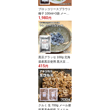
ブロッコリースプラウト
種子 100ml×3袋 メール
1,980
便 豆力 カラブリーゼ種
円
高含有種子 高発芽率 超
硫黄分子 スーパーフード
自宅で簡単 無消毒種子
黒豆グラッセ 100g 北海
道産黒豆使用 黒大豆 絞
415
り甘納豆 やみつき 国内
円
産 豆力 国産 保存食 非常
食 お菓子 豆菓子 味付乾
燥豆 かみかみ黒豆 お茶
うけ 業務用 製菓 和菓子
クルミ 生 700g メール便
世界美食探究 アメリカ産