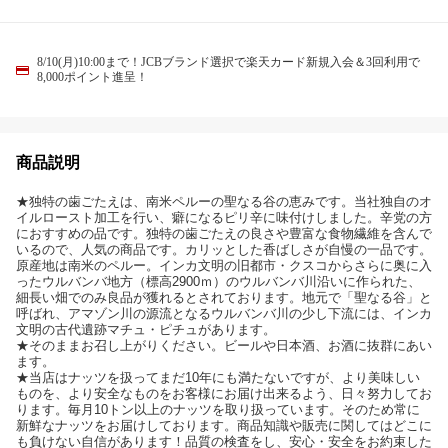
8/10(月)10:00まで！JCBブランド選択で楽天カード新規入会＆3回利用で
8,000ポイント進呈！
商品説明
★独特の歯ごたえは、南米ペルーの聖なる谷の恵みです。当社独自のオ
イルロースト加工を行い、癖になるピリ辛に味付けしました。辛党の方
におすすめの品です。独特の歯ごたえの良さや豊富な食物繊維を含んで
いるので、人気の商品です。カリッとした香ばしさが自慢の一品です。
原産地は南米のペルー。インカ文明の旧都市・クスコからさらに奥に入
ったウルバンバ地方（標高2900ｍ）のウルバンバ川沿いに作られた、
細長い畑でのみ良品が獲れるとされております。地元で「聖なる谷」と
呼ばれ、アマゾン川の源流となるウルバンバ川の少し下流には、インカ
文明の古代遺跡マチュ・ピチュがあります。
★そのままお召し上がりください。ビールや日本酒、お酒に抜群にあい
ます。
★当店はナッツを扱ってまだ10年にも満たないですが、より美味しい
ものを、より安全なものをお客様にお届け出来るよう、日々努力してお
ります。毎月10トン以上のナッツを取り扱っています。そのため常に
新鮮なナッツをお届けしております。商品知識や販売に関してはどこに
も負けない自信があります！品質の検査をし、安心・安全をお約束した