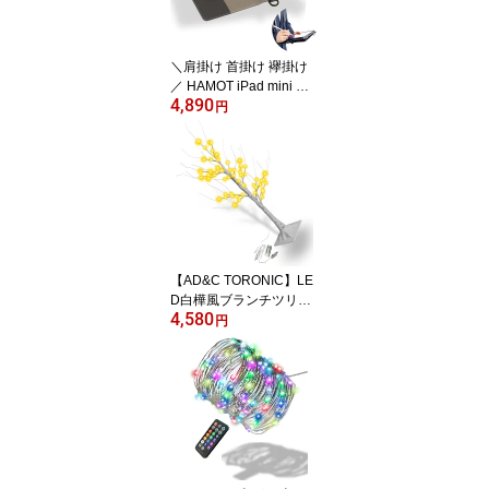
＼肩掛け 首掛け 襷掛け
／ HAMOT iPad mini 第7
4,890
世代 A17Pro ＆ iPad min
円
i 第6世代 両対応 肩掛け
首掛け シンプル ショル
ダー ケース Apple Pen
cil収納 & 充電！ ビジネ
ス 学校 でも大活躍 ～ by
幡ヶ谷カバン iPad mini7
mini6 用 送料・税込（沖
縄及び一部離島別料金）
【AD&C TORONIC】LE
D白樺風ブランチツリー
4,580
ライト 全長90cm 60LED
円
ライトカラー：シャンパ
ンゴールド【送料・消費
税込】 当日配送対応