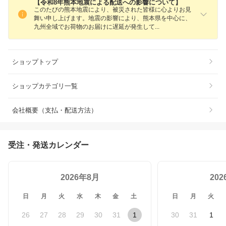
【令和8年熊本地震による配送への影響について】
このたびの熊本地震により、被災された皆様に心よりお見
舞い申し上げます。地震の影響により、熊本県を中心に、
九州全域でお荷物のお届けに遅延が発生し
て
ショップトップ
ショップカテゴリ一覧
会社概要（支払・配送方法）
受注・発送カレンダー
2026年8月
20
日
月
火
水
木
金
土
日
月
火
26
27
28
29
30
31
1
30
31
1