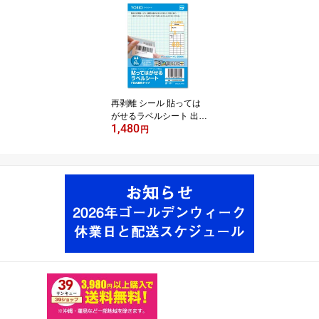
者向けFBA適合サイズタ
イプ 50シート入 ホワイ
ト A4 24面 66x33.9mm
『YORIOラベル』日本製
【消費税込・ネコポス送
料込】【532P19Apr16】
再剥離 シール 貼っては
がせるラベルシート 出品
1,480
者向けFBA適合サイズタ
円
イプ 50シート入(2000
片) ホワイト A4 40面 52.
5x29.7mm『YORIOラベ
ル』日本製【消費税込・
ネコポス送料込】！