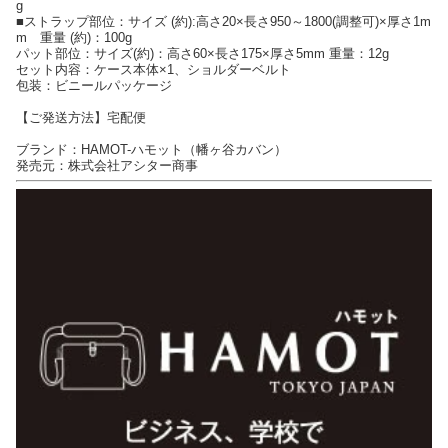
g
■ストラップ部位：サイズ (約):高さ20×長さ950～1800(調整可)×厚さ1m
m 重量 (約)：100g
パット部位：サイズ(約)：高さ60×長さ175×厚さ5mm 重量：12g
セット内容：ケース本体×1、ショルダーベルト
包装：ビニールパッケージ
【ご発送方法】宅配便
ブランド：HAMOT-ハモット（幡ヶ谷カバン）
発売元：株式会社アシター商事