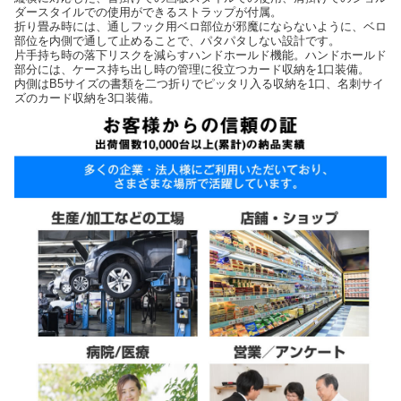
ダースタイルでの使用ができるストラップが付属。
折り畳み時には、通しフック用ベロ部位が邪魔にならないように、ベロ
部位を内側で通して止めることで、パタパタしない設計です。
片手持ち時の落下リスクを減らすハンドホールド機能。ハンドホールド
部分には、ケース持ち出し時の管理に役立つカード収納を1口装備。
内側はB5サイズの書類を二つ折りでピッタリ入る収納を1口、名刺サイ
ズのカード収納を3口装備。