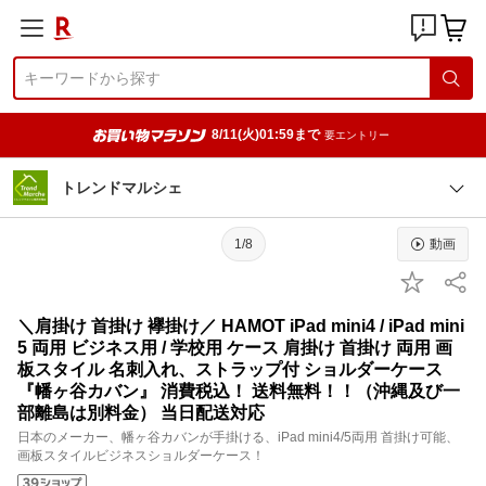
8/11(火)01:59まで
要エントリー
トレンドマルシェ
1/8
動画
＼肩掛け 首掛け 襷掛け／ HAMOT iPad mini4 / iPad mini
5 両用 ビジネス用 / 学校用 ケース 肩掛け 首掛け 両用 画
板スタイル 名刺入れ、ストラップ付 ショルダーケース
『幡ヶ谷カバン』 消費税込！ 送料無料！！（沖縄及び一
部離島は別料金） 当日配送対応
日本のメーカー、幡ヶ谷カバンが手掛ける、iPad mini4/5両用 首掛け可能、
画板スタイルビジネスショルダーケース！