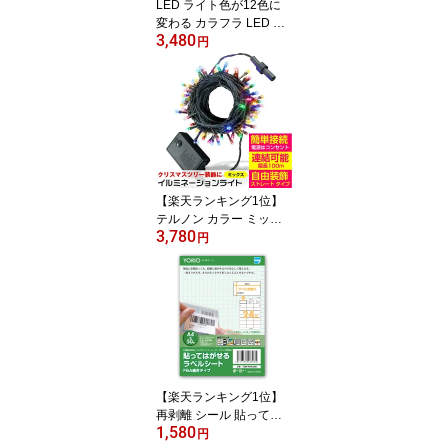
LED ライト色が12色に
変わる カラフラ LED イ
3,480
ルミネーション 電飾 ラ
円
イト10m 100球 極細スト
レート USB給電式 リモ
コン 付属 電飾 クリスマ
ス ハロウィン パーティ
イベント 装飾 ツリー デ
コレーション 税込 送料
込【当日配送対応】 ASH
-TR100-COL
【楽天ランキング1位】
テルノン カラー ミック
3,780
ス LED イルミネーショ
円
ン ライト 10m 100球 ス
トレート タイプ メモリ
ー 機能 コントローラ 付
属 10連結可 クリスマス
ツリー パーティ イベン
ト 装飾 デコレーション
全12色 税込 送料込【当
日配送対応】 ASH-TR10
【楽天ランキング1位】
0L-MIX
再剥離 シール 貼っては
1,580
がせるラベルシート 出品
円