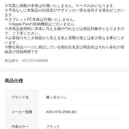
※写真に掲載の本体は付属いたしません。ケースのみになります。
※予告なしに本製品の仕様及びデザインの一部を改良する場合がござい
ます。
※タブレットPC本体は付属いたしません。
※Apple Penの収納機能はございません。
※本商品使用時に本体に与える傷や汚れなどは保証対象外となりますの
で、ご了承ください。
※お客様のモニタ画面から見える色と実際の色とは多少異なる事がござ
います。
※弊社商品ページに表記している他社社名及び商品名はそれら各社の登
録及び登録商標です
商品番号：4571337486899
商品仕様
ブランド名
幡ヶ谷カバン
メーカー型番
ASH-HTG-IPM4-BC
代表カラー
ブラック