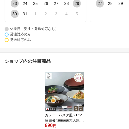
23
24
25
26
27
28
29
27
28
29
30
31
1
2
3
4
5
休業日（受注・発送対応なし）
受注対応のみ
発送対応のみ
ショップ内の注目商品
カレー・パスタ皿 21.5c
m 紬暮 tsunagu大人気 深
890
皿 皿 お皿 食器 おしゃれ
円