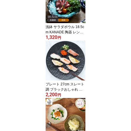
皿 メインディッシュ 前
菜皿 パン皿 カフェ風 カ
フェ食器
浅鉢 サラダボウル 18.5c
m KANADE 陶器 レンジ
1,320
可 和食器和食器 ボウル
円
鉢 お皿 皿 食器 中鉢 取り
鉢 取り皿 煮物鉢 サラダ
ボウル ヨーグルトボウル
シリアル
プレート 27cm スレート
調 ブラックおしゃれ 和
2,200
食器 皿 食器 大皿 ディナ
円
ープレート 盛り皿 主菜
皿 メインプレート ワン
プレート シンプル モダ
ン カフェ食器