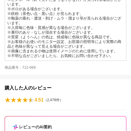
います。
※ボロがある場合がございます。
※鉄粉（茶色い点・黒い点）が見られます。
※釉薬の垂れ・濃淡・剥げ・ムラ・溜まり等が見られる場合がござ
います。
※入荷毎に色味・質感が異なる場合がございます。
※裏印のあり・なしが混在する場合がございます。
※窯変（ようへん）の色は、焼成毎に色味が異なる商品です。
※お客様のお使いのモニター設定、お部屋の照明等により実際の商
品と色味が異なって見える場合がございます。
※画像に含まれる小物は使用イメージのために使用しています。
※不明な点がございましたら、お気軽にお問い合わせ下さい。
商品番号：712-069
購入した人のレビュー
4.51
（
2,478
件）
レビューのAI要約