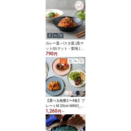
大鉢 盛り皿 盛鉢 美濃焼
和食器 パスタ皿 カレー
皿 軽量 マットカラー カ
フェ丼 麺類 盛り皿 和モ
ダン おしゃれ 使いやす
い
カレー皿 パスタ皿 (黒マ
ット/白マット・梨地 ) E
790
AST 和食器 アウトレッ
円
ト大人気 深皿 おしゃれ
ボウル カレーボウル パ
スタボウル 鉢 大鉢 食器
プレート お皿 皿 深皿 カ
フェ丼 和モダン
【選べる枚数1〜4枚】プ
レートM 20cm MINO_wo
1,260
rks 皿 食器 洋食器 まとめ
円
～
買い 食器セット おしゃ
れ かわいい お皿 中皿 取
り皿 サラダ皿 ディナー