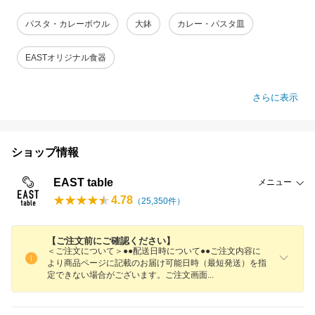
パスタ・カレーボウル
大鉢
カレー・パスタ皿
EASTオリジナル食器
さらに表示
ショップ情報
EAST table
メニュー
4.78
（
25,350
件）
【ご注文前にご確認ください】
＜ご注文について＞●●配送日時について●●ご注文内容に
より商品ページに記載のお届け可能日時（最短発送）を指
定できない場合がございます。ご注文画
面