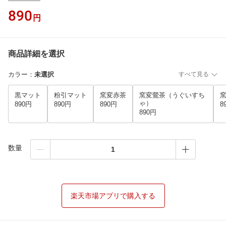
890
円
商品詳細を選択
カラー
：
未選択
すべて見る
黒マット
粉引マット
窯変赤茶
窯変鶯茶（うぐいすち
ゃ）
890円
890円
890円
8
890円
数量
楽天市場アプリで購入する