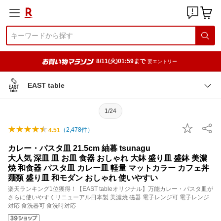
8/11(火)01:59まで
要エントリー
EAST table
1/24
（
2,478
件）
4.51
カレー・パスタ皿 21.5cm 紬暮 tsunagu
大人気 深皿 皿 お皿 食器 おしゃれ 大鉢 盛り皿 盛鉢 美濃
焼 和食器 パスタ皿 カレー皿 軽量 マットカラー カフェ丼
麺類 盛り皿 和モダン おしゃれ 使いやすい
楽天ランキング1位獲得！【EAST tableオリジナル】万能カレー・パスタ皿が
さらに使いやすくリニューアル日本製 美濃焼 磁器 電子レンジ可 電子レンジ
対応 食洗器可 食洗時対応