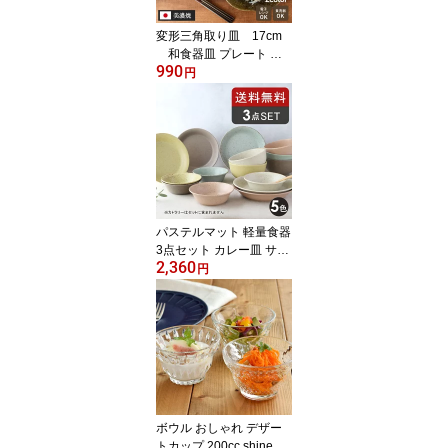
変形三角取り皿 17cm
和食器皿 プレート 取
990
り皿 中皿 ケーキ皿 サラ
円
ダ皿 副菜皿 前菜皿 一品
料理 変形皿 食器 器 うつ
わ シック モダン カフェ
食器 和カフェ おしゃ
パステルマット 軽量食器
3点セット カレー皿 サラ
2,360
ダボウル お好み丼 食器
円
セット福袋 軽い 軽量 洋
食器 おしゃれ シンプル
セット食器 引っ越し 単
身赴任 新生活 一人暮ら
し 軽い食器
ボウル おしゃれ デザー
トカップ 200cc shine ガ