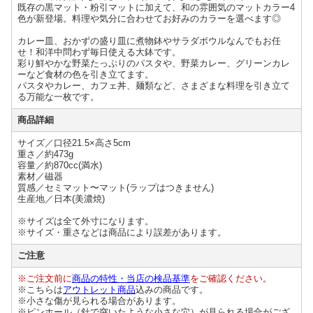
既存の黒マット・粉引マットに加えて、和の雰囲気のマットカラー4
色が新登場。料理や気分に合わせてお好みのカラーを選べます◎
カレー皿、おかずの盛り皿に煮物鉢やサラダボウルなんでもお任
せ！和洋中問わず毎日使える大鉢です。
彩り鮮やかな野菜たっぷりのパスタや、野菜カレー、グリーンカレ
ーなど食材の色を引き立てます。
パスタやカレー、カフェ丼、麺類など、さまざまな料理を引き立て
る万能な一枚です。
商品詳細
サイズ／口径21.5×高さ5cm
重さ／約473g
容量／約870cc(満水)
素材／磁器
質感／セミマット〜マット(ラップはつきません)
生産地／日本(美濃焼)
※サイズは全て外寸になります。
※サイズ・重さなどは商品により誤差があります。
ご注意
※ご注文前に
商品の特性・当店の検品基準
をご確認ください。
※こちらは
アウトレット商品
込みの商品です。
※小さな傷が見られる場合があります。
※ピンホール（針で突いたような小さな穴）が見られる場合がござ