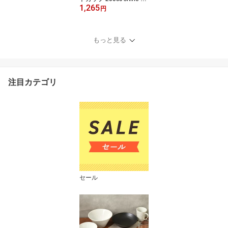
1,265
ラス 小鉢 カップ ガラス
円
ガラス食器 ガラスボウル
ガラスカップ デザートボ
ウル ヨーグルトボウル
もっと見る
アイスクリーム
注目カテゴリ
セール