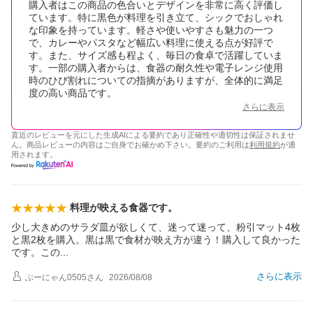
購入者はこの商品の色合いとデザインを非常に高く評価し
ています。特に黒色が料理を引き立て、シックでおしゃれ
な印象を持っています。軽さや使いやすさも魅力の一つ
で、カレーやパスタなど幅広い料理に使える点が好評で
す。また、サイズ感も程よく、毎日の食卓で活躍していま
す。一部の購入者からは、食器の耐久性や電子レンジ使用
時のひび割れについての指摘がありますが、全体的に満足
度の高い商品です。
さらに表示
直近のレビューを元にした生成AIによる要約であり正確性や適切性は保証されませ
ん。商品レビューの内容はご自身でお確かめ下さい。要約のご利用は
利用規約
が適
用されます。
料理が映える食器です。
少し大きめのサラダ皿が欲しくて、迷って迷って、粉引マット4枚
と黒2枚を購入。黒は黒で食材が映え方が違う！購入して良かった
です。こ
の
さらに表示
ぶーにゃん0505
さん
2026/08/08