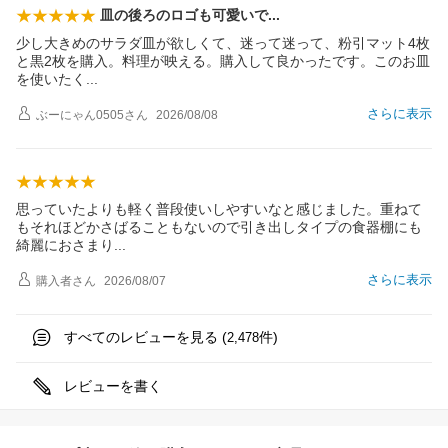
皿の後ろのロゴも可愛い
で
少し大きめのサラダ皿が欲しくて、迷って迷って、粉引マット4枚
と黒2枚を購入。料理が映える。購入して良かったです。このお皿
を使いた
く
さらに表示
ぶーにゃん0505
さん
2026/08/08
思っていたよりも軽く普段使いしやすいなと感じました。重ねて
もそれほどかさばることもないので引き出しタイプの食器棚にも
綺麗におさま
り
さらに表示
購入者
さん
2026/08/07
すべてのレビューを見る (
件)
2,478
レビューを書く