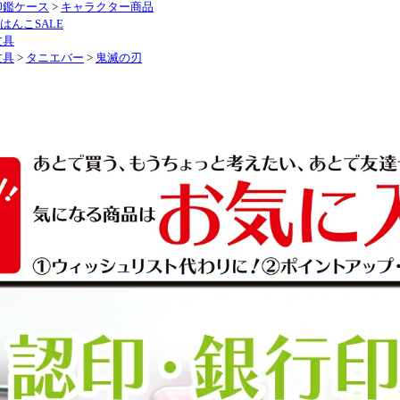
印鑑ケース
>
キャラクター商品
-はんこSALE
文具
文具
>
タニエバー
>
鬼滅の刃