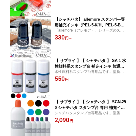
【シャチハタ】 allemore スタンパ—専
用補充インキ（PEL-5-K/H、PEL-5-BR/
「allemore（アレモア）」シリーズのスタ
H） アレモア nototo 10 ローラー スタ
ンパーのインキ補充に。容量5ml
330
ンプ デコ ノート スケジュール 推し活
円
～
【 サプライ 】【 シャチハタ 】 SA-1 水
性顔料系スタンプ台 補充インキ 普通
水性顔料系スタンプ台専用品です。型番HK
紙・和紙用 28ml【YOUNG zone】【HL
N、HFWシリーズに補充可能です。
550
S_DU】
円
【 サプライ 】【 シャチハタ 】 SGN-25
0 シャチハタ スタンプ台 専用 補充イン
シャチハタスタンプ台専用品です。型番H
キ 大瓶 250ml SGN-250 【YOUNG zon
G・HGN・HGWシリーズ、HTD-Aに補充可
2,090
e】【HLS_DU】
円
能です。