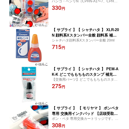
ハンコ・ベンリN（CPHN-A1〜7、CPHN-
PHC-A1〜A7共用） 専用 補充インキカ
DM,DD,DN,DP）専用交換カートリッジ
330
ートリッジ 【店頭受取対応商品】 【YO
円
UNG zone】【HLS_DU】
【 サプライ 】【 シャチハタ 】 XLR-20
N 顔料系Xスタンパー全般 顔料系 補充
シャチハタ顔料系Xスタンパー全般 20ml
インキ 20ml 【YOUNG zone】【HLS_
715
DU】
円
【 サプライ 】【 シャチハタ 】 PEM-A
K-K どこでももちものスタンプ 補充イ
【交換用パーツ】どこでももちものスタン
ンキ 【YOUNG zone】【HLS_DU】
プ専用、補充インキです。パーツのみの販
275
円
売です、本体は付属しません。
【 サプライ 】 【 モリヤマ 】 ポンペタ
専用 交換用インクパッド 【店頭受取対
ポン・ペタ 専用交換カートリッジです。ピ
応商品】 【YOUNG zone】【HLS_D
ンセットで簡単に交換出来ます。
308
U】
円