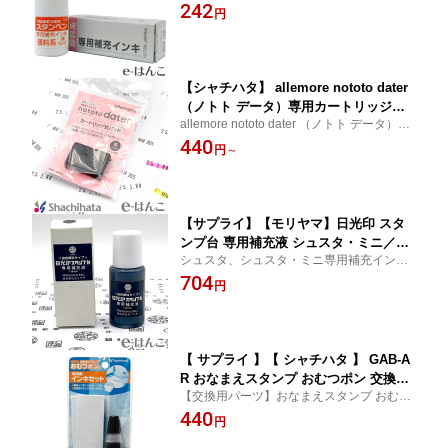
242
フレッシュ 交換 パーツ単体 単体販売
円
【シャチハタ】 allemore nototo dater
（ノトト データ）専用カートリッジ式
allemore nototo dater （ノトト データ）
パッド（PEL-DRC） アレモア 西暦日付
（PEL-DC1/H、PEL-DC2/H）専用、交換用
440
欧文日付 ノート スケジュール ライフロ
円
～
カートリッジ式パッドです。印影が薄くな
グ 日記 ToDoリスト
ったら交換してください。
【サプライ】【モリヤマ】日光印 スタ
ンプ台 専用補充液 シュスタ・ミニ／シ
シュスタ、シュスタ・ミニ専用補充インキ
ュスタ／日光印クリア用【YOUNG zon
です。
704
e】【HLS_DU】
円
【 サプライ 】【 シャチハタ 】 GAB-A
R おなまえスタンプ おむつポン 交換用
【交換用パーツ】おなまえスタンプ おむつ
インキセット インキ10ml＋スタンプパ
ポン専用、交換用部品です。インキ、交換
440
ッド2枚 【YOUNG zone】【HLS_DU】
円
用スタンプパッド2個がセットになっていま
す。