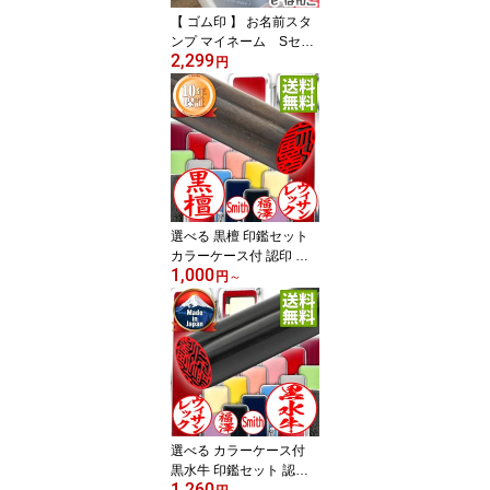
【 ゴム印 】 お名前スタ
ンプ マイネーム Sセッ
2,299
ト スターターセット ク
円
ラスハンコ 【店頭受取対
応商品】【YOUNG zon
e】【HLS_DU】 令和
選べる 黒檀 印鑑セット
カラーケース付 認印 銀
1,000
行印 実印 外国人 10.5m
円
～
m〜15mm はんこ 実印
個人印鑑 男女兼用 メー
ル便 送料無料 【店頭受
取対応商品】【HLS_D
U】 日本土産 日本みやげ
みやげ 土産 外国人名OK
選べる カラーケース付
黒水牛 印鑑セット 認印
1,260