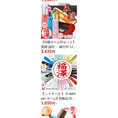
銀行印 実印 外国人 10.5
円
～
mm〜15mm はんこ 実印
個人印鑑 男女兼用 メー
ル便 送料無料 【店頭受
取対応商品】【HLS_D
U】 日本土産 日本みやげ
みやげ 土産 外国人名OK
【印鑑ネーム印セット】
黒檀 認印 ・ 銀行印 12.0
3,435
mm＋ シヤチハタ ネーム
円
9 （別注・別製品） 印鑑
ケース付 【店頭受取対応
商品】【HLS_DU】 日本
土産 日本みやげ みやげ
土産 外国人名OK 電子印
鑑 デジタル印鑑 デジ印
【 シャチハタ 】 X-stam
per ネーム9 別製品 印面
1,650
9.5mm丸 （ XL-9 XL-9,X
円
～
L-9/C1〜4,CW1〜5,CV
1〜5,CFS1〜4 ／ 自由に
印面デザイン可） すぐ使