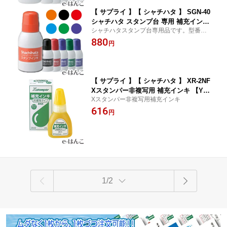
【 サプライ 】【 シャチハタ 】 SGN-40
シャチハタ スタンプ台 専用 補充インキ
シャチハタスタンプ台専用品です。型番H
小瓶 40ml SGN-40 【YOUNG zone】
G・HGN・HGWシリーズ、HTD-Aに補充可
880
【HLS_DU】
円
能です。
【 サプライ 】【 シャチハタ 】 XR-2NF
Xスタンパー非複写用 補充インキ 【YO
Xスタンパー非複写用補充インキ
UNG zone】【HLS_DU】
616
円
1/2