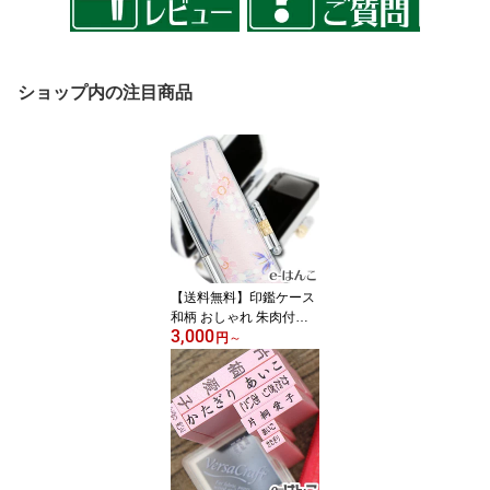
ショップ内の注目商品
【送料無料】印鑑ケース
和柄 おしゃれ 朱肉付き
3,000
はんこケース 女性 かわ
円
～
いい 高級 ギフト プレゼ
ント対応 10.5mm 12mm
13.5mm 15mm 16.5mm
18mm対応 SZD 悠（ゆ
う） WA-023