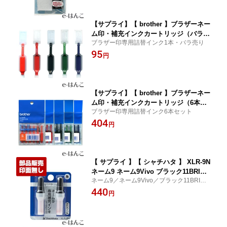
【サプライ】【 brother 】ブラザーネー
ム印・補充インクカートリッジ（バラ売
ブラザー印専用詰替インク1本・バラ売り
り） 【店頭受取対応商品】【YOUNG z
95
one】【HLS_DU】
円
【サプライ】【 brother 】ブラザーネー
ム印・補充インクカートリッジ（6本セ
ブラザー印専用詰替インク6本セット
ット） 【店頭受取対応商品】【YOUNG
404
zone】【HLS_DU】
円
【 サプライ 】【 シャチハタ 】 XLR-9N
ネーム9 ネーム9Vivo ブラック11BRIGH
ネーム9／ネーム9Vivo／ブラック11BRIGH
T用 顔料系補充インキ カートリッジ2本
T用
440
【YOUNG zone】【HLS_DU】
円