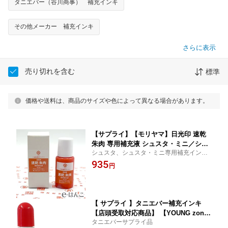
タニエバー（谷川商事） 補充インキ
その他メーカー 補充インキ
さらに表示
売り切れを含む
標準
価格や送料は、商品のサイズや色によって異なる場合があります。
【サプライ】【モリヤマ】日光印 速乾
朱肉 専用補充液 シュスタ・ミニ／シュ
シュスタ、シュスタ・ミニ専用補充インキ
スタ／日光印クリア／ポンペタ／速乾ス
です。
935
クエア用【YOUNG zone】【HLS_DU】
円
【 サプライ 】タニエバー補充インキ
【店頭受取対応商品】 【YOUNG zon
タニエバーサプライ品
e】 【HLS_DU】 ／ 紛失 破損 汚損 リ