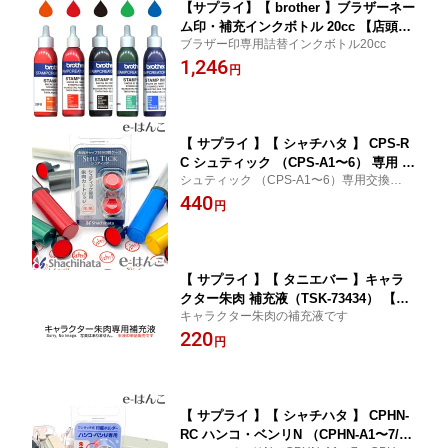
【サプライ】【 brother 】ブラザーネー
ム印・補充インクボトル 20cc 【店頭受
ブラザー印専用詰替インクボトル20cc
取対応商品】【YOUNG zone】【HLS_
1,246
DU】
円
【 サプライ 】【 シャチハタ 】 CPS-R
C シュティック （CPS-A1〜6） 専用 補
シュティック （CPS-A1〜6）専用交換カー
充インキカートリッジ 【店頭受取対応
トリッジ
440
商品】 【YOUNG zone】【HLS_DU】
円
【 サプライ 】【 タニエバー 】キャラ
クター朱肉 補充液（TSK-73434） 【店
キャラクター朱肉の補充液です
頭受取対応商品】 【YOUNG zone】
220
【HLS_DU】 ／ 紛失 破損 汚損 リフレ
円
ッシュ 交換 パーツ単体 単体販売
【 サプライ 】【 シャチハタ 】 CPHN-
RC ハンコ・ベンリN （CPHN-A1〜7/C