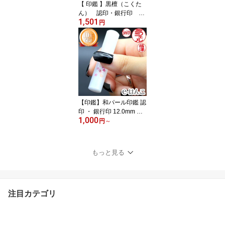
【 印鑑 】黒檀（こくた
ん） 認印・銀行印 印
1,501
面12.0mm はんこ 実印
円
銀行印 認印 個人印鑑 ピ
アノ 高級家具 ギフト 贈
り物 新生活応援 10年保
証 【店頭受取対応商品】
【HLS_DU】 日本土産
日本みやげ みやげ 土産
外国人名OK 電子印鑑 デ
ジタル印鑑 デジ印
【印鑑】和パール印鑑 認
印 ・ 銀行印 12.0mm 印
1,000
面事前イメージ確認無料
円
～
はんこ 実印 銀行印 認印
個人印鑑 可愛い 和柄 ギ
フト 贈り物【店頭受取対
もっと見る
応商品】【HLS_DU】 日
本土産 日本みやげ みや
げ 土産 外国人名OK 電子
印鑑
注目カテゴリ