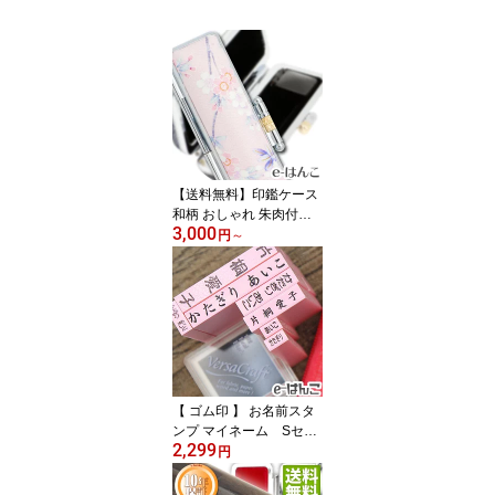
【送料無料】印鑑ケース
和柄 おしゃれ 朱肉付き
3,000
はんこケース 女性 かわ
円
～
いい 高級 ギフト プレゼ
ント対応 10.5mm 12mm
13.5mm 15mm 16.5mm
18mm対応 SZD 悠（ゆ
う） WA-023
【 ゴム印 】 お名前スタ
ンプ マイネーム Sセッ
2,299
ト スターターセット ク
円
ラスハンコ 【店頭受取対
応商品】【YOUNG zon