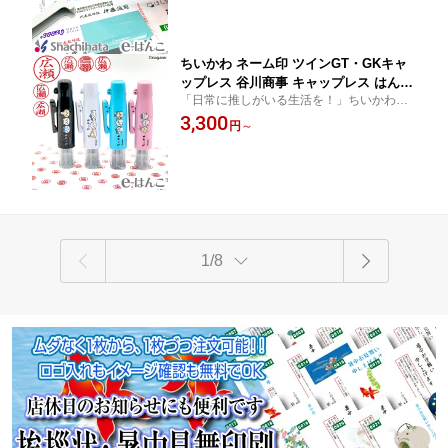
んこ 認印 ハンコ 別注品 携帯タイプ 日
頂ければ事前イメージ確認OK。
本土産 日本みやげ みやげ 土産 外国人
ちいかわ ネーム印 ツインGT・GKキャ
ップレス 谷川商事 キャップレス はんこ
「日常に推しがいる生活を！」ちいかわキ
ハンコ 浸透印 認印 キャラクター グッ
ャラクターのはんこ付きボールペン
3,300
ズ ハチワレ うさぎ モモンガ ナース 看
円
～
護師 先生 事務 ギフト プレゼント 文房
具 筆記具 タニカワ
1/8