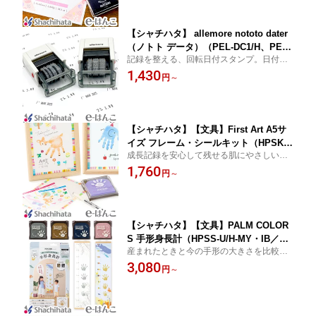
【シャチハタ】 allemore nototo dater
（ノトト データ）（PEL-DC1/H、PEL-
記録を整える、回転日付スタンプ。日付は
DC2/H） アレモア 西暦日付 欧文日付 ノ
西暦と欧文の2種類。印面サイズは18×3.6m
1,430
ート スケジュール ライフログ 日記 ToD
円
～
mとスリムで、スペースの限られた手帳に
oリスト
も押しやすく記録の邪魔をしません。
【シャチハタ】【文具】First Art A5サ
イズ フレーム・シールキット（HPSK-A
成長記録を安心して残せる肌にやさしいイ
5/H-1〜7） ぼくのなつやすみ 思い出 成
ンキでオリジナルグッズを！インキはパッ
1,760
長記録 出産祝 結婚祝 メモリアル
円
～
チテスト済で肌にやさしく、水洗いや濡れ
たティッシュで簡単に落とせます。
【シャチハタ】【文具】PALM COLOR
S 手形身長計（HPSS-U/H-MY・IB／HP
産まれたときと今の手形の大きさを比較し
SS-F/H-SGR・RP） ぼくのなつやすみ
ながら、1年間の成長を楽しむことが出来ま
3,080
思い出 成長記録 出産祝 結婚祝 メモリ
円
～
す。インキは肌にやさしく、簡単に洗い落
アル
とせます。