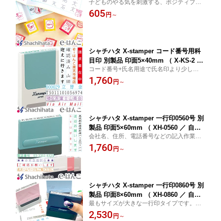
子どものやる気を刺激する、ポジティブな
品】【YOUNG zone】
メッセージスタンプ。小学校や塾の他、ご
605
円
～
家庭での使用にもおススメです。
シャチハタ X-stamper コード番号用科
目印 別製品 印面5×40mm （ X-KS-2 ／
コード番号+氏名用途で氏名印より少しワイ
自由に印面デザイン可） インボイス 登
ド。スタンプ台不要でポンポン捺せます。
1,760
録番号 スタンプ すぐ使える 印鑑 浸透
円
～
自由文言で製造可能。オプション書体を選
印 はんこ 認印 ハンコ 別注品 携帯タイ
択して頂ければ事前イメージ確認OK。
プ 日本土産 日本みやげ みやげ 土産 外
国人
シャチハタ X-stamper 一行印0560号 別
製品 印面5×60mm （ XH-0560 ／ 自由
会社名、住所、電話番号などの記入作業
に印面デザイン可） インボイス 登録番
に。スタンプ台不要でポンポン捺せます。
1,760
号 スタンプ すぐ使える 印鑑 浸透印 は
円
～
自由文言で製造可能。オプション書体を選
んこ 認印 ハンコ 別注品 携帯タイプ 日
択して頂ければ事前イメージ確認OK。
本土産 日本みやげ みやげ 土産 外国人
シャチハタ X-stamper 一行印0860号 別
製品 印面8×60mm （ XH-0860 ／ 自由
最もサイズが大きな一行印タイプです。ス
に印面デザイン可） インボイス 登録番
タンプ台不要でポンポン捺せます。自由文
2,530
号 スタンプ すぐ使える 印鑑 浸透印 は
円
～
言で製造可能。オプション書体を選択して