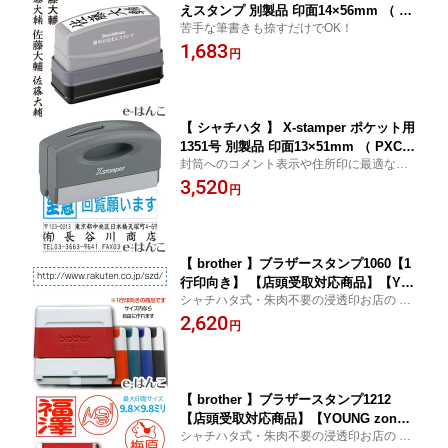
えスタンプ 別製品 印面14×56mm （ G
苦手な筆書きも捺すだけでOK！
S-KA ／ 自由に印面デザイン可） すぐ
1,683
使える 印鑑 浸透印 はんこ 認印 ハンコ
円
別注品 携帯タイプ 日本土産 日本みやげ
みやげ 土産 外国人
【 シャチハタ 】 X-stamper ポケット用
1351号 別製品 印面13×51mm （ PXCP-
封筒へのコメント表示や住所印に最適なサ
1A〜3A ／ 全3色 ／ 自由に印面デザイ
イズのスタンプですが、回転式の取っ手が
3,520
ン可） すぐ使える 印鑑 浸透印 はんこ
円
ケースを兼ねていて持ち歩きに便利なのが
認印 ハンコ 別注品 携帯タイプ 日本土
特徴。事前イメージ確認OKです。
産 日本みやげ みやげ 土産 外国人
【 brother 】ブラザースタンプ1060【1
行印向き】 【店頭受取対応商品】【YO
シャチハタ式・朱肉不要の浸透印お店の ロ
UNG zone】【HLS_DU】 インボイス
ゴ も 無料 で入れる事が出来ます印面サイ
2,620
スマホで撮影 ロゴ マーク 店名 画像無
円
ズ8×58mm
料加工 事前イメージ確認OK
【 brother 】ブラザースタンプ1212
【店頭受取対応商品】【YOUNG zon
シャチハタ式・朱肉不要の浸透印お店の ロ
e】【HLS_DU】 スマホで撮影 ロゴ マ