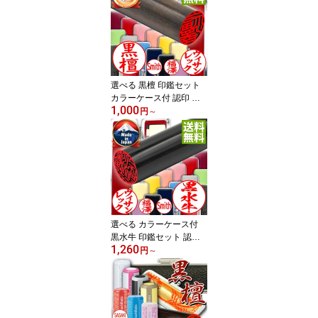
e】【HLS_DU】 令和
選べる 黒檀 印鑑セット
カラーケース付 認印 銀
1,000
行印 実印 外国人 10.5m
円
～
m〜15mm はんこ 実印
個人印鑑 男女兼用 メー
ル便 送料無料 【店頭受
取対応商品】【HLS_D
U】 日本土産 日本みやげ
みやげ 土産 外国人名OK
選べる カラーケース付
黒水牛 印鑑セット 認印
1,260
銀行印 実印 外国人 10.5
円
～
mm〜15mm はんこ 実印
個人印鑑 男女兼用 メー
ル便 送料無料 【店頭受
取対応商品】【HLS_D
U】 日本土産 日本みやげ