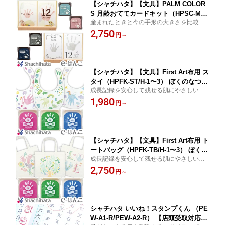
【シャチハタ】【文具】PALM COLOR
S 月齢おててカードキット（HPSC-M/H
産まれたときと今の手形の大きさを比較し
-SGR-B〜RP） ぼくのなつやすみ 思い
ながら、1年間の成長を楽しむことが出来ま
2,750
出 成長記録 出産祝 結婚祝 メモリアル
円
～
す。インキは肌にやさしく、簡単に洗い落
とせます。
【シャチハタ】【文具】First Art布用 ス
タイ（HPFK-ST/H-1〜3） ぼくのなつや
成長記録を安心して残せる肌にやさしいイ
すみ 思い出 成長記録 出産祝 結婚祝 メ
ンキでオリジナルグッズを！インキはパッ
1,980
モリアル
円
～
チテスト済で肌にやさしく、水洗いや濡れ
たティッシュで簡単に落とせます。
【シャチハタ】【文具】First Art布用 ト
ートバッグ（HPFK-TB/H-1〜3） ぼくの
成長記録を安心して残せる肌にやさしいイ
なつやすみ 思い出 成長記録 出産祝 結
ンキでオリジナルグッズを！インキはパッ
2,750
婚祝 メモリアル
円
～
チテスト済で肌にやさしく、水洗いや濡れ
たティッシュで簡単に落とせます。
シャチハタ いいね！スタンプくん （PE
W-A1-R/PEW-A2-R） 【店頭受取対応商