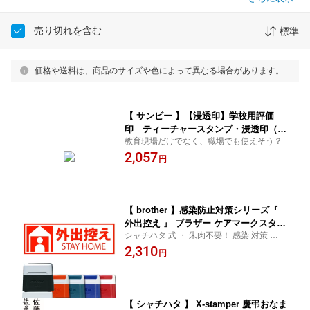
売り切れを含む
標準
価格や送料は、商品のサイズや色によって異なる場合があります。
【 サンビー 】【浸透印】学校用評価
印 ティーチャースタンプ・浸透印（30
教育現場だけでなく、職場でも使えそう？
mm角）SS-111 3本組セット
2,057
円
【 brother 】感染防止対策シリーズ『
外出控え 』 ブラザー ケアマークスタン
シャチハタ 式 ・ 朱肉不要！ 感染 対策 メッ
プ1438 【店頭受取対応商品】【YOUNG
セージ入りの ケアマーク スタンプ です。
2,310
zone】【HLS_DU】 感染防止 密閉 密集
円
小さめの印面なので 会社の書類 の 隅 、 通
回避 換気 咳 エチケット 手洗い てあら
販関連の封筒にも捺す事が出来ます
い 消毒 感染防止 密閉 密集 回避 換気 咳
エチケット 手洗い てあらい 消毒
【 シャチハタ 】 X-stamper 慶弔おなま