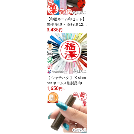
みやげ 土産 外国人名OK
【印鑑ネーム印セット】
黒檀 認印 ・ 銀行印 12.0
3,435
mm＋ シヤチハタ ネーム
円
9 （別注・別製品） 印鑑
ケース付 【店頭受取対応
商品】【HLS_DU】 日本
土産 日本みやげ みやげ
土産 外国人名OK 電子印
鑑 デジタル印鑑 デジ印
【 シャチハタ 】 X-stam
per ネーム9 別製品 印面
1,650
9.5mm丸 （ XL-9 XL-9,X
円
～
L-9/C1〜4,CW1〜5,CV
1〜5,CFS1〜4 ／ 自由に
印面デザイン可） すぐ使
える 印鑑 浸透印 はんこ
認印 ハンコ 別注品 携帯
タイプ 日本土産 日本み
やげ みやげ 土産 外国人