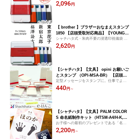
ゴ も 無料 で入れる事が出来ます印面サイ
2,096
ーク 店名 画像無料加工 事前イメージ確
円
ズ10mm角
認OK
【 brother 】ブラザーおなまえスタンプ
1850 【店頭受取対応商品】【YOUNG z
シャチハタ式・朱肉不要の浸透印祝儀袋 等
one】【HLS_DU】 御歳暮 御見舞 粗品
への 筆書き も 捺すだけで一発OK！ 祝詞 で
2,620
寸志 御礼 寿 御年始 御入学祝
円
も 氏名 でも作れます。
【シャチハタ】【文具】 opini お願いご
とスタンプ （OPI-MSA-BR） 【店頭受
定型メッセージをスタンプに。仕事でよく
取対応商品】【YOUNG zone】【HLS_
使われるひと言メッセージを押すだけ。手
440
DU】
円
～
書き風文字でやさしくメッセージを伝えま
す。
【シャチハタ】【文具】PALM COLOR
S 命名紙制作キット（HTSM-A4/H-K,
お子様への最初のプレゼントである「名
R） 名前詩 ぼくのなつやすみ 思い出 成
前」をカタチに残すキットです。テンプレ
2,200
長記録 出産祝 結婚祝 メモリアル 初宮
円
～
ートは無料でダウンロード出来ます。
参り お食い初め