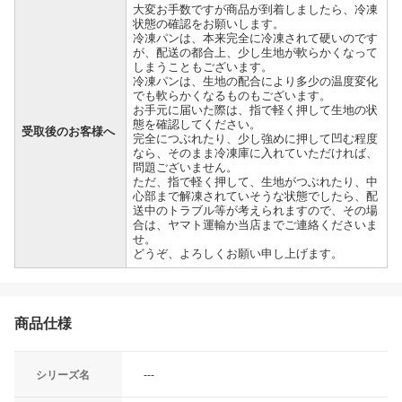
大変お手数ですが商品が到着しましたら、冷凍
状態の確認をお願いします。
冷凍パンは、本来完全に冷凍されて硬いのです
が、配送の都合上、少し生地が軟らかくなって
しまうこともございます。
冷凍パンは、生地の配合により多少の温度変化
でも軟らかくなるものもございます。
お手元に届いた際は、指で軽く押して生地の状
態を確認してください。
受取後のお客様へ
完全につぶれたり、少し強めに押して凹む程度
なら、そのまま冷凍庫に入れていただければ、
問題ございません。
ただ、指で軽く押して、生地がつぶれたり、中
心部まで解凍されていそうな状態でしたら、配
送中のトラブル等が考えられますので、その場
合は、ヤマト運輸か当店までご連絡くださいま
せ。
どうぞ、よろしくお願い申し上げます。
商品仕様
シリーズ名
---