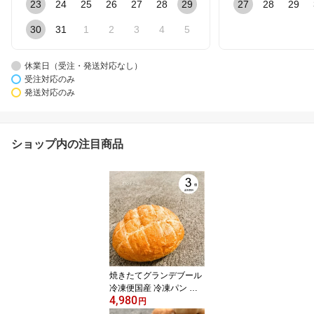
23
24
25
26
27
28
29
27
28
29
30
31
1
2
3
4
5
休業日（受注・発送対応なし）
受注対応のみ
発送対応のみ
ショップ内の注目商品
焼きたてグランデブール
冷凍便国産 冷凍パン プ
4,980
ロ仕様 八戸朝市発 3個入
円
夜食 保存食 工場直送 手