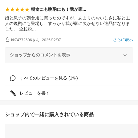
朝食にも晩酌にも！我が
家
娘と息子の朝食用に買ったのですが、あまりのおいしさに私と主
人の晩酌にも登場し、すっかり我が家に欠かせない逸品になりま
した。 全粒
粉
さらに表示
kk74772606
さん
2025/02/07
ショップからのコメントを表示
すべてのレビューを見る (
件)
1
レビューを書く
ショップ内で一緒に購入されている商品