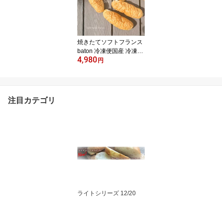
焼きたてソフトフランス
baton 冷凍便国産 冷凍パ
4,980
ン プロ仕様 業務用 工場
円
直送 手作り バインミー
（ベトナム風サンドイッ
チ） 送料無料 フランス
パン サンドイッチ ラス
注目カテゴリ
ク ホットドッグ コッペ
パン サンドイッチ パニ
ーニ ホットサンド
ライトシリーズ 12/20