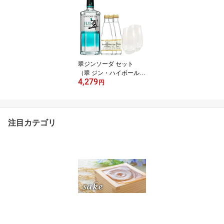
×4本と貴人グラス 2脚 本
州のみ送料無料 山口県
獺祭 日本酒 クール便 お
酒 お中元 プレゼント Gift
翠ジンソーダ セット
（翠 ジン・ハイボールグ
4,279
ラス2個・ソーダ3本）
円
サントリー リキュール
本州のみ送料無料 お中元
プレゼント
注目カテゴリ