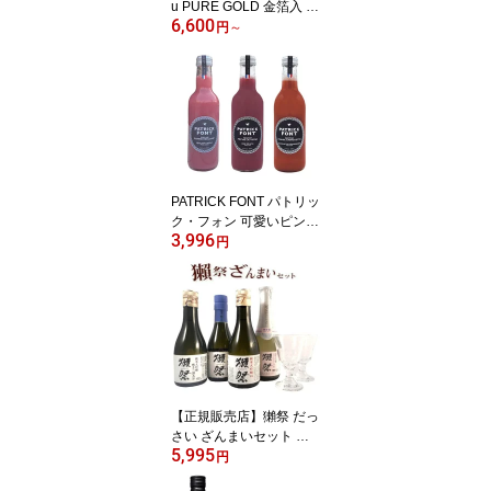
u PURE GOLD 金箔入 2
6,600
025 720ml / 1800ml 化粧
円
～
箱入り 山形県 冨士酒造
日本酒 クール便 あす楽
お酒 お中元 プレゼント
PATRICK FONT パトリッ
ク・フォン 可愛いピンク
3,996
のジュース3種セット レ
円
ッドラブアップル・ピー
チネクター・ストロベリ
ーネクター 250ml ギフト
ボックス入り デニオ総合
研究所 フランス ジュー
ス 飲料 本州のみ送料無
料 お中元 プレゼント
【正規販売店】獺祭 だっ
さい ざんまいセット 純
5,995
米大吟醸23・39・45・
円
スパークリング45 180ml