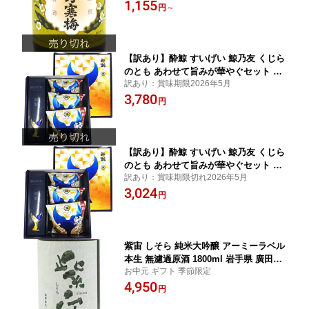
1,155
お中元 プレゼント
円
～
【訳あり】酔鯨 すいげい 鯨乃友 くじら
のとも あわせて旨みが華やぐセット 純
訳あり：賞味期限2026年5月
米吟醸 720ml × ペアリング専用ポテト
3,780
60g 3袋 専用箱入り 高知県 酔鯨酒造 日
円
本酒セット コンビニ受取対応商品 あす
楽 お酒 お中元 プレゼント
【訳あり】酔鯨 すいげい 鯨乃友 くじら
のとも あわせて旨みが華やぐセット 純
訳あり：賞味期限切れ2026年5月
米吟醸 720ml × ペアリング専用ポテト
3,024
60g 3袋 専用箱入り 高知県 酔鯨酒造 日
円
本酒セット コンビニ受取対応商品 あす
楽 お酒 お中元 プレゼント
紫宙 しそら 純米大吟醸 アーミーラベル
本生 無濾過原酒 1800ml 岩手県 廣田酒
お中元 ギフト 季節限定
造店 日本酒 クール便 あす楽 お酒 お中
4,950
元 プレゼント
円