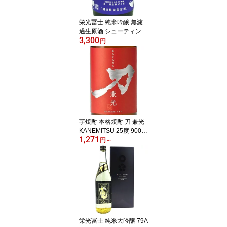
栄光冨士 純米吟醸 無濾
過生原酒 シューティン
3,300
グ・スター 1800ml 山形
円
県 冨士酒造 日本酒 クー
ル便 あす楽 お酒 お中元
プレゼント
芋焼酎 本格焼酎 刀 兼光
KANEMITSU 25度 900ml
1,271
/ 1800ml 鹿児島県 佐多
円
～
宗二商店 焼酎 コンビニ
受取対応商品 あす楽 お
酒 お中元 プレゼント
栄光冨士 純米大吟醸 79A