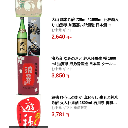
大山 純米吟醸 720ml / 1800ml 化粧箱入
り 山形県 加藤嘉八郎酒造 日本酒 コン
お中元 ギフト
ビニ受取対応商品 お酒 お中元 プレゼン
2,640
ト
円
～
浪乃音 なみのおと 純米吟醸生 桜 1800
ml 滋賀県 浪乃音酒造 日本酒 クール便
お中元 ギフト
あす楽 お酒 お中元 プレゼント
3,850
円
遊穂 ゆうほのあか 山おろし 生もと純米
吟醸 火入れ原酒 1800ml 石川県 御祖酒
お中元 ギフト 季節限定
造 日本酒 コンビニ受取対応商品 あす楽
3,781
お酒 お中元 プレゼント
円