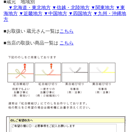
■蔵元 地域別
▼北海道・東北地方
▼信越・北陸地方
▼関東地方
▼東
海地方
▼近畿地方
▼中国地方
▼四国地方
▼九州・沖縄地
方
■お取扱い 蔵元さん一覧は
こちら
■当店の取扱い商品一覧は
こちら