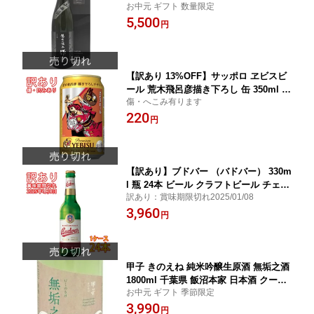
お中元 ギフト 数量限定
箱入り 三重県 清水酒造 日本酒 コンビ
5,500
ニ受取対応商品 あす楽 お酒 お中元 プ
円
レゼント
【訳あり 13%OFF】サッポロ ヱビスビ
ール 荒木飛呂彦描き下ろし 缶 350ml 1
傷・へこみ有ります
本 サッポロ ビール エビス
220
円
【訳あり】ブドバー （バドバー） 330m
l 瓶 24本 ビール クラフトビール チェコ
訳あり：賞味期限切れ2025/01/08
地ビール お酒
3,960
円
甲子 きのえね 純米吟醸生原酒 無垢之酒
1800ml 千葉県 飯沼本家 日本酒 クール
お中元 ギフト 季節限定
便 あす楽 お酒 お中元 プレゼント
3,990
円