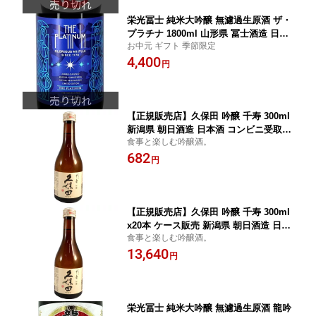
栄光冨士 純米大吟醸 無濾過生原酒 ザ・
プラチナ 1800ml 山形県 冨士酒造 日本
お中元 ギフト 季節限定
酒 クール便 あす楽 お酒 お中元 プレゼ
4,400
ント
円
【正規販売店】久保田 吟醸 千寿 300ml
新潟県 朝日酒造 日本酒 コンビニ受取対
食事と楽しむ吟醸酒。
応商品 お酒 お中元 プレゼント
682
円
【正規販売店】久保田 吟醸 千寿 300ml
x20本 ケース販売 新潟県 朝日酒造 日本
食事と楽しむ吟醸酒。
酒 コンビニ受取対応商品 お酒 お中元
13,640
プレゼント
円
栄光冨士 純米大吟醸 無濾過生原酒 龍吟