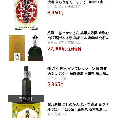
虎嘯 りゅうぎんこしょう 1800ml 山形
お中元 ギフト 季節限定
県 冨士酒造 日本酒 クール便 あす楽 お
3,960
酒 お中元 プレゼント
円
八海山 はっかいさん 純米大吟醸 金剛心
浩和蔵仕込 冬季 黒ボトル 800ml 化粧箱
お中元 ギフト 季節限定
入り 新潟県 八海山 日本酒 コンビニ受
22,000
取対応商品 あす楽 お酒 お中元 プレゼ
送料無料
円
ント
作 ざく 純米 インプレッション G 無濾
過直汲 750ml 極微発泡 三重県 清水清三
ポイント10倍
郎商店 日本酒 コンビニ受取対応商品 あ
2,365
す楽 お酒 お中元 プレゼント
円
越乃寒梅 こしのかんばい 普通酒 白ラベ
ル 720ml / 1800ml 新潟県 石本酒造 日
お中元 ギフト
本酒 コンビニ受取対応商品 あす楽 お酒