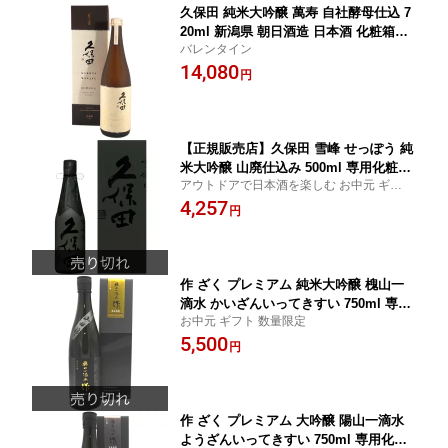
久保田 純米大吟醸 萬寿 自社酵母仕込 7
20ml 新潟県 朝日酒造 日本酒 化粧箱入
バレンタイン
り あす楽 お酒 お中元 プレゼント
14,080
円
【正規販売店】久保田 雪峰 せっぽう 純
米大吟醸 山廃仕込み 500ml 専用化粧箱
アウトドアで日本酒を楽しむ お中元 ギフト
入り 新潟県 朝日酒造 日本酒 コンビニ
季節限定
4,257
受取対応商品 あす楽 お酒 お中元 プレ
円
ゼント
作 ざく プレミアム 純米大吟醸 槐山一
滴水 かいざんいってきすい 750ml 専用
お中元 ギフト 数量限定
化粧箱入り 三重県 清水清三郎商店 日本
5,500
酒 コンビニ受取対応商品 あす楽 お酒
円
お中元 プレゼント
作 ざく プレミアム 大吟醸 陽山一滴水
ようざんいってきすい 750ml 専用化粧