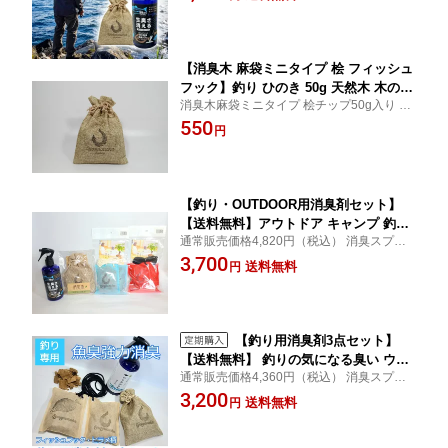
した天然由来の消臭スプレー 無添加 ひのき
業務用 強力消臭 植物性 消臭剤 脱臭剤
ウッドチップ 生臭い キッチン グリル 魚臭
芳香剤 キッチン グリル 魚臭 生ごみ タ
生ごみ
モ 網 ウェーダー 天然成分 ひのき 生ゴ
ミ 生臭い
【消臭木 麻袋ミニタイプ 桧 フィッシュ
フック】釣り ひのき 50g 天然木 木の香
消臭木麻袋ミニタイプ 桧チップ50g入り お
り かわいい消臭剤 強力 自然 オーガニ
しゃれな麻袋に消臭チップが入っていま
550
ック ウッドチップ SDGs 芳香剤 アロマ
円
す。自然な風合いで、香りも天然木の香り
抗菌 釣りのニオイを消臭 魚のニオイ 生
だから科学的な芳香剤が苦手な方におすす
ごみ 靴 ブーツ 車 クーラーボックス こ
めです。
ませ 部屋 サシェ タバコ 下駄箱
【釣り・OUTDOOR用消臭剤セット】
【送料無料】アウトドア キャンプ 釣り
通常販売価格4,820円（税込） 消臭スプレ
の気になる臭い ウェーダー ブーツ 車
ー300ml1本・麻袋ミニ・OUTDOOR靴用2
3,700
魚の匂い 生ごみ オキアミなどの餌の生
送料無料
円
個4点セット 釣りの気になるニオイ、魚の
臭いニオイも強力に消臭 除菌！今まで
ニオイ、生臭いニオイも強力に消臭！
取れなかった臭いが取れる！ 自然素材
の木の力 消臭剤 脱臭剤 抗菌 木の香り
除湿 調湿
【釣り用消臭剤3点セット】
【送料無料】 釣りの気になる臭い ウェ
通常販売価格4,360円（税込） 消臭スプレ
ーダー消臭 ブーツ消臭 車 魚の匂い 生
ー300ml1本・麻袋ミニ・靴ウェーダー用3
3,200
ごみ オキアミなどの餌の生臭いニオイ
送料無料
円
点セット 釣りの気になるニオイ、魚のニオ
も強力に消臭 除菌 除湿 今まで取れなか
イ、生臭いニオイも強力に消臭！ 送料無料
った臭いが取れる 自然素材の木の力 消