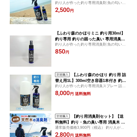
釣り人が作った釣り専用消臭剤 魚の匂いを
臭スプレー デオドラント 植物性の天然
強力消臭、脱臭、消臭剤、芳香剤 除菌 天然
2,500
消臭剤 脱臭剤 グリル シンク 魚臭 生ご
円
成分、植物性、ひのきの抽出液を使用した
み タモ 網 強力 消臭 除菌 抗菌 天然成分
天然由来の業務用消臭スプレー
芳香剤 室内 車 快適 速効 安心 キッチン
部屋 下駄箱 ナチュラル ヒノキ
【ふわり森のかほりミニ 釣り用30ml】
釣り専用 釣りの困った臭い 専用消臭ス
釣り人が作った釣り専用消臭剤 魚の匂いを
プレー 携帯用 デオドラント 植物性の天
強力消臭、脱臭、消臭剤、芳香剤 除菌 天然
850
然消臭剤 脱臭剤 グリル シンク 魚臭 生
円
成分、植物性、ひのきの抽出液を使用した
ごみ タモ 網 強力 消臭 除菌 抗菌 天然成
天然由来の業務用消臭スプレー
分 芳香剤 室内 車 快適 速効 安心 キッチ
ン 下駄箱 ナチュラル ヒノキ
【ふわり森のかほり 釣り用 詰
替え用1L】300ml空き容器1本付き 釣り
釣り人が作った釣り専用消臭スプレー 詰替
専用 釣りの困った臭い 専用消臭スプレ
え用 WEBショップ限定販売 魚の匂いを強
8,000
ー デオドラント 植物性の天然消臭剤 脱
送料無料
円
力消臭、脱臭、消臭剤、芳香剤 除菌 天然ひ
臭剤 グリル シンク 魚臭 生ごみ タモ 網
のきの抽出液を使用した天然由来の消臭ス
強力 消臭 除菌 抗菌 天然成分 芳香剤 室
プレー
内 車 安心 キッチン ナチュラル ヒノキ
【釣り用消臭剤セット】【送
料無料】釣り・魚の臭い専用 消臭木 消
通常販売価格3,900円（税込） 釣り人が作
臭スプレー1本 麻袋ミニ1個 釣り 消臭
った釣り専用消臭剤 ひのきの抽出液を使用
2,800
除菌 消臭スプレー ヒノキの香り 精油
送料無料
円