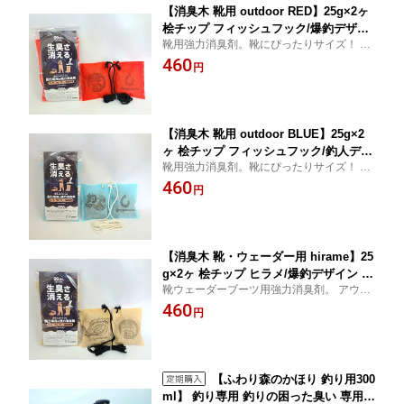
【消臭木 靴用 outdoor RED】25g×2ヶ
桧チップ フィッシュフック/爆釣デザイ
靴用強力消臭剤。靴にぴったりサイズ！ ア
ン 靴専用の消臭剤 アウトドア仕様 ブー
ウトドア専用 キャンプや釣りなど、ブー
460
ツ 長靴 ウェーダー 靴 釣り サーフ 砂浜
円
ツ、長靴、ウェーダーなどの消臭に 不織布
渓流 河川 キャンプ 強力消臭 抗菌 消臭
袋カラーはレッド、ヒモはブラックです。
剤 天然木100% オーガニック 天然成分
ナチュラル 木の香り ウッドチップ
【消臭木 靴用 outdoor BLUE】25g×2
ヶ 桧チップ フィッシュフック/釣人デザ
靴用強力消臭剤。靴にぴったりサイズ！ ア
イン 靴専用の消臭剤 アウトドア仕様 ブ
ウトドア専用 キャンプや釣りなど、ブー
460
ーツ 長靴 ウェーダー 靴 釣り サーフ 砂
円
ツ、長靴、ウェーダーなどの消臭に 不織布
浜 渓流 河川 キャンプ 強力消臭 抗菌 消
袋カラーはパステルブルー、ヒモはホワイ
臭剤 除湿 調湿 天然木 オーガニック ナ
トです。
チュラル 木の香り ウッドチップ
【消臭木 靴・ウェーダー用 hirame】25
g×2ヶ 桧チップ ヒラメ/爆釣デザイン ウ
靴ウェーダーブーツ用強力消臭剤。 アウト
ェーダー専用消臭剤 アウトドア仕様 ブ
ドア専用 キャンプや釣りなど、ブーツ、長
460
ーツ 長靴 ウェーダー 靴 釣り サーフ 砂
円
靴、ウェーダーなどの消臭に 袋カラーはベ
浜 渓流 河川 キャンプ 強力消臭 抗菌 消
ージュ、ヒモはブラック、ヒラメ柄フック
臭剤 除湿 調湿 天然木100% オーガニッ
柄 和柄
ク ナチュラル 木の香り ヒノキ
【ふわり森のかほり 釣り用300
ml】 釣り専用 釣りの困った臭い 専用消