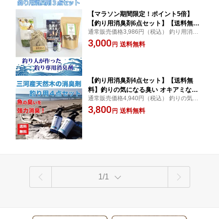
臭剤 脱臭剤 抗菌 木の香り 消臭木 SDG
s 国産 高評価
【マラソン期間限定！ポイント5倍】
【釣り用消臭剤6点セット】【送料無
通常販売価格3,986円（税込） 釣り用消臭
料】 釣りの気になる臭い ウェーダー消
スプレー30ml・ひのき消臭スプレー15ml・
3,000
臭 ブーツ消臭 車 魚の匂い 生ごみ オキ
送料無料
円
麻袋ミニ・靴ウェーダー用・巾着杉・詰替
アミなどの餌の生臭いニオイも強力に消
え用ひのきチップ6点セット 釣りの気にな
臭 除菌 除湿 今まで取れなかった臭いが
るニオイ強力消臭
取れる 自然素材 消臭剤 脱臭剤 抗菌
【釣り用消臭剤4点セット】【送料無
料】釣りの気になる臭い オキアミなど
通常販売価格4,940円（税込） 釣りの気に
釣りエサ の 生臭いニオイ も強力に消臭
なるニオイ、魚のニオイ、生臭いニオイも
3,800
魚の匂い 魚臭 車内 消臭 消臭剤 脱臭剤
送料無料
円
強力に消臭！自然素材の木の力、ナチュラ
芳香剤 除菌 抗菌 デオドラント スプレ
ル消臭剤（脱臭剤）と消臭除菌スプレーの
ー 自然素材 木 ナチュラル 生ごみ キッ
セット
チン グリル 網 ウェーダー ブーツ 車
1/1