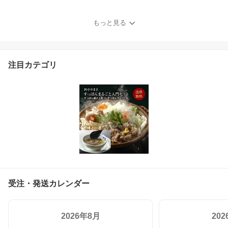
う味 美容 ゼリー コラー
ゲン すっぽん 料亭やま
もっと見る
さ アミノ酸 エラスチン
プロテオグリカン ツバメ
の巣 セラミド ザクロ 女
性 酵素 乳酸菌 送料無料
注目カテゴリ
プレゼント 贈り物
受注・発送カレンダー
2026年8月
20