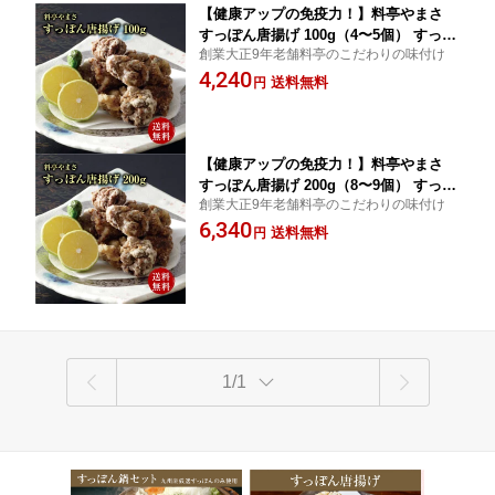
【健康アップの免疫力！】料亭やまさ
すっぽん唐揚げ 100g（4〜5個） すっぽ
創業大正9年老舗料亭のこだわりの味付け
ん肉 唐揚げ 国産 大分 簡単調理 スッポ
4,240
ン 珍味 ギフト プレゼント 鍋 高級 お肉
送料無料
円
合わせ買い 長寿祝い 贈り物 健康 お取
り寄せ グルメ 敬老の日 父の日 母の日
【健康アップの免疫力！】料亭やまさ
すっぽん唐揚げ 200g（8〜9個） すっぽ
創業大正9年老舗料亭のこだわりの味付け
ん肉 唐揚げ 国産 大分 簡単調理 スッポ
6,340
ン 珍味 ギフト プレゼント 鍋 高級 お肉
送料無料
円
合わせ買い 長寿祝い 贈り物 健康 お取
り寄せ グルメ 敬老の日 父の日 母の日
1/1