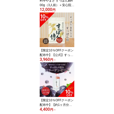
料亭やまさ すっぽん鍋4
00g（3人前）＋安心院蔵
12,000
セット送料無料 国産 大
円
分 高級 簡単調理 すっぽ
ん料理 スッポン スッポ
ン鍋 ギフト プレゼント
鍋 鍋セット 長寿祝い 誕
生日 焼酎 麦焼酎 大分焼
酎 健康 お取り寄せ お取
り寄せ鍋 母の日 父の日
【限定10％OFFクーポン
配布中】【公式】すっぽ
3,960
ん侍 1袋62粒入り(約1か
円
～
月分) すっぽん マカ 亜鉛
グルコン酸 アミノ酸 サ
プリ サプリメント 国産
朝 目覚め 活力 男性 20代
30代 40代 50代 60代 お
すすめ スッポン 1ヶ月 お
試し 料亭やまさ 送料無
料
【限定10％OFFクーポン
配布中】【約1ヶ月分】
4,400
すっぽんの恵み コラーゲ
円
～
ンゼリー30本入り ぶど