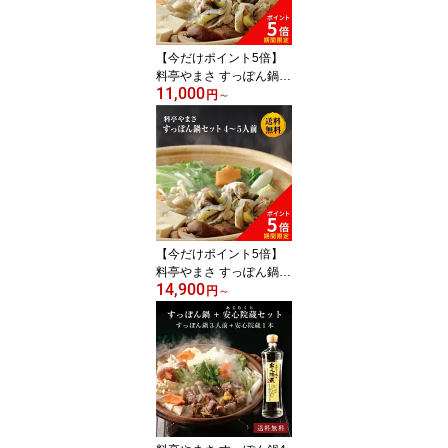
取り寄せ グルメ 敬老の
日 父の日 母の日
【今だけポイント5倍】
料亭やまさ すっぽん鍋4
11,000
00g（3人前）送料無料
円
～
国産 大分 高級 簡単調理
すっぽん料理 スッポン
スッポン鍋 ギフト プレ
ゼント 鍋 お鍋 鍋セット
長寿祝い 贈り物 健康 お
取り寄せ グルメ 敬老の
日 父の日 母の日
【今だけポイント5倍】
料亭やまさ すっぽん鍋6
14,900
00g（4-5人前）送料無料
円
～
国産 大分 高級 簡単調理
すっぽん料理 スッポン
スッポン鍋 ギフト プレ
ゼント 鍋 お鍋 鍋セット
長寿祝い 贈り物 健康 お
取り寄せ グルメ 敬老の
日 父の日 母の日