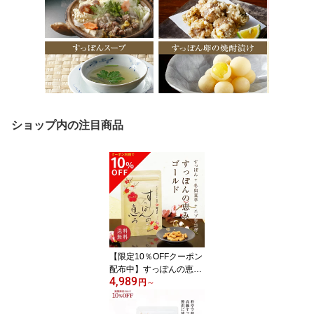
ショップ内の注目商品
【限定10％OFFクーポン
配布中】すっぽんの恵み
4,989
ゴールド 1袋93粒入り(約
円
～
1か月分) すっぽん コラ
ーゲン サプリ 美容 サプ