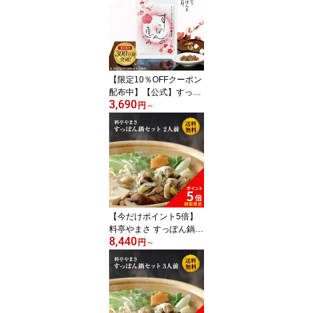
リメント 高級 国産 肌 女
性 20代 30代 40代 50代
60代 おすすめ スッポン
1ヶ月 お試し 料亭やまさ
送料無料
【限定10％OFFクーポン
配布中】【公式】すっぽ
3,690
んの恵みプレミアム 1袋
円
～
62粒入り(約1か月分) コ
ラーゲン サプリ 美容 サ
プリメント アミノ酸 女
性 20代 30代 40代 50代
60代 おすすめ スッポン
料亭やまさ 食通 送料無
料
【今だけポイント5倍】
料亭やまさ すっぽん鍋2
8,440
50g（2人前）送料無料
円
～
国産 大分 高級 簡単調理
すっぽん料理 スッポン
スッポン鍋 ギフト プレ
ゼント 鍋 お鍋 鍋セット
長寿祝い 贈り物 健康 お