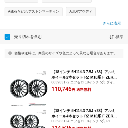
Aston Martin/アストンマーティン
AUDI/アウディ
さらに表示
売り切れを含む
標準
価格や送料は、商品のサイズや色によって異なる場合があります。
【18インチ 5H114.3 7.5J +38】アルミ
ホイール2本セット RZ M10系 F ZERO/
0039831×2 エフゼロ 18インチ 5穴 ダイヤ
FZ-4 ダイヤモンドブラック 0039831×2
モンドブラック WEDS WHEEL/ウェッズホ
110,746
送料無料
円
イール フロント/リア共用
【18インチ 5H114.3 7.5J +38】アルミ
ホイール4本セット RZ M10系 F ZERO/
0039831×4 エフゼロ 18インチ 5穴 P.C.D11
FZ-4 ダイヤモンドブラック 0039831×4
4.3 ダイヤモンドブラック WEDS WHEEL/
214,526