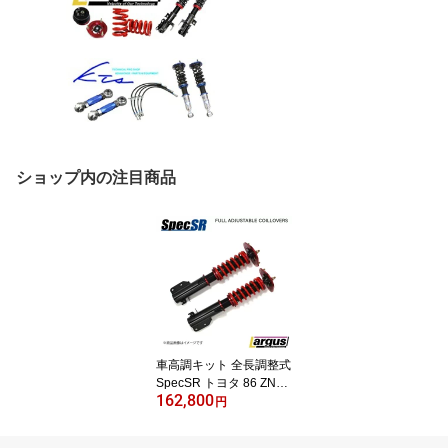
ショップ内の注目商品
車高調キット 全長調整式
SpecSR トヨタ 86 ZN6
162,800
2WD フロント調整式ピ
円
ロ LARGUS ラルグス