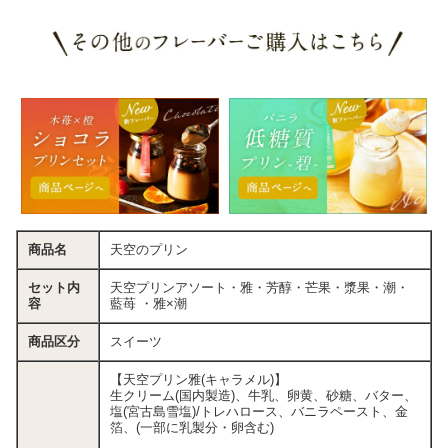
商品名
天空のプリン
セット内
天空プリンアソート・雅・芳醇・芒果・漿果・潮・
容
藍苺 ・雅×潮
商品区分
スイーツ
【天空プリン雅(キャラメル)】
生クリーム(国内製造)、牛乳、卵黄、砂糖、バター、
塩(宮古島雪塩)/トレハロース、バニラペースト、金
箔、(一部に乳製分・卵含む)