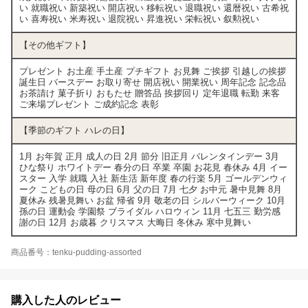
い 就職祝い 新築祝い 開店祝い 移転祝い 退職祝い 還暦祝い 古希祝
い 喜寿祝い 米寿祝い 退院祝い 昇進祝い 栄転祝い 叙勲祝い
【その他ギフト】
プレゼント お土産 手土産 プチギフト お見舞 ご挨拶 引越しの挨拶
誕生日 バースデー お取り寄せ 開店祝い 開業祝い 周年記念 記念品
お茶請け 菓子折り おもたせ 贈答品 挨拶回り 定年退職 転勤 来客
ご来場プレゼント ご成約記念 表彰
【季節のギフト ハレの日】
1月 お年賀 正月 成人の日 2月 節分 旧正月 バレンタインデー 3月
ひな祭り ホワイトデー 春分の日 卒業 卒園 お花見 春休み 4月 イー
スター 入学 就職 入社 新生活 新年度 春の行楽 5月 ゴールデンウィ
ーク こどもの日 母の日 6月 父の日 7月 七夕 お中元 暑中見舞 8月
夏休み 残暑見舞い お盆 帰省 9月 敬老の日 シルバーウィーク 10月
孫の日 運動会 学園祭 ブライダル ハロウィン 11月 七五三 勤労感
謝の日 12月 お歳暮 クリスマス 大晦日 冬休み 寒中見舞い
商品番号：tenku-pudding-assorted
購入した人のレビュー