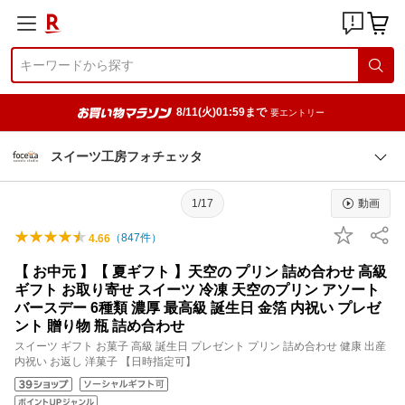
8/11(火)01:59まで
要エントリー
スイーツ工房フォチェッタ
1/17
動画
（
847
件）
4.66
【 お中元 】【 夏ギフト 】天空の プリン 詰め合わせ 高級
ギフト お取り寄せ スイーツ 冷凍 天空のプリン アソート
バースデー 6種類 濃厚 最高級 誕生日 金箔 内祝い プレゼ
ント 贈り物 瓶 詰め合わせ
スイーツ ギフト お菓子 高級 誕生日 プレゼント プリン 詰め合わせ 健康 出産
内祝い お返し 洋菓子 【日時指定可】