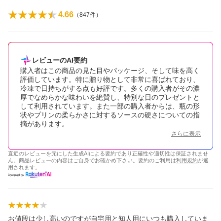
4.66
（
847
件）
レビューのAI要約
購入者はこの商品の見た目やパッケージ、そして味を高く
評価しています。特に贈り物として非常に喜ばれており、
冷凍で日持ちがする点も好評です。多くの購入者がその濃
厚でなめらかな味わいを絶賛し、特別な日のプレゼントと
して利用されています。また一部の購入者からは、瓶の形
状やプリンの柔らかさに対するソースの硬さについての指
摘があります。
さらに表示
直近のレビューを元にした生成AIによる要約であり正確性や適切性は保証されませ
ん。商品レビューの内容はご自身でお確かめ下さい。要約のご利用は
利用規約
が適
用されます。
お値段は少し高いのですが自宅用と知人用にいつも購入していま