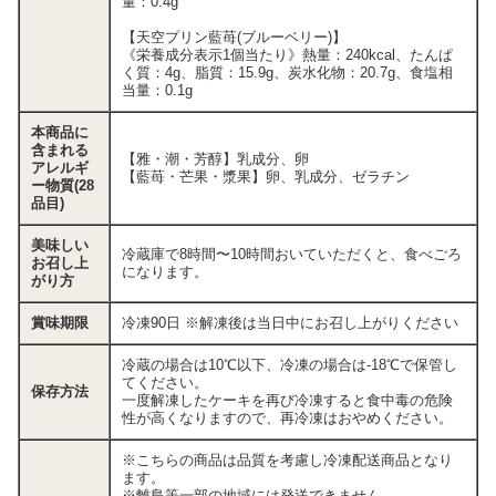
量：0.4g
【天空プリン藍苺(ブルーベリー)】
《栄養成分表示1個当たり》熱量：240kcal、たんぱ
く質：4g、脂質：15.9g、炭水化物：20.7g、食塩相
当量：0.1g
本商品に
含まれる
【雅・潮・芳醇】乳成分、卵
アレルギ
【藍苺・芒果・漿果】卵、乳成分、ゼラチン
ー物質(28
品目)
美味しい
冷蔵庫で8時間〜10時間おいていただくと、食べごろ
お召し上
になります。
がり方
賞味期限
冷凍90日 ※解凍後は当日中にお召し上がりください
冷蔵の場合は10℃以下、冷凍の場合は-18℃で保管し
てください。
保存方法
一度解凍したケーキを再び冷凍すると食中毒の危険
性が高くなりますので、再冷凍はおやめください。
※こちらの商品は品質を考慮し冷凍配送商品となり
ます。
※離島等一部の地域には発送できません。