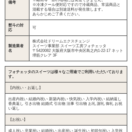
備考
※冷凍クール便対応ですので冷蔵商品、常温商品と
混載する場合は別途送料が発生致します。
あらかじめご了承ください。
熨斗の対
可
応
株式会社ドリームエクスチェンジ
製造業者
スイーツ事業部 スイーツ工房フォチェッタ
名
〒5420082 大阪府大阪市中央区島之内1-22-17 ネット
堺筋クレア 3F
フォチェッタのスイーツは様々なご用途でご利用いただいておりま
す。
【内祝い・お返し】
出産内祝い 結婚内祝い 新築内祝い 快気祝い 入学内祝い 結納返し
香典返し 引き出物 結婚式 引出物 法事 引出物 お礼 謝礼 御礼 お祝
い返し
【お祝い】
成人祝い 卒業祝い 結婚祝い 出産祝い 誕生祝い 初節句祝い 入学祝