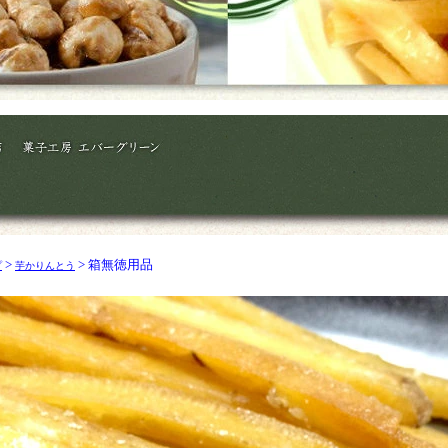
>
> 箱無徳用品
プ
芋かりんとう