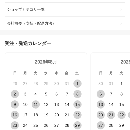
ショップカテゴリ一覧
会社概要（支払・配送方法）
受注・発送カレンダー
2026年8月
20
日
月
火
水
木
金
土
日
月
火
26
27
28
29
30
31
1
30
31
1
2
3
4
5
6
7
8
6
7
8
9
10
11
12
13
14
15
13
14
15
16
17
18
19
20
21
22
20
21
22
23
24
25
26
27
28
29
27
28
29