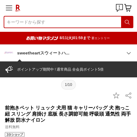
8/11(火)01:59まで
要エントリー
sweetheartスウィート
ハ
ポイントアップ期間中 ! 通常商品 全会員ポイント5倍
1/10
前抱きペット リュック 犬用 猫 キャリーバッグ 犬 抱っこ
紐 スリング 肩掛け 底板 長さ調節可能 呼吸頭 通気性 両手
解放 防水ナイロン
送料無料