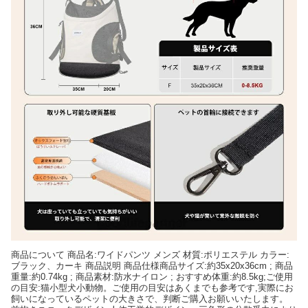
商品について 商品名:ワイドパンツ メンズ 材質:ポリエステル カラー:
ブラック、カーキ 商品説明 商品仕様商品サイズ:約35x20x36cm ; 商品
重量:約0.74kg ; 商品素材:防水ナイロン ; おすすめ体重:約8.5kg;ご使用
の目安:猫小型犬小動物。ご使用の目安はあくまでも参考です,実際にお
飼いになっているペットの大きさで、判断ご購入お願いいたします。