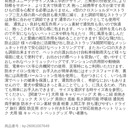
前抱きユニークデザイン人体工学的デザイン、三角形の分散受力により
頚椎をサポート、より丈夫で快適で;犬 抱っこ紐携帯する方が楽です肩
ひもの質を心配する必要はありません。x型のクロスショルダーストラ
ップご主人様の肩への負担も最大限に減り、また調節可能なストラップ
は身長に合わせて調節できます;通常のバックパックとしても使用可
能。 通気よい 良好な相互作用メッシュ素材で通気性も良いので快適
に、抱っこされてる安心感に包まれます。ペット抱っこ紐外を見られる
ので不安にならない,ペットに水や餌を与えたり、同じ風景を楽しんだ
りして、人と愛嬌の相互作用を強めることができます! 安心な飛び出し
防止設計 様々の場合に活躍飛び出し防止ストラップ&開閉可能なメッシ
ュネット付きで安心設計なペットスリングです、またカバン口の大きさ
も調節出来ますので、ペットの介護お出かけ自転車移動雨天など様々な
場面に使えて便利です。お出かけの際ペットを背負いて、使いやすくて
おしゃれなペットリュックバッグです,マンションの共用部や動物病
院、電車やバス等公共機関での使用、災害時にもご利用いただけます。
防水ナイロン生地で、お手入れが簡単表地にはオックスフォード布、裏
地には高密度パールコットン生地を使用し、毛がつきにくく、いつも清
潔でペットの健康を保護します。通気性が良く、奇妙なにおいもありま
せんので、愛犬や愛猫はきっと喜ぶことでしょう。に洗えるため、汚れ
ても簡単にお手入れできます。 サイズを選択する時サイズ表を参照し
てください。 [関連ワード] 犬用 猫 キャリーバッグ 犬 抱っこ紐 前抱き
ペット リュック 犬 スリング 肩掛け 底板 長さ調節可能 呼吸頭 通気性
両手解放 防水ナイロン素材 快適 軽量 人間工学 持ち運びやすい ドライ
ブ 旅行 通院 防災用 ポケット付き8.5キロまで対応前抱きペット リュッ
ク 犬用 猫 キャ ペット ペットグッズ 早い者勝ち
商品番号：ky-26061007649