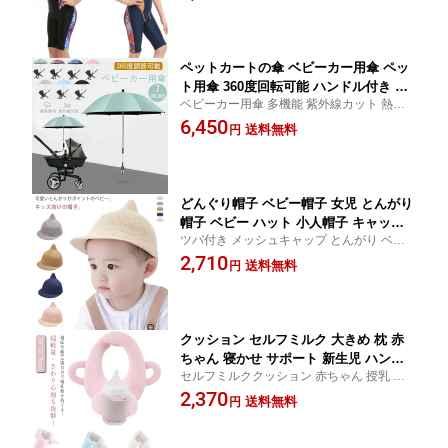
供用水着 水着 送料無料
ール スクール水着 みずぎ かわいいフラ
ワー花柄 90 100 110 120 130 幼稚園 子
供 女児 小学生
ペットカートの傘 ベビーカー用傘 ペッ
ト用傘 360度回転可能 ハンドル付き 犬
ベビーカー用傘 多機能 紫外線カット 熱中
カート ネコ ベビーカー 晴雨兼用 雨具
症対策 雨よけ 頑丈 滑り止め 釣り キャンプ
6,450
日傘 子供パラソル 調整可能 日焼止め
送料無料
円
農作業 自転車 直径 75cm お出かけ
日よけ 防風 ベビーカー 取り付け簡単
熱中症対策
どんぐり帽子 ベビー帽子 女児 とんがり
帽子 ベビー ハット 小人帽子 キャップ
ツバ付き メッシュキャップ とんがり ベビ
帽子 麦わら帽子 送料無料 おでかけ 男
ー メッシュキャップ ゴム紐付き キッズ 帽
2,710
の子 女の子 男児 ゴム紐付き 可愛い か
送料無料
円
子 赤ちゃん 子供 ナチュラル かわいい おし
わいい 暑さ対策 紫外線対策 日よけ キ
ゃれ ゴム付き
ッズ
クッション セルフミルク 大きめ 枕 赤
ちゃん 寝かせ サポート 新生児 ハンズ
セルフミルククッション 赤ちゃん 授乳 ベ
フリー へたらない ベビー 哺乳瓶 ホル
ビー 哺乳瓶 ホルダー 新生児 ハンズフリー
2,370
ダー おしゃれ 授乳 双子 三つ子 ベビー
送料無料
円
授乳 おしゃれ サポート
用品 育児グッズ 授乳