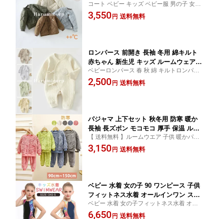
コート ベビー キッズ ベビー服 男の子 女の
男女兼用 柔らか暖かい ベビー服 子供服
子 子供服 子ども アウター もこもこ ふわふ
3,550
キッズアウター 外出用
送料無料
円
わ ボア こども 上着 防寒 保育園 幼稚園 通
園 可愛い 暖かい 80cm 90cm 100cm harum
icorp
ロンパース 前開き 長袖 冬用 綿キルト
赤ちゃん 新生児 キッズ ルームウェア
ベビーロンパース 春 秋 綿 キルトロンパー
パジャマ 部屋着 防寒 あたたかい お昼
ス harumicorp 綿100％ ベビー 服 新生児 パ
2,500
寝用 52cm 59cm 66cm 女の子 男の子
送料無料
円
ジャマ カバーオール 綿 男女兼用 保育園 幼
稚園 暖かいキルト キッズ
パジャマ 上下セット 秋冬用 防寒 暖か
長袖 長ズボン モコモコ 厚手 保温 ルー
【 送料無料 】ルームウエア 子供 暖かパジ
ムウェア ナイトウェア 90 100 110 120
ャマ 男女兼用 保温 防寒 春秋冬 ふんわり温
3,150
130 140 150cm サイズ 丸襟 プルオーバ
送料無料
円
かパジャマ もこもこ ゆったり 快適 リラッ
ー ウエストゴム 柔らか 優しい着心地
クス 休養 快眠 優しい着心地 プレゼント
通気性 レディース メンズ 冬用 寒さ対
策
ベビー 水着 女の子 90 ワンピース 子供
フィットネス水着 オールインワン スイ
ベビー 水着 女の子フィットネス水着 オー
ムウエア 競泳用 練習用 子供用水着 キ
ルインワン スイムウエア競泳用 練習用 子
6,650
ッズ水着 水泳 競泳水着 こども 女児 プ
送料無料
円