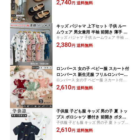
フォーマル靴 シューズ 蝶結び付き
2,740
ーマル シューズ 靴 キッズ 子供 フォー
送料無料
円
マル靴 入学式 卒業式 発表会 シューズ
蝶結び付き 結婚式 入園式 発表会 卒園
式
キッズ パジャマ 上下セット 子供 ルー
ムウェア 男女兼用 半袖 前開き 薄手 セ
キッズ パジャマ 子供 ルームウェア 半袖 女
ットアップ おしゃれ 部屋着 春夏 女の
の子 男の子 前開き
2,380
子 男の子 小学生 ジュニア 保育園
送料無料
円
ロンパース 女の子 ベビー服 スカート付
ロンパース 新生児服 フリルロンパース
ロンパース 女の子 ベビー服 スカート付ロ
ベビー 赤ちゃん 出産祝い おしゃれ 春
ンパース 新生児服
2,610
夏
送料無料
円
子供服 子ども服 キッズ 男の子 夏 トッ
プス ポロシャツ 襟付き 前開き ボタン
子供服 子ども服 キッズ 男の子 夏 トップス
半袖 Tシャツ 子供服 ボーイズ カジュア
ポロシャツ 襟付き
2,610
ル 通園 通学
送料無料
円