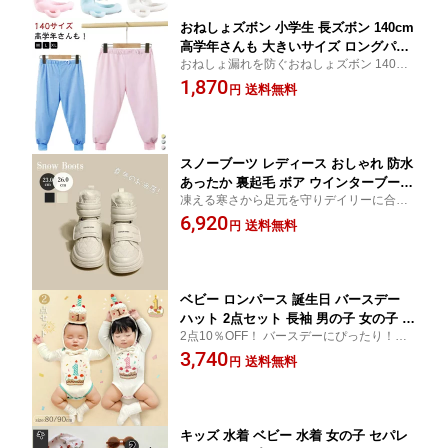
おねしょズボン 小学生 長ズボン 140cm
高学年さんも 大きいサイズ ロングパン
おねしょ漏れを防ぐおねしょズボン 140サ
ツ コットン ちょび漏れ防止 防水スウェ
イズ 高学年さんも 防水スウェット ちょび
1,870
ットパンツ 尿漏れ対策 尿漏れ おねしょ
送料無料
円
漏れ防止 防水スウェットパンツ 女の子 男
パンツ おもらし 夜尿 介護 介護用パン
の子 男女兼用
ツ 子供 こども おねしょ対策 ウエスト
ゴム 調節 パジャマ 送料無料
スノーブーツ レディース おしゃれ 防水
あったか 裏起毛 ボア ウインターブーツ
凍える寒さから足元を守りデイリーに合わ
スノーシューズ 防寒靴 大人用 アウトド
せやすい防寒ブーツ！ スノーブーツ レディ
6,920
ア ブーツ 靴 冬 防寒 あったか 冬用 雪靴
送料無料
円
ース 防寒ブーツ マジックテープ 歩きやす
ショートブーツ 滑らない 保温 軽量 裏
い ショートブーツ 雪道 雪国 北海道
ボア 雪用 歩きやすい 通勤 旅行 雪対策
暖かい 大きいサイズ
ベビー ロンパース 誕生日 バースデー
ハット 2点セット 長袖 男の子 女の子 カ
2点10％OFF！ バースデーにぴったり！子
バーオール 子供服 赤ちゃん 誕生日 パ
供服 カバーオール ロンパース バースデー
3,740
ーティ― パーティーハット 1歳 こども
送料無料
円
ハット 撮影 衣装 誕生日 フォーマル ベビー
子ども 新生児 出産祝い ギフト ベビー
ロンパース 赤ちゃん 新生児 長袖
服 可愛い 晴れ着 出産準備 80 90cm 飾
り
キッズ 水着 ベビー 水着 女の子 セパレ