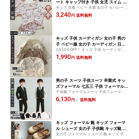
ート キャップ付き 子供 女児 スイム フ
キッズ 水着 ベビー 水着 女の子 セパレート
リル 水着 女の子 スイミング kids 温泉
キャップ付き
3,240
旅行
送料無料
円
キッズ 子供 カーディガン 女の子 男の
子 ベビー服 女の子 カーディガン 日焼
2点10％OFF！ キッズ 子供 カーディガン 女
け止め ラッシュガード キッズ ベビー
の子 男の子 ベビー服 女の子 カーディガン
1,990
赤ちゃん 女の子 トップス 長袖 サマー
送料無料
円
カーディガン 薄手 冷房対策 子供 キッ
ズ 子ども服 夏 涼しい 66 73 80 90cm
男の子 スーツ 子供スーツ 卒業式 キッ
ズフォーマル 七五三 子供 フォーマル
子供服 フォーマルスーツ 子供フォーマル
スーツ 長袖 キッズ スーツ フォーマル
上下セット 子ども こども 男の子フォーマ
6,130
男の子 5点セット スーツ キッズ 子供 タ
送料無料
円
～
ル キッズスーツセット スリーピーススーツ
キシード フォーマル カジュアル 子供服
シングルスーツ おしゃれ ブラックスーツ
フォーマル フォーマルスーツ 入学
キッズ フォーマル 靴 キッズ フォーマ
ル シューズ 女の子 子供靴 キッズ靴 入
女の子 フォーマル シューズ 靴 キッズ 子供
園式 入学式 卒園式 卒業式 女の子 フォ