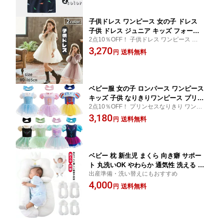
子供ドレス ワンピース 女の子 ドレス
子供 ドレス ジュニア キッズ フォーマ
2点10％OFF！ 子供ドレス ワンピース 女の
ル ワンピース 子供服 卒園式 卒業式 入
子 子供 ドレス ジュニア キッズ フォーマル
3,270
学式 発表会 七五三 ピアノ
送料無料
円
ベビー服 女の子 ロンパース ワンピース
キッズ 子供 なりきりワンピース プリン
2点10％OFF！ プリンセスなりきり ワンピ
セスドレス 半袖 ヘアバンド 赤ちゃん
ース 子供 キッズ ベビー ドレス ロンパース
3,180
服 キッズ ハロウィン 仮装 コスプレ ド
送料無料
円
子ども お姫様 ワンピース コスプレ ハロウ
レス お姫様 子ども 子供服 コスチュー
ィン 仮装 プリンセス 女の子 ドレス
ム 衣装 70 80 90 100cm
ベビー 枕 新生児 まくら 向き癖 サポー
ト 丸洗いOK やわらか 通気性 洗える ベ
出産準備・洗い替えにもおすすめ
ビーピロー
4,000
送料無料
円