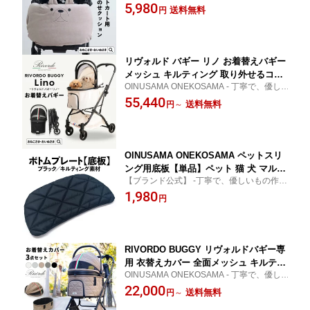
カートアクセサリー 散歩 旅行 ONEKOSAM
5,980
ブル フェイス刺繍 シンプル 可愛い お
送料無料
円
A OINUSAMA おねこさま おいぬさま
しゃれ ペットキャリー ペット 猫 犬 丸
洗いOK ふかふか 大判 リヴォルド バギ
ー ギフト プレゼント
リヴォルド バギー リノ お着替えバギー
メッシュ キルティング 取り外せるコッ
OINUSAMA ONEKOSAMA - 丁寧で、優し
トカバー 通気性 強撥水 軽量 3WAY キ
いもの作り - リヴォルド バギー リノ ペット
55,440
ャリーバッグ ドライブボックス 耐荷重2
送料無料
円
～
グッズ 犬猫兼用 散歩 おでかけ 防災 災害 対
0kg 180°開閉ルーフ 自立収納 ペットカ
策 お着替えバギー ペットバギー 超軽量
ート ONEKOSAMA OINUSAMA 【ブラ
ンド公式】
OINUSAMA ONEKOSAMA ペットスリ
ング用底板【単品】ペット 猫 犬 マルチ
【ブランド公式】 -丁寧で、優しいもの作
キャット ドッグ 抱っこ紐用
り- おいぬさま おねこさま
1,980
円
RIVORDO BUGGY リヴォルドバギー専
用 衣替えカバー 全面メッシュ キルティ
OINUSAMA ONEKOSAMA - 丁寧で、優し
ング 取り外せる コットカバー ルーフ
いもの作り - お着替えカバー 衣替えカバー
22,000
キャリー 荷物カゴ 通気性 超軽量 コン
送料無料
円
～
リヴォルドバギー ペットカート 全面メッシ
パクト 洗濯可 着せ替え | ONEKOSAMA
ュ キルティング 着せ替え 洗濯可 カートア