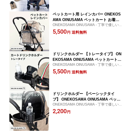
OINUSAMA おいぬさま おねこさま【ブ
クセサリー 強撥水
ランド公式】
ペットカート用 レインカバー ONEKOS
AMA OINUSAMA ペットカート お着替
ONEKOSAMA OINUSAMA - 丁寧で優しい
えカート 雨具 雨よけ 風よけ 防風 防寒
ものづくり
5,500
カバー 対策 雨 安全 通気 犬 猫 ペット用
送料無料
円
品 たためる コンパクト収納 散歩 お出
かけ ペット カート バギー
ドリンクホルダー 【トレータイプ】 ON
EKOSAMA OINUSAMA ペットカート
ONEKOSAMA OINUSAMA - 丁寧で優しい
お着替えカート ベビーカー ペットボト
ものづくり ハンドル ボトルホルダー ベビ
5,500
ル スマホ スマホホルダー 携帯入れ 小
送料無料
円
ーカー カップホルダー 出産準備
物入れ お菓子入れ ベビーカーグッズ 便
利 飲み物 バギー
ドリンクホルダー 【ベーシックタイ
プ】 ONEKOSAMA OINUSAMA ペット
ONEKOSAMA OINUSAMA - 丁寧で優しい
カート お着替えカート ベビーカー ドリ
ものづくり 哺乳瓶 自転車 赤ちゃん 出産準
2,200
ンクホルダー ベビーカーグッズ 便利 飲
円
備
み物 バギー ハンドル ボトルホルダー
ベビーカー カップホルダー 取り付け シ
ンプル