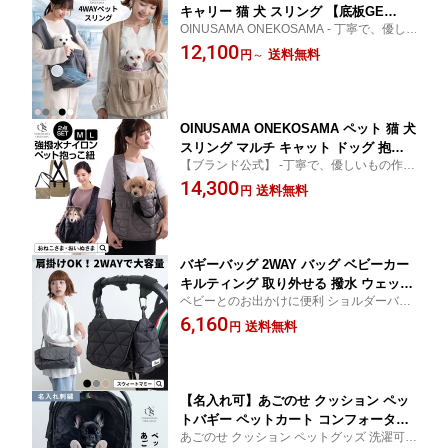
キャリー 猫 犬 スリング 【底板GE
OINUSAMA ONEKOSAMA - 丁寧で、優し
T！】 マルチ 抱っこ紐 OINUSAMA ON
いもの作り -中型犬 小型犬 フレブル トイプ
12,100
EKOSAMA 抱っこひも ショルダーバッ
送料無料
円
～
ードル
グ キャリー 避難 軽量 メッシュ お出掛
け 耐荷重15kg 丸洗い M L | おいぬさま
おねこさま【ブランド公式】
OINUSAMA ONEKOSAMA ペット 猫 犬
スリング マルチ キャット ドッグ 抱っ
【ブランド公式】 -丁寧で、優しいもの作
こ紐 抱っこひも ショルダーバッグ キャ
り- おいぬさま おねこさま
14,300
リー 小型犬 犬 猫 いぬ ねこ 避難 軽量
送料無料
円
メッシュ 病院 撥水 底板 お出掛け 散歩
耐荷重15kg 丸洗い
バギーバッグ 2WAY バッグ ベビーカー
キルティング 取り外せる 撥水 ウェット
ベビーとのお出かけに便利 ショルダーバッ
ティッシュ ショルダーバッグ 肩掛け ト
グになる 2WAY バギーバッグ SWEET MOM
6,160
ートバッグ 保冷 着せ替え ベビーカーバ
送料無料
円
MY スウィートマミー RIVORDO リヴォル
ッグ シンプル 無地 小物入れ 便利 軽量
ド
おしゃれ 簡単 大容量 収納 RIVORDO リ
ヴォルド
【名入れ可】あごのせ クッション ペッ
トバギー ペットカート コンフォーター
あごのせ クッション ペットグッズ 洗濯可
コットカバー コーナークッション フレ