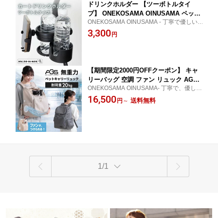
ドリンクホルダー 【ツーボトルタイ
プ】 ONEKOSAMA OINUSAMA ペット
ONEKOSAMA OINUSAMA - 丁寧で優しい
カート お着替えカート ベビーカー ペッ
ものづくり シンプル 出産準備 赤ちゃん
3,300
トボトル 2個 スマホ スマホホルダー ベ
円
ビーカーグッズ 便利 飲み物 バギー ハ
ンドル ボトルホルダー カップホルダー
【期間限定2000円OFFクーポン】 キャ
リーバッグ 空調 ファン リュック AGS
ONEKOSAMA OINUSAMA- 丁寧で、優しい
無重力 メッシュ ONEKOSAMA OINUS
もの作り -大容量 サコッシュ 冷感 夏 クール
16,500
AMA バックパック リュックキャリー キ
送料無料
円
～
涼しい 通気性 メッシュ 扇風機 災害対策 防
ャリーバッグ ペットキャリー 暑さ対策
災 小型犬 おねこさま おいぬさま
軽量 二重蓋 病院 大容量 収納 抱っこ 撥
水 お出掛け キャリーオン 猫 犬
1/1