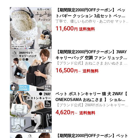
【期間限定2000円OFFクーポン】 ペッ
トバギー クッション 3点セット ペット
丁寧で、優しいもの作り - あごのせ マット
カート ダブルガーゼ トワルドジュイ柄
ペットグッズ 洗濯可 カートアクセサリー
11,600
フリル ライナー ボールスター コンフォ
送料無料
円
散歩 旅行 ONEKOSAMA OINUSAMA おね
ーター コットカバー ペットキャリー 枕
こさま おいぬさま
布団 ペット 猫 犬 丸洗いOK 7cm厚 ふ
かふか 大判 リヴォルド バギー
【期間限定2000円OFFクーポン】3WAY
キャリーバッグ 空調 ファン リュック O
【ブランド公式】おねこさま おいぬさま 大
NEKOSAMA OINUSAMA バックパック
容量 撥水 サコッシュ お出掛け 冷感 夏 暑さ
16,500
リュックキャリー キャリーケース キャ
送料無料
円
～
対策 クール 涼しい 通気性 メッシュ 扇風機
リーバッグ ペットキャリー 避難 災害対
おねこさま おいぬさま
策 防災 小型犬 軽量 二重蓋 病院 大容量
収納 抱っこ 撥水 お出掛け 猫 犬
ペット ボストンキャリー 猫 犬 2WAY【
ONEKOSAMA おねこさま 】 ショルダ
【ブランド公式】2WAYボルトンキャリー
ー キャリーケース キャリーバッグ ペッ
猫 犬 バックパック トート ショルダー キャ
4,620
トキャリー 避難 災害対策 防災 小型犬
送料無料
円
～
リーケース キャリーバッグ 多頭 小型犬 ね
ねこ 軽量 メッシュ 病院 大容量 撥水 折
こ 撥水 サコッシュ メッシュ 大容量 折りた
りたたみ キャリーオン 多頭 旅行 耐荷
たみ 耐荷重15kg
重15kg
【期間限定2000円OFFクーポン】ペット