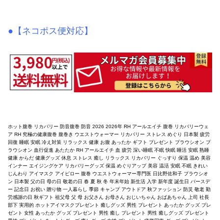
●【ネコポス便対応】
ホット腹巻 リカバリー 防音腹巻 防音 2026 2026年 RH アールエイチ 腹巻 リカバリーウェ
ア RH 究極の健康腹巻 腹巻き ウエストウォーマー リカバリー ストレス めぐり 日本製 疲労
回復 睡眠 安眠 冷え対策 リラックス 健康 お腹 あったか ギフト プレゼント プラウシオン プ
ラウシオン 血行促進 あたたか RH アールエイチ 血 疲労 深い睡眠 不眠 快眠 睡活 安眠 熟睡
健康 からだ 健康グッズ 休息 ストレス 癒し リラックス リカバリー ぐっすり 保温 温め 美容
インナー エイジングケア リカバリーグッズ 保温 めぐりアップ 美容 温活 安眠 不眠 きれい
じんわり アイマスク アイピロー 腹巻 ウエストウォーマー専門医 日比野佐和子 プラウシオ
ン 日本製 父の日 母の日 敬老の日 春 夏 秋 冬 年末年始 新生活 入学 新年度 誕生日 バースデ
ー 記念日 お祝い 贈り物 一人暮らし 季節 キャンプ アウトドア 秋ファッション 防災 敬老 勤
労感謝の日 秋ギフト 祖父母 父 母 お父さん お母さん おじいちゃん おばあちゃん 上司 社長
部下 実用的 ホットアイマスクプレゼント 癒しグッズ 男性 プレゼント あったか グッズ プレ
ゼント 女性 あったか グッズ プレゼント 男性 癒し プレゼント 男性 癒しグッズ プレゼント