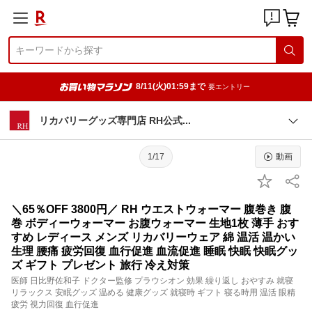
8/11(火)01:59まで
要エントリー
リカバリーグッズ専門店 RH公
式
1/17
動画
＼65％OFF 3800円／ RH ウエストウォーマー 腹巻き 腹
巻 ボディーウォーマー お腹ウォーマー 生地1枚 薄手 おす
すめ レディース メンズ リカバリーウェア 綿 温活 温かい
生理 腰痛 疲労回復 血行促進 血流促進 睡眠 快眠 快眠グッ
ズ ギフト プレゼント 旅行 冷え対策
医師 日比野佐和子 ドクター監修 プラウシオン 効果 繰り返し おやすみ 就寝
リラックス 安眠グッズ 温める 健康グッズ 就寝時 ギフト 寝る時用 温活 眼精
疲労 視力回復 血行促進