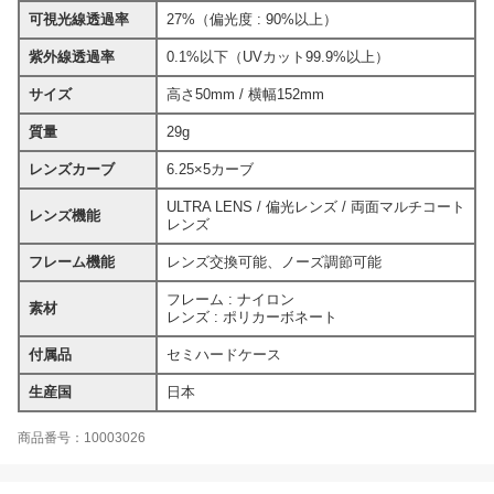
可視光線透過率
27%（偏光度 : 90%以上）
紫外線透過率
0.1%以下（UVカット99.9%以上）
サイズ
高さ50mm / 横幅152mm
質量
29g
レンズカーブ
6.25×5カーブ
ULTRA LENS / 偏光レンズ / 両面マルチコート
レンズ機能
レンズ
フレーム機能
レンズ交換可能、ノーズ調節可能
フレーム : ナイロン
素材
レンズ : ポリカーボネート
付属品
セミハードケース
生産国
日本
商品番号：10003026