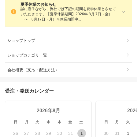
夏季休業のお知らせ
誠に勝手ながら、弊社では下記の期間を夏季休業とさせて
いただきます。【夏季休業期間】2026年 8月 7日（金）
〜 8月17日（月）※休業期間
中
ショップトップ
ショップカテゴリ一覧
会社概要（支払・配送方法）
受注・発送カレンダー
2026年8月
20
日
月
火
水
木
金
土
日
月
火
26
27
28
29
30
31
1
30
31
1