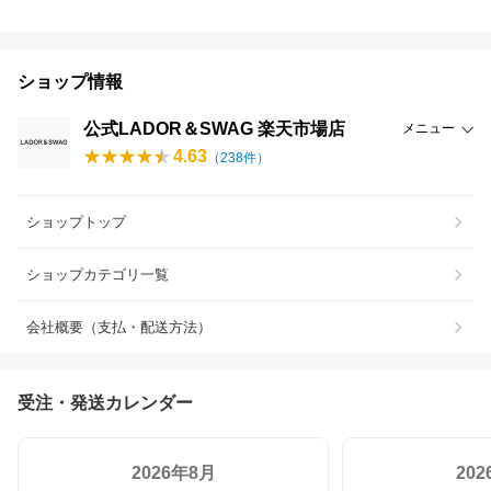
ショップ情報
公式LADOR＆SWAG 楽天市場店
メニュー
4.63
（
238
件）
ショップトップ
ショップカテゴリ一覧
会社概要（支払・配送方法）
受注・発送カレンダー
2026年8月
20