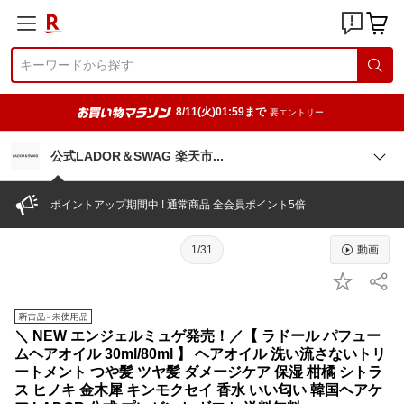
8/11(火)01:59まで
要エントリー
公式LADOR＆SWAG 楽天
市
ポイントアップ期間中 ! 通常商品 全会員ポイント5倍
1/31
動画
＼ NEW エンジェルミュゲ発売！／【 ラドール パフュー
ムヘアオイル 30ml/80ml 】 ヘアオイル 洗い流さないトリ
ートメント つや髪 ツヤ髪 ダメージケア 保湿 柑橘 シトラ
ス ヒノキ 金木犀 キンモクセイ 香水 いい匂い 韓国ヘアケ