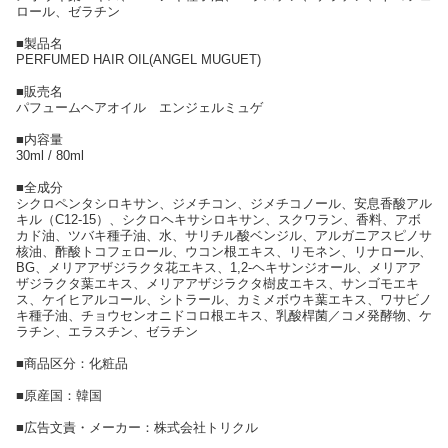
ロール、ゼラチン
■製品名
PERFUMED HAIR OIL(ANGEL MUGUET)
■販売名
パフュームヘアオイル エンジェルミュゲ
■内容量
30ml / 80ml
■全成分
シクロペンタシロキサン、ジメチコン、ジメチコノール、安息香酸アル
キル（C12-15）、シクロヘキサシロキサン、スクワラン、香料、アボ
カド油、ツバキ種子油、水、サリチル酸ベンジル、アルガニアスピノサ
核油、酢酸トコフェロール、ウコン根エキス、リモネン、リナロール、
BG、メリアアザジラクタ花エキス、1,2-ヘキサンジオール、メリアア
ザジラクタ葉エキス、メリアアザジラクタ樹皮エキス、サンゴモエキ
ス、ケイヒアルコール、シトラール、カミメボウキ葉エキス、ワサビノ
キ種子油、チョウセンオニドコロ根エキス、乳酸桿菌／コメ発酵物、ケ
ラチン、エラスチン、ゼラチン
■商品区分：化粧品
■原産国：韓国
■広告文責・メーカー：株式会社トリクル