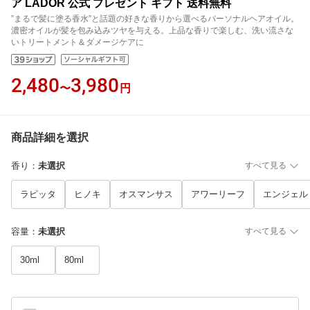
ア LADOR 公式 プレゼント ギフト 送料無料
”まるで髪に塗る香水”と話題の好きな香りから選べるパーソナルヘアオイル。
濃密オイルが髪を包み込みツヤを与える。上品な香りで楽しむ、洗い流さな
いトリートメント＆ダメージケアに
2,480
3,980
〜
円
商品詳細を選択
香り
：
未選択
すべて見る
ラピッタ
ヒノキ
オスマンサス
アワーリーフ
エンジェル
容量
：
未選択
すべて見る
30ml
80ml