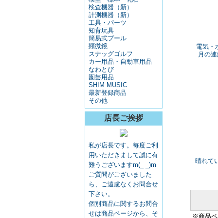
検査機器（新）
計測機器（新）
工具・パーツ
知育玩具
簡易式プール
顕微鏡
電気・
スナッグゴルフ
月の連
カー用品・自動車用品
なわとび
園芸用品
SHIM MUSIC
最新登録商品
その他
店長ご挨拶
私が店長です。毎度ご利
用いただきまして誠に有
晴れてい
難うございますm(_ _)m
ご質問がございました
ら、ご遠慮なくお問合せ
下さい。
個別商品に関するお問合
せは商品ページから、そ
※商品ペ