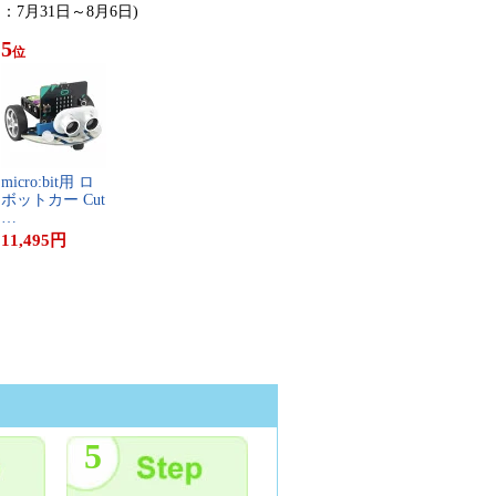
日：7月31日～8月6日)
5
位
m​i​c​r​o​:​b​i​t​用​ ​ロ​
ボ​ッ​ト​カ​ー​ ​C​u​t​
…
11,495
円
5