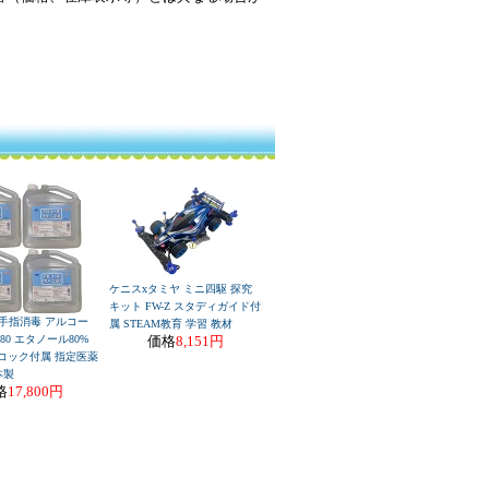
ケニスxタミヤ ミニ四駆 探究
キット FW-Z スタディガイド付
 手指消毒 アルコー
属 STEAM教育 学習 教材
0 エタノール80%
価格
8,151円
 コック付属 指定医薬
本製
格
17,800円