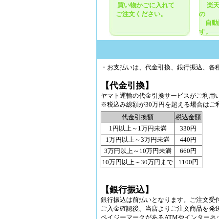
買い物かごに入れて
楽
ご注文ください。
の
自動
す。
・お支払いは、代金引換、銀行振込、各種ク
【代金引換】
ヤマト運輸の代金引換サービスがご利用
※税込み総額が30万円を超える場合はご
代金引換額
税込金額
1円以上～1万円未満
330円
1万円以上～3万円未満
440円
3万円以上～10万円未満
660円
10万円以上～30万円まで
1100円
【銀行振込】
銀行振込は前払いとなります。ご注文受
ご入金確認後、当店よりご注文商品を発
ペイジーマークがあるATMやインターネ