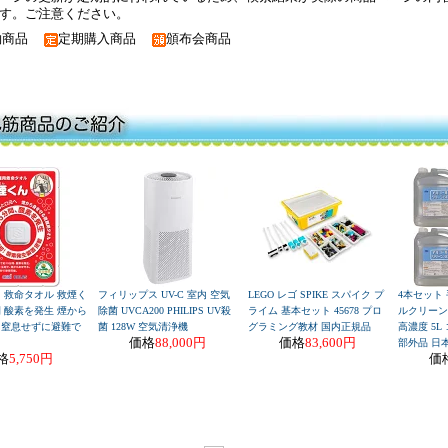
す。ご注意ください。
約商品
定期購入商品
頒布会商品
 救命タオル 救煙く
フィリップス UV-C 室内 空気
LEGO レゴ SPIKE スパイク プ
4本セット
間 酸素を発生 煙から
除菌 UVCA200 PHILIPS UV殺
ライム 基本セット 45678 プロ
ルクリーン8
 窒息せずに避難で
菌 128W 空気清浄機
グラミング教材 国内正規品
高濃度 5L
価格
88,000円
価格
83,600円
部外品 日
格
5,750円
価