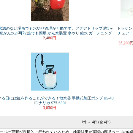
水源のない場所でも水やり管理が可能です。アクアドリップ 約1ヶ
トッケン
続かん水が可能 誰でも簡単 かん水装置 水やり 給水 ガーデニング
チェアー L
2,480円
35,200
る日には虹を作ることができる！散水器 手動式加圧ポンプ HS-40
1E ナリカ S75-6301
3,850円
1件 ～ 4件 (全 4件)
ージの更新が定期的に行われているため、検索結果が実際の商品ページの内