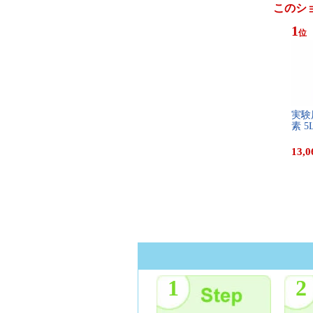
このシ
1
位
実​験​
素​ ​5​
13,0
1
2