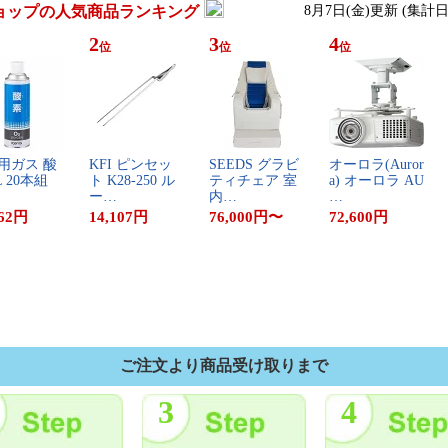
ョップの人気商品ランキング
8月7日(金)更新 (集計
2
3
4
位
位
位
用​ガ​ス​ ​酸​
K​F​I​ ​ピ​ン​セ​ッ​
S​E​E​D​S​ ​グ​ラ​ビ​
オ​ー​ロ​ラ​(​A​u​r​o​r​
L​ ​2​0​本​組
ト​ ​K​2​8​-​2​5​0​ ​ル​
テ​ィ​チ​ェ​ア​ ​室​
a​)​ ​オ​ー​ロ​ラ​ ​A​U​
ー​…
内​…
…
62
円
14,107
円
76,000
円
〜
72,600
円
ご注文より商品受け取りまで
3
4