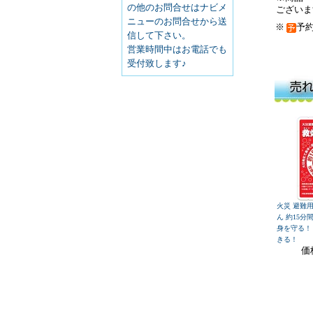
の他のお問合せはナビメ
ございま
ニューのお問合せから送
※
予
信して下さい。
営業時間中はお電話でも
受付致します♪
火災 避難用
ん 約15分
身を守る！
きる！
価