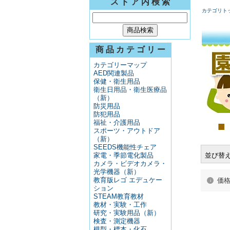
ス ト ア 内 検 索
カテゴリト
商 品 カ テ ゴ リ ー
カテゴリーマップ
AED関連製品
保健・衛生用品
衛生日用品・衛生医療品
（新）
防災用品
防犯用品
福祉・介護用品
■
スポーツ・アウトドア
（新）
SEEDS機能性チェア
家電・季節電化製品
並び替
カメラ・ビデオカメラ・
光学機器（新）
教育版レゴ エデュケー
価
ション
STEAM教育教材
教材・実験・工作
研究・実験用品（新）
検査・測定機器
模型・標本・化石