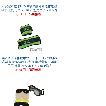
不安定な杖歩行を体験高齢者疑似体験教
材 盲人杖（アルミ製） 別売オプション品
5,310円
送料無料
高齢者擬似体験用ウェイト、1kg2個組み
高齢者 擬似体験 筋力 平衡感覚低下体験
用 手首 足首 ウェイト 1kg 2個組
5,200円
送料無料