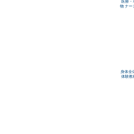
医療・
物 ナー
身体全
体験教