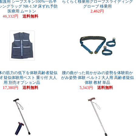
看護用 シープスキン100%一匹半
らくらく移乗用グローブスライディング
シングラッグ NR-1.5P 床ずれ予防
グローブ 移乗用
医療用 ムートン
2,462円
46,332円
送料無料
体の筋力の低下を体験高齢者疑似
腰の曲がった前かがみの姿勢を体験前か
材 疑似体験用ベスト 重り付 大人
がみ姿勢 体験 ベルト2 大人用 高齢者疑似
用 別売オプション品
体験 教材 単品
17,380円
送料無料
5,343円
送料無料