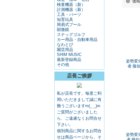
価
検査機器（新）
計測機器（新）
工具・パーツ
知育玩具
簡易式プール
顕微鏡
スナッグゴルフ
カー用品・自動車用品
なわとび
園芸用品
SHIM MUSIC
最新登録商品
姿勢変
その他
者 擬
店長ご挨拶
私が店長です。毎度ご利
用いただきまして誠に有
難うございますm(_ _)m
ご質問がございました
ら、ご遠慮なくお問合せ
下さい。
個別商品に関するお問合
姿勢変
せは商品ページから、そ
者 擬