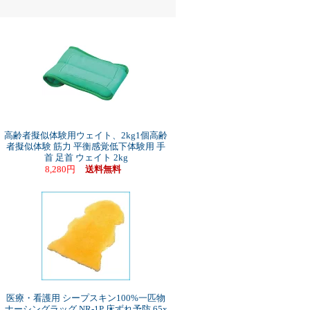
高齢者擬似体験用ウェイト、2kg1個高齢
者擬似体験 筋力 平衡感覚低下体験用 手
首 足首 ウェイト 2kg
8,280円
送料無料
医療・看護用 シープスキン100%一匹物
ナーシングラッグ NR-1P 床ずれ予防 65x