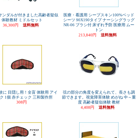
サンダルが付きました高齢者疑似
医療・看護用 シープスキン100%ベッド
体験教材 ミドルセット
シーツ 90X190タイプ ナーシングラッグ
NR-06 ブラシ付 床ずれ予防 医療用 ムー
36,300円
送料無料
トン
213,840円
送料無料
験に 目隠し用！全盲 体験用 アイ
弦の部分の角度を変えられて、長さも調
ク 1個 赤チェック 三和製作所
節できます。視覚障害体験 めがね 中～重
308円
度 高齢者疑似体験 教材
4,408円
送料無料