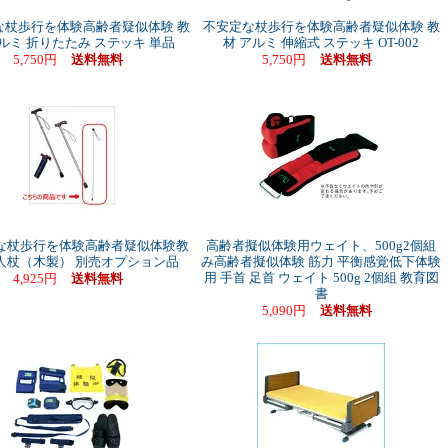
な杖歩行を体験高齢者疑似体験 教
不安定な杖歩行を体験高齢者疑似体験 教
アルミ 折りたたみ ステッキ 単品
材 アルミ 伸縮式 ステッキ OT-002
5,750円
送料無料
5,750円
送料無料
な杖歩行を体験高齢者疑似体験教
高齢者擬似体験用ウェイト、500g2個組
盲人杖（木製） 別売オプション品
み高齢者擬似体験 筋力 平衡感覚低下体験
用 手首 足首 ウェイト 500g 2個組 教育図
4,925円
送料無料
書
5,090円
送料無料