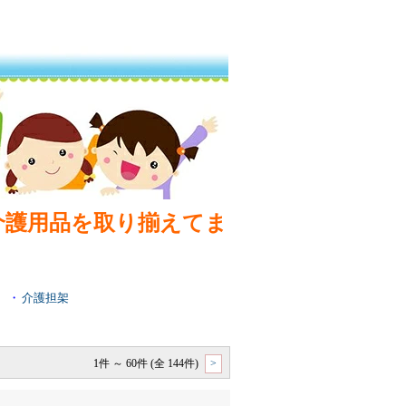
介護用品を取り揃えてま
・
介護担架
1件 ～ 60件 (全 144件)
>