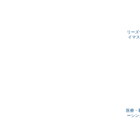
リーズ
イマス
医療・看
ーシング