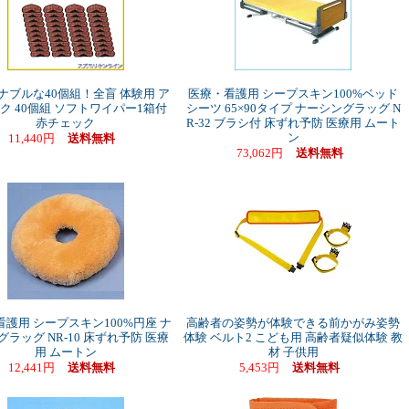
ナブルな40個組！全盲 体験用 ア
医療・看護用 シープスキン100%ベッド
ク 40個組 ソフトワイパー1箱付
シーツ 65×90タイプ ナーシングラッグ N
赤チェック
R-32 ブラシ付 床ずれ予防 医療用 ムート
ン
11,440円
送料無料
73,062円
送料無料
護用 シープスキン100%円座 ナ
高齢者の姿勢が体験できる前かがみ姿勢
ラッグ NR-10 床ずれ予防 医療
体験 ベルト2 こども用 高齢者疑似体験 教
用 ムートン
材 子供用
12,441円
送料無料
5,453円
送料無料