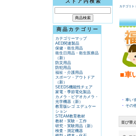
ス ト ア 内 検 索
カテゴリト
商 品 カ テ ゴ リ ー
カテゴリーマップ
AED関連製品
保健・衛生用品
衛生日用品・衛生医療品
（新）
防災用品
防犯用品
福祉・介護用品
■車
スポーツ・アウトドア
（新）
SEEDS機能性チェア
家電・季節電化製品
カメラ・ビデオカメラ・
・
車い
光学機器（新）
・
その
教育版レゴ エデュケー
ション
STEAM教育教材
教材・実験・工作
並び替
研究・実験用品（新）
検査・測定機器
模型・標本・化石