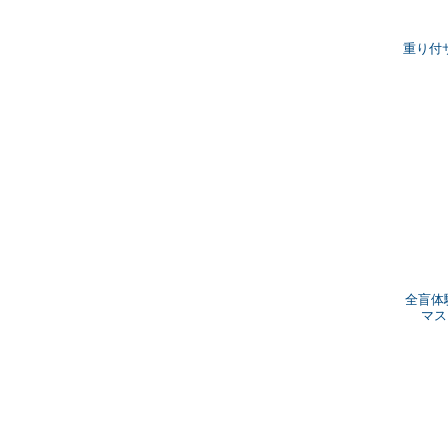
重り付
全盲体
マス