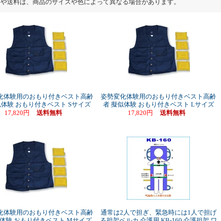
格や送料は、商品のサイズや色によって異なる場合があります。
化体験用のおもり付きベスト高齢
姿勢変化体験用のおもり付きベスト高齢
似体験 おもり付きベスト Sサイズ
者 擬似体験 おもり付きベスト Lサイズ
17,820円
送料無料
17,820円
送料無料
化体験用のおもり付きベスト高齢
通常は2人で担ぎ、緊急時には1人で担げ
似体験 おもり付きベスト Mサイズ
る担架ベルカ 介護用 KB-160 介護担架 ワ