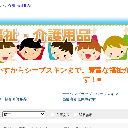
> 介護 福祉用品
ップ
いすからシープスキンまで。豊富な福祉
す！■
す
・
ナーシングラッグ・シープスキン
他 福祉介護用品
・
高齢者疑似体験教材
え
在庫あり
送料無料