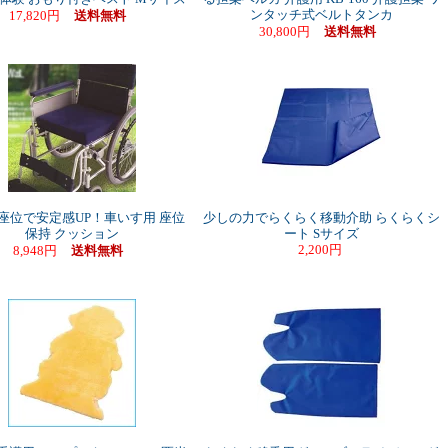
ンタッチ式ベルトタンカ
17,820円
送料無料
30,800円
送料無料
座位で安定感UP！車いす用 座位
少しの力でらくらく移動介助 らくらくシ
保持 クッション
ート Sサイズ
2,200円
8,948円
送料無料