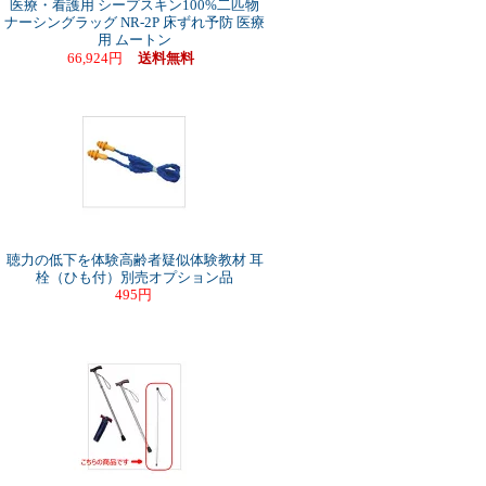
医療・看護用 シープスキン100%二匹物
ナーシングラッグ NR-2P 床ずれ予防 医療
用 ムートン
66,924円
送料無料
聴力の低下を体験高齢者疑似体験教材 耳
栓（ひも付）別売オプション品
495円