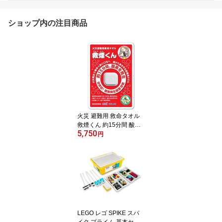
ショップ内の注目商品
火災 避難用 救命タオル
救煙くん 約15分間 酸素
5,750
を発生 煙から身を守る！
円
窒息せずに避難できる！
LEGO レゴ SPIKE スパ
イク プライム 基本セッ