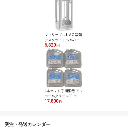
フィリップス UV-C 殺菌
デスクライト シルバー U
6,820
VC desklamp 24W S JP
円
PHILIPS
4本セット 手指消毒 アル
コールクリーン80 エタ
17,800
ノール80% 高濃度 5L コ
円
ック付属 指定医薬部外品
日本製
受注・発送カレンダー