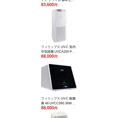
83,600
ト 45678 プログラミン
円
グ教材 国内正規品
フィリップス UV-C 室内
空気除菌 UVCA200 PHIL
88,000
IPS UV殺菌 128W 空気
円
清浄機
フィリップス UV-C 殺菌
庫 48 UVCC090 36W PH
88,000
ILIPS
円