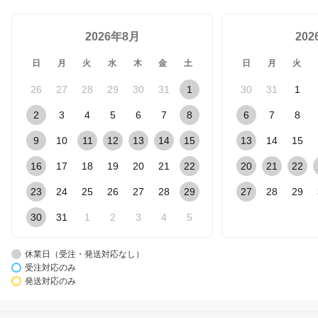
2026年8月
20
日
月
火
水
木
金
土
日
月
火
26
27
28
29
30
31
1
30
31
1
2
3
4
5
6
7
8
6
7
8
9
10
11
12
13
14
15
13
14
15
16
17
18
19
20
21
22
20
21
22
23
24
25
26
27
28
29
27
28
29
30
31
1
2
3
4
5
休業日（受注・発送対応なし）
受注対応のみ
発送対応のみ