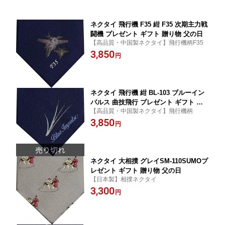
ネクタイ 飛行機 F35 紺 F35 次期主力戦
闘機 プレゼント ギフト 贈り物 父の日
【高品質・中国製ネクタイ】飛行機柄F35
3,850
円
ネクタイ 飛行機 紺 BL-103 ブルーイン
パルス 曲技飛行 プレゼント ギフト 贈
【高品質・中国製ネクタイ】飛行機柄
り物 父の日
3,850
円
ネクタイ 大相撲 グレイSM-110SUMOプ
レゼント ギフト 贈り物 父の日
【日本製】相撲ネクタイ
3,300
円