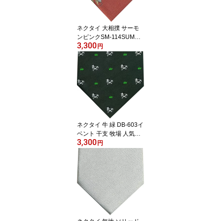
ネクタイ 大相撲 サーモ
ンピンクSM-114SUMO
3,300
プレゼント ギフト 贈り
円
物 父の日
ネクタイ 牛 緑 DB-603イ
ベント 干支 牧場 人気プ
3,300
レゼント ギフト 贈り物
円
父の日