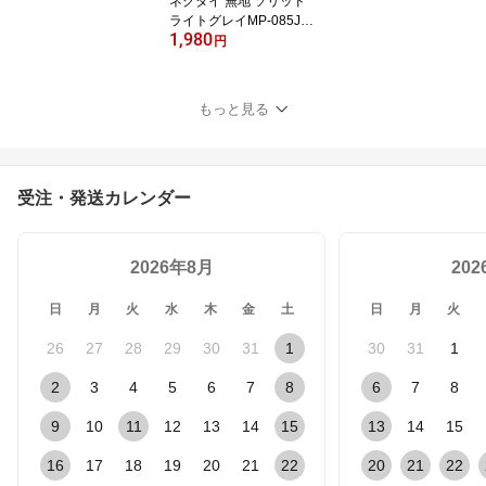
ネクタイ 無地 ソリッド
ライトグレイMP-085J舞
1,980
台 制服 展示会 結婚式プ
円
レゼント ギフト 贈り物
もっと見る
受注・発送カレンダー
2026年8月
20
日
月
火
水
木
金
土
日
月
火
26
27
28
29
30
31
1
30
31
1
2
3
4
5
6
7
8
6
7
8
9
10
11
12
13
14
15
13
14
15
16
17
18
19
20
21
22
20
21
22