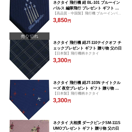
ネクタイ 飛行機 紺 BL-101 ブルーイン
パルス 編隊飛行 プレゼント ギフト 父
【高品質・中国製】飛行機 ブルーインパル
の日 贈り物
ス 編隊飛行デザイン柄ネクタイ
3,850
円
ネクタイ 飛行機 紺JT-110テイクオフ チ
ェックプレゼント ギフト 贈り物 父の日
【日本製】飛行機柄ネクタイ
3,300
円
ネクタイ 飛行機 紺JT-103N ナイトクル
ーズ 夜空プレゼント ギフト 贈り物 父
【日本製】飛行機柄ネクタイ
の日
3,300
円
ネクタイ 大相撲 ダークピンクSM-111S
UMOプレゼント ギフト 贈り物 父の日