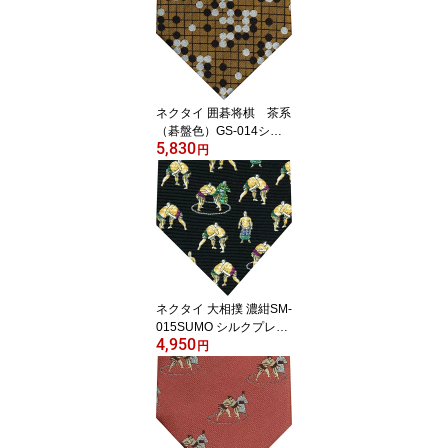
ネクタイ 囲碁将棋 茶系
（碁盤色）GS-014シル
5,830
ク 詰碁プレゼント ギフ
円
ト 父の日 贈り物
ネクタイ 大相撲 濃紺SM-
015SUMO シルクプレゼ
4,950
ント ギフト 贈り物 父の
円
日