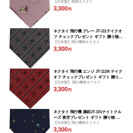
【日本製】相撲ネクタイ
3,300
円
ネクタイ 飛行機 グレー JT-111テイクオ
フ チェックプレゼント ギフト 贈り物
【日本製】飛行機柄ネクタイ
父の日
3,300
円
ネクタイ 飛行機 エンジ JT-112N テイク
オフ チェックプレゼント ギフト 贈り物
【日本製】 飛行機柄ネクタイ
父の日
3,300
円
ネクタイ 飛行機 濃紺JT-101ナイトクル
ーズ 夜空プレゼント ギフト 贈り物 父
【日本製】飛行機柄ネクタイ
の日 バレンタイン クリスマスプレゼン
3,300
ト
円