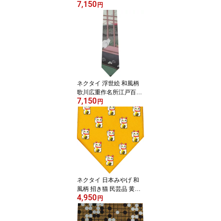
7,150
六景“神奈川沖浪裏”UKIY
円
OE HOKUSAI GRATE W
AVEシルクプレゼント ギ
フト 贈り物
ネクタイ 浮世絵 和風柄
歌川広重作名所江戸百景
7,150
より“浅草田圃酉の町
円
詣”外国人にお土産プレゼ
ント ギフト 贈り物楽ギ
フ包装対応
ネクタイ 日本みやげ 和
風柄 招き猫 民芸品 黄色
4,950
WH-008BETTER FORTU
円
NE CAT シルクプレゼ
ント ギフト 贈り物