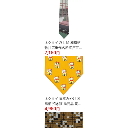
OE HOKUSAI GRATE W
AVEシルクプレゼント ギ
フト 贈り物
ネクタイ 浮世絵 和風柄
歌川広重作名所江戸百景
7,150
より“浅草田圃酉の町
円
詣”外国人にお土産プレゼ
ント ギフト 贈り物楽ギ
フ包装対応
ネクタイ 日本みやげ 和
風柄 招き猫 民芸品 黄色
4,950
WH-008BETTER FORTU
円
NE CAT シルクプレゼ
ント ギフト 贈り物