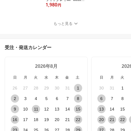
1,980
台 制服 展示会 結婚式プ
円
レゼント ギフト 贈り物
もっと見る
受注・発送カレンダー
2026年8月
20
日
月
火
水
木
金
土
日
月
火
26
27
28
29
30
31
1
30
31
1
2
3
4
5
6
7
8
6
7
8
9
10
11
12
13
14
15
13
14
15
16
17
18
19
20
21
22
20
21
22
23
24
25
26
27
28
29
27
28
29