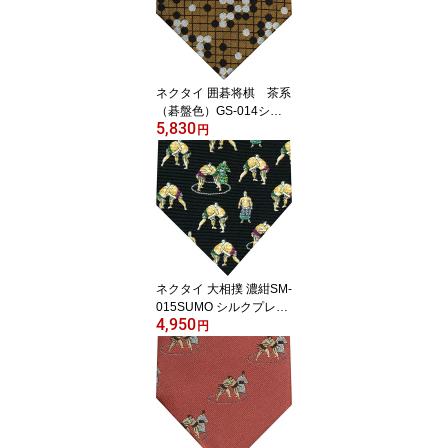
ネクタイ 囲碁将棋 茶系
（碁盤色）GS-014シル
5,830
ク 詰碁プレゼント ギフ
円
ト 父の日 贈り物
ネクタイ 大相撲 濃紺SM-
015SUMO シルクプレゼ
4,950
ント ギフト 贈り物 父の
円
日