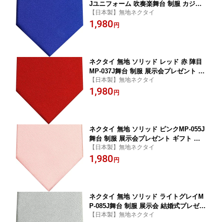
Jユニフォーム 吹奏楽舞台 制服 カジュ
【日本製】無地ネクタイ
アル 展示会 おそろいプレゼント ギフト
1,980
贈り物
円
ネクタイ 無地 ソリッド レッド 赤 陣目
MP-037J舞台 制服 展示会プレゼント ギ
【日本製】無地ネクタイ
フト 贈り物
1,980
円
ネクタイ 無地 ソリッド ピンクMP-055J
舞台 制服 展示会プレゼント ギフト 贈
【日本製】無地ネクタイ
り物
1,980
円
ネクタイ 無地 ソリッド ライトグレイM
P-085J舞台 制服 展示会 結婚式プレゼン
【日本製】無地ネクタイ
ト ギフト 贈り物