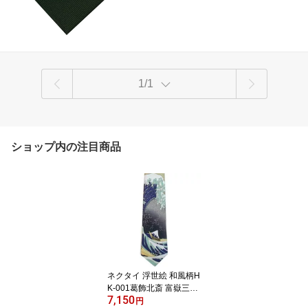
1/1
ショップ内の注目商品
ネクタイ 浮世絵 和風柄H
K-001葛飾北斎 富嶽三十
7,150
六景“神奈川沖浪裏”UKIY
円