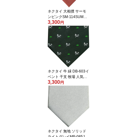
ネクタイ 大相撲 サーモ
ンピンクSM-114SUMO
3,300
プレゼント ギフト 贈り
円
物 父の日
ネクタイ 牛 緑 DB-603イ
ベント 干支 牧場 人気プ
3,300
レゼント ギフト 贈り物
円
父の日
ネクタイ 無地 ソリッド
ライトグレイMP-085J舞