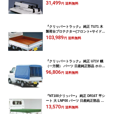
PPER オプション アクセサリー 用品
31,499
送料無料
円
『クリッパートラック』 純正 TU71 木
製荷台プロテクター(フロント+サイド
+フロアのセット) パーツ 日産純正部品
103,989
送料無料
円
CLIPPER オプション アクセサリー 用
品
『クリッパートラック』 純正 U71V 幌
（一方開） パーツ 日産純正部品 ホロ
トラック幌 CLIPPER オプション アク
96,806
送料無料
円
セサリー 用品
『NT100クリッパー』 純正 DR16T 平シ
ート 大 LNP00 パーツ 日産純正部品 荷
台シート オプション アクセサリー 用品
13,570
送料無料
円