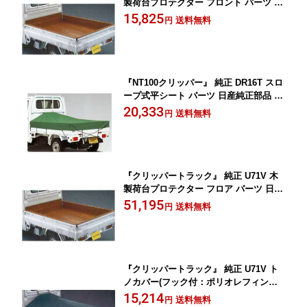
製荷台プロテクター フロント パーツ 日
産純正部品 CLIPPER オプション アク
15,825
送料無料
円
セサリー 用品
『NT100クリッパー』 純正 DR16T スロ
ープ式平シート パーツ 日産純正部品 荷
台シート オプション アクセサリー 用品
20,333
送料無料
円
『クリッパートラック』 純正 U71V 木
製荷台プロテクター フロア パーツ 日産
純正部品 CLIPPER オプション アクセ
51,195
送料無料
円
サリー 用品
『クリッパートラック』 純正 U71V ト
ノカバー(フック付：ポリオレフィン
製） KMP00 パーツ 日産純正部品 荷室
15,214
送料無料
円