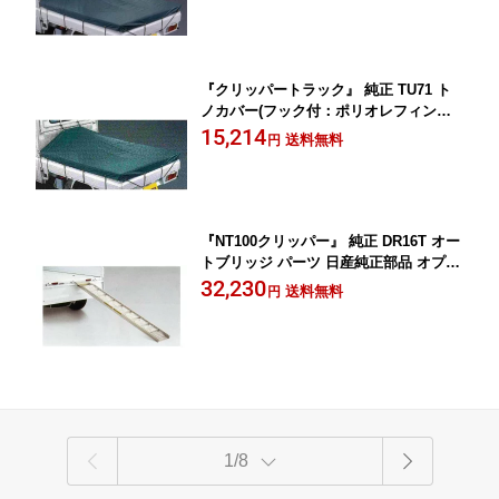
トランク CLIPPER オプション アクセ
サリー 用品
『クリッパートラック』 純正 TU71 ト
ノカバー(フック付：ポリオレフィン製)
KMP00 パーツ 日産純正部品 荷室 トラ
15,214
送料無料
円
ンク CLIPPER オプション アクセサリ
ー 用品
『NT100クリッパー』 純正 DR16T オー
トブリッジ パーツ 日産純正部品 オプシ
ョン アクセサリー 用品
32,230
送料無料
円
1/8