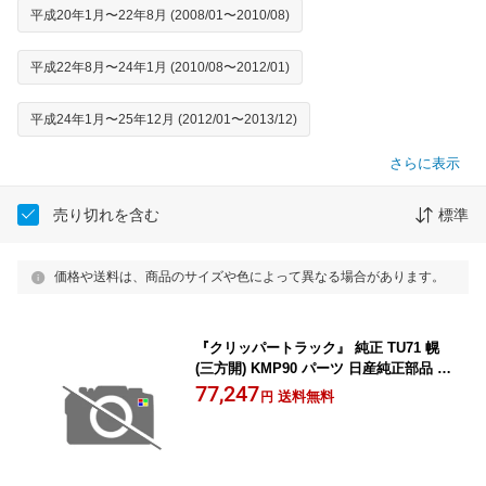
平成20年1月〜22年8月 (2008/01〜2010/08)
平成22年8月〜24年1月 (2010/08〜2012/01)
平成24年1月〜25年12月 (2012/01〜2013/12)
さらに表示
売り切れを含む
標準
価格や送料は、商品のサイズや色によって異なる場合があります。
『クリッパートラック』 純正 TU71 幌
(三方開) KMP90 パーツ 日産純正部品 ホ
ロ トラック幌 CLIPPER オプション ア
77,247
送料無料
円
クセサリー 用品