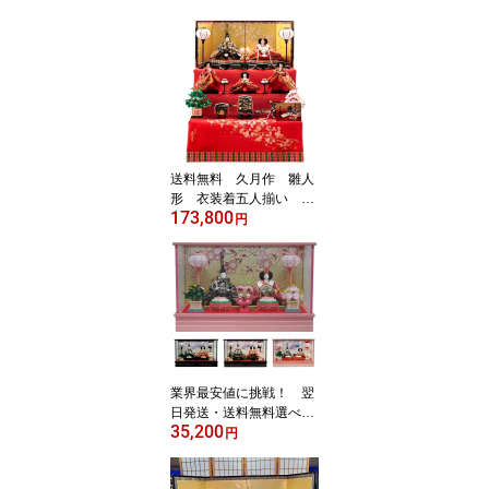
送料無料 久月作 雛人
形 衣装着五人揃い 緋
173,800
毛氈三段飾り 〈ひな人
円
形 お雛様 お雛飾り お内
裏様 お姫様 雛祭り ひな
まつり 初節句祝い 初節
句 3月3日 衣裳着人形 三
人官女 3人官女 東京久月
東京浅草橋久月 五人飾り
緋毛氈飾り 三段飾り〉
業界最安値に挑戦！ 翌
日発送・送料無料選べる
35,200
4品 秀山作 雛人形
円
衣裳着親王 ガラスケー
ス入り飾り 【sp-1,a-3