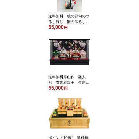
着人形 二人飾り 2人飾り
殿姫飾り〉
送料無料 桃の節句のつ
るし飾り（雛の吊るし飾
55,000
り・ひなのつるし飾り・
円
さげもん・傘福・つるし
雛・吊るし雛） h550木
製台付き（木製スタンド
付き・飾り台付き）
【つるし雛21飾り】 高
さ57cm 〈雛人形脇飾
り ひな人形脇飾り 女の
子・孫〉
送料無料秀山作 雛人
形 衣裳着親王 金彩リ
55,000
ボン桜結び・木製黒艶消
円
し塗りアクリルケース入
り飾り 【小芥子親王菱
台飾り】〈お雛様 おひな
飾り お殿様 お姫様 雛祭
り ケース飾り 衣裳着雛
人形 ケース入り ケース
飾り ひな人形 親王飾
り〉
ポイント10倍!! 送料無