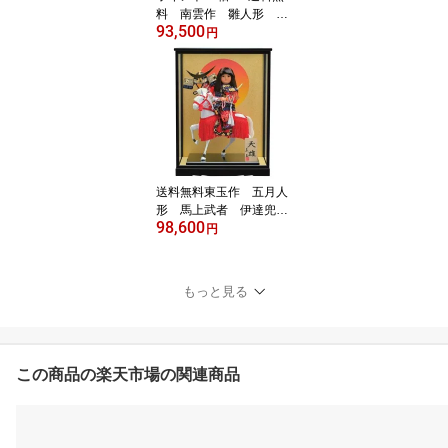
料 南雲作 雛人形 伊
93,500
予一刀彫り五人揃い 木
円
製収納台二段飾り 【春
舞台】 〈お雛様 お雛さ
ま おひな様 おひなさま
お雛飾り お内裏様 ひな
祭り 雛祭り 収納タイプ
収納飾り 三月三日 桃の
節句 三人官女 3人官女 5
人飾り 通販〉
送料無料東玉作 五月人
形 馬上武者 伊達兜
98,600
持 8号ガラスケース入
円
り武者飾り 【天雄】
〈5月人形出し飾り 子供
大将飾り 若大将飾り 若
もっと見る
武者飾り 武者人形 お節
句飾り 端午の節句 初節
句祝い 子供の日 五月五
日 5月5日記念日 お節句
通販〉
この商品の楽天市場の関連商品