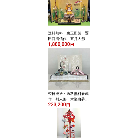
1,a-32,rp-1】〈お雛様 お
ひな飾り お殿様 お姫様
雛祭り ケース飾り 衣裳
着雛人形 ケース入り 雛
人形 ケース飾り ひな人
形 親王飾り〉
送料無料 東玉監製 粟
田口清信作 五月人形
1,880,000
13号大鎧 木製平台飾
円
り 【極上当世小札緋
縅・裾裏】〈5月人形出
し飾り よろいかざり 鎧
平飾り 甲冑飾り 鎧セッ
ト お節句飾り 端午の節
句 初節句祝い 子供の日
五月五日 5月5日記念日
赤糸威し お節句通販〉
翌日発送・送料無料春蔵
作 雛人形 木製白夢桜
233,200
mini平台飾り 【まりも
円
よう】〈モダン お雛様
お雛さま おひな様 おひ
なさま お雛飾り お内裏
様 雛祭り 三月三日 初節
句 初節供 桃の節句 衣裳