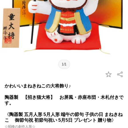
1/1
かわいいまねきねこの大将飾り♪
陶器製 【招き猫大将】 お屏風・赤座布団・木札付きで
す。
〈陶器製 五月人形 5月人形 端午の節句 子供の日 まねきね
こ 御節句祝 初節句祝い 5月5日 プレゼント 贈り物〉
☆昭峰の創作人形☆