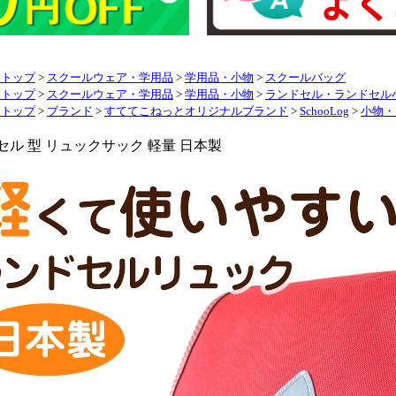
リトップ
>
スクールウェア・学用品
>
学用品・小物
>
スクールバッグ
リトップ
>
スクールウェア・学用品
>
学用品・小物
>
ランドセル・ランドセル
リトップ
>
ブランド
>
すててこねっとオリジナルブランド
>
SchooLog
>
小物・
セル 型 リュックサック 軽量 日本製