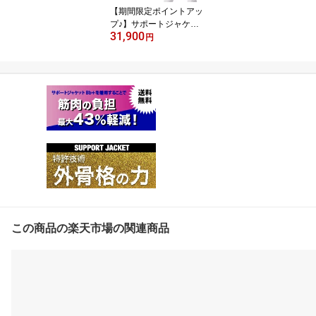
【期間限定ポイントアッ
プ♪】サポートジャケッ
31,900
トBb+FIT SLIM ユーピ
円
ーアール フィット ス
リム SUPPORT JACKE
T アシストスーツ UP
R 外骨格 無電力 パ
ッシブ 腰の負担を最大
43％軽減 作業環境の改
善 男女兼用 洗濯可能
この商品の楽天市場の関連商品