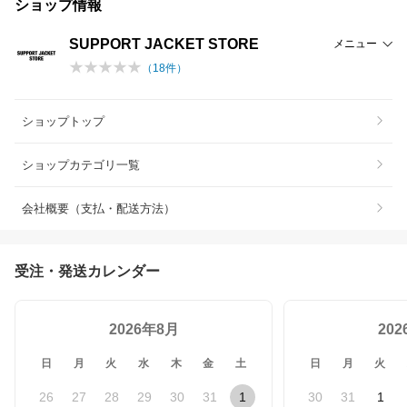
ショップ情報
SUPPORT JACKET STORE
メニュー
（
18
件）
ショップトップ
ショップカテゴリ一覧
会社概要（支払・配送方法）
受注・発送カレンダー
2026年8月
20
日
月
火
水
木
金
土
日
月
火
26
27
28
29
30
31
1
30
31
1