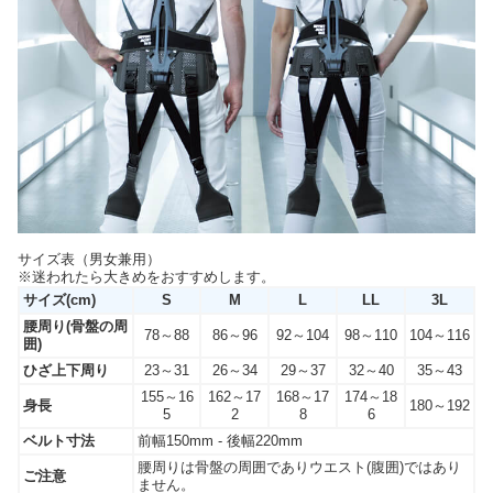
サイズ表（男女兼用）
※迷われたら大きめをおすすめします。
サイズ(cm)
S
M
L
LL
3L
腰周り(骨盤の周
78～88
86～96
92～104
98～110
104～116
囲)
ひざ上下周り
23～31
26～34
29～37
32～40
35～43
155～16
162～17
168～17
174～18
身長
180～192
5
2
8
6
ベルト寸法
前幅150mm - 後幅220mm
腰周りは骨盤の周囲でありウエスト(腹囲)ではあり
ご注意
ません。