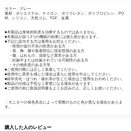
カラー : グレー
素材 : ポリエステル、ナイロン、ポリウレタン、ポリプロピレン、PO
M、シリコン、天然ゴム、TGF、金属
■本製品は身体的疾患を治療するものではありません。
■本製品が謳う3つの機能の効果には個人差があります。
■下記に該当する方は着用をお控えください。
・怪我や血行不良の疾患がある方
・肩、胸、膝や装着部位に現在怪我のある方
・傷、はれもの、湿疹など異常がある方
・妊娠中または妊娠されている可能性のある方
・その他疾患のある方等
■ご使用の際には正しく装着してください。
■使用中に異常を感じた場合は直ちに使用を中止してください。
■経年劣化・ほつれ・破れ等が生じた場合はご使用をおやめください。
■製品の仕様は予告なく変更になる場合があります。
■ご使用の前に取扱説明書をよくお読みの上、正しくお使いください。
・モニターの発色具合によって実際のものと色が異なる場合がありま
す。
購入した人のレビュー