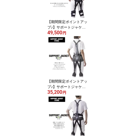
【期間限定ポイントアッ
プ♪】サポートジャケッ
49,500
トBb+PROIII ユーピー
円
アール SUPPORT JAC
KET アシストスーツ
UPR プロ3 外骨格
無電力 パッシブ 腰の
負担を最大43％軽減 作
業環境の改善 男女兼
用 洗濯可能
【期間限定ポイントアッ
プ♪】サポートジャケッ
35,200
トBb+FIT WIDE ユーピ
円
ーアール フィット ワ
イド SUPPORT JACKE
T アシストスーツ UP
R 外骨格 無電力 パ
ッシブ 腰の負担を最大
43％軽減 作業環境の改
善 男女兼用 洗濯可能