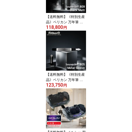
【送料無料】《特別生産
品》ペリカン 万年筆 ス
118,800
ーベレーン M809 ブラッ
円
クマット【父の日】【敬
老の日】【新生活応援】
【送料無料】《特別生産
品》ペリカン 万年筆 ス
123,750
ーベレーン M805 メタル
円
スリーブ【父の日】【敬
老の日】【新生活応援】