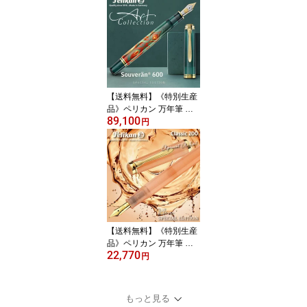
【送料無料】《特別生産
品》ペリカン 万年筆 ス
89,100
ーベレーン M600 アート
円
コレクション ルディ・ロ
ーザ【母の日】【敬老の
日】【新生活応援】
【送料無料】《特別生産
品》ペリカン 万年筆 ク
22,770
ラシック M200 アプリコ
円
ット アゲート【母の日】
【敬老の日】【新生活応
援】
もっと見る