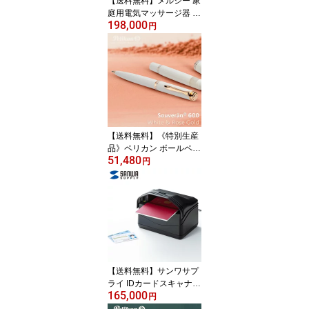
【送料無料】メルシー 家
庭用電気マッサージ器 ゲ
198,000
ンジュ(元寿) MD-8415
円
【送料無料】《特別生産
品》ペリカン ボールペン
51,480
スーベレーン K600 ホワ
円
イト＆ローズゴールド
【母の日】【敬老の日】
【新生活応援】
【送料無料】サンワサプ
ライ IDカードスキャナ
165,000
(パスポート、免許証、保
円
険証) PSC-14UP