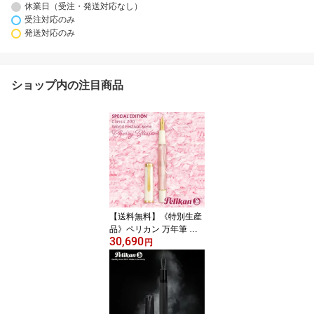
休業日（受注・発送対応なし）
受注対応のみ
発送対応のみ
ショップ内の注目商品
【送料無料】《特別生産
品》ペリカン 万年筆 ク
30,690
ラシック M200 チェリー
円
ブロッサム【母の日】
【敬老の日】【新生活応
援】