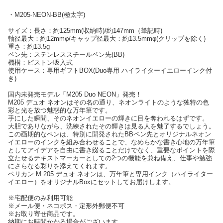
・M205-NEON-BB(極太字)
サイズ：長さ：約125mm(収納時)/約147mm（筆記時)
軸径最大：約12mmφ/キャップ径最大：約13.5mmφ(クリップを除く)
重さ：約13.5g
ペン先：ステンレススチールペン先(BB)
機構：ピストン吸入式
使用ケース：専用ギフトBOX(Duo専用 ハイライターイエローインク付
き)
国内未発売モデル「M205 Duo NEON」発売！
M205 デュオ ネオンはその名の通り、ネオンライトのような独特の色
彩と光を放つ魅惑的な万年筆です。
手にした瞬間、そのネオンイエローの輝きに目を奪われるはずです。
大胆でありながら、洗練されたその輝きは見る人を魅了するでしょう。
この画期的なペンは、特別に開発されたBBペン先とオリジナルネオン
イエローのインクを組み合わせることで、なめらかな書き心地の万年筆
としてアイデアを自由に書き綴ることだけでなく、重要なポイントを際
立たせるテキストマーカーとしての2つの機能を兼ね備え、仕事や勉強
にさらなる彩りを添えてくれます。
ペリカン M 205 デュオ ネオンは、万年筆と専用インク（ハイライター
イエロー）をオリジナルBoxにセットしてお届けします。
※宅配便のみ利用可能
※メール便・ネコポス・定形外郵便不可
※お取り寄せ商品です。
納期にお時間かかる場合がございます。