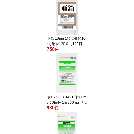
亜鉛 10mg 1粒に亜鉛10
mg配合120粒（120日
750
分） 小粒タブレット
円
ギャバ (GABA) 1日200m
g 60日分 1日200mg サプ
980
リメント
円