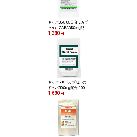
ギャバ350 60日分 1カプ
セルにGABA350mg配合
1,380
60カプセル入 サプリメ
円
ント
ギャバ500 1カプセルに
ギャバ500mg配合 100カ
1,680
プセル入り
円