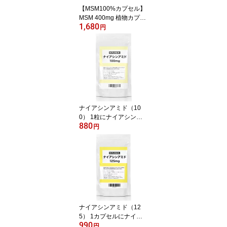
【MSM100%カプセル】
MSM 400mg 植物カプセ
1,680
ル サプリメント (120カ
円
プセル、1か月分)
ナイアシンアミド（10
0） 1粒にナイアシンア
880
ミド100mg 120粒入 タ
円
ブレットタイプ
ナイアシンアミド（12
5） 1カプセルにナイア
990
シンアミド125mg 120カ
円