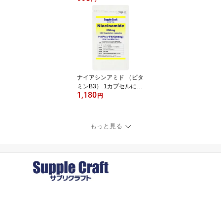
プセル入
ナイアシンアミド （ビタ
ミンB3） 1カプセルにナ
1,180
イアシンアミド250mg 1
円
20カプセル入 国内製造
もっと見る