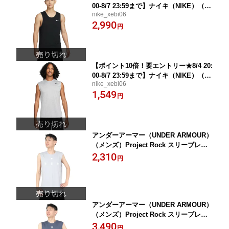
00-8/7 23:59まで】ナイキ（NIKE）（メ
nike_xebi06
ンズ）タンクトップ ノースリーブ ドラ
2,990
イフィット ブラック 黒 ユニバーサル
円
コア DV9842-010
【ポイント10倍！要エントリー★8/4 20:
00-8/7 23:59まで】ナイキ（NIKE）（メ
nike_xebi06
ンズ）ドライフィット レジェンド スリ
1,549
ーブレス フィットネス Tシャツ DX0992
円
-063 ノースリーブ メンズ グレー
アンダーアーマー（UNDER ARMOUR）
（メンズ）Project Rock スリーブレス
シャツ 1385939 011
2,310
円
アンダーアーマー（UNDER ARMOUR）
（メンズ）Project Rock スリーブレス
シャツ 1385939 044
3,490
円