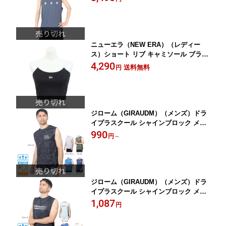
ニューエラ（NEW ERA）（レディー
ス）ショート リブ キャミソール ブラッ
ク/ホワイト 14121823
4,290
送料無料
円
ジローム（GIRAUDM）（メンズ）ドラ
イプラスクール シャインブロック メッ
シュ ノースリーブ CT4S0018-TR863-G
990
円
～
RSD
ジローム（GIRAUDM）（メンズ）ドラ
イプラスクール シャインブロック メッ
シュ ノースリーブTシャツ CT4S0019-T
1,087
円
R863-GRSD