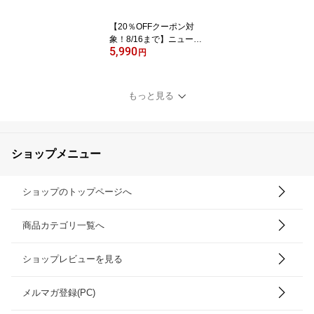
【20％OFFクーポン対
象！8/16まで】ニューバ
5,990
ランス（new balance）
円
（メンズ、レディース）
スニーカー CT30 CT30S
A2 D スポーツ シューズ
もっと見る
軽量 クッション性 カジ
ュアル 通学
ショップメニュー
ショップのトップページへ
商品カテゴリ一覧へ
ショップレビューを見る
メルマガ登録(PC)