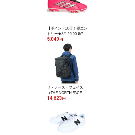
HM9965-010
【ポイント10倍！要エン
トリー★8/4 20:00-8/7 2
5,049
3:59まで】アディダス
円
（adidas）（キッズ）ジ
ュニアサッカースパイク
天然芝・土・人工芝用 プ
レデター CLUB フォール
ディングシュータン FG/
MG OTG70-KJ6746
ザ・ノース・フェイス
（THE NORTH FACE）
14,623
（メンズ、レディース）
円
リュック デイパック BC
ヒューズボックス 2 30L
NM82255 K 撥水 PC収納