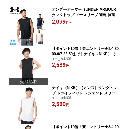
アンダーアーマー（UNDER ARMOUR）
タンクトップ ノースリーブ 速乾 抗菌
ストレッチ 1367452
2,099
円
～
【ポイント10倍！要エントリー★8/4 20:
00-8/7 23:59まで】ナイキ（NIKE）（メ
nike_xebi06
ンズ）ドライフィット レジェンド スリ
2,589
ーブレス フィットネス Tシャツ DX0992
円
-010 ノースリーブ メンズ 黒
ナイキ（NIKE）（メンズ）タンクトッ
プ ドライフィット レジェンド スリーブ
nike_xebi06
レス フィットネス Tシャツ DX0992-100
2,580
速乾 トレーニング ノースリーブ 白
円
【ポイント10倍！要エントリー★8/4 20: