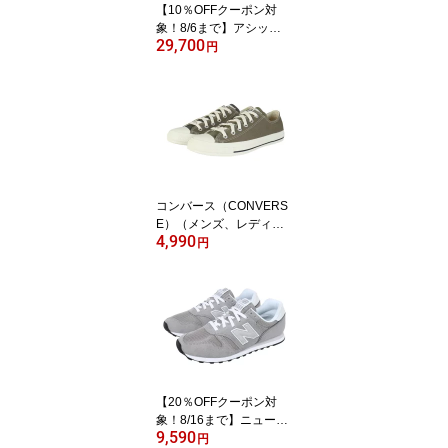
【10％OFFクーポン対
象！8/6まで】アシック
29,700
ス（ASICS）（メンズ、
円
レディース）ランニング
シューズ マラソン トレ
ーニングシューズ メタス
ピード スカイ トウキョ
ウ ライトブルー 1013A1
62.400 スポーツ シュー
ズ
コンバース（CONVERS
E）（メンズ、レディー
4,990
ス）スニーカー キャンパ
円
スシューズ オールスター
トーンパネル OX OLV オ
リーブ 31315851 カジュ
アルシューズ
【20％OFFクーポン対
象！8/16まで】ニューバ
9,590
ランス（new balance）
円