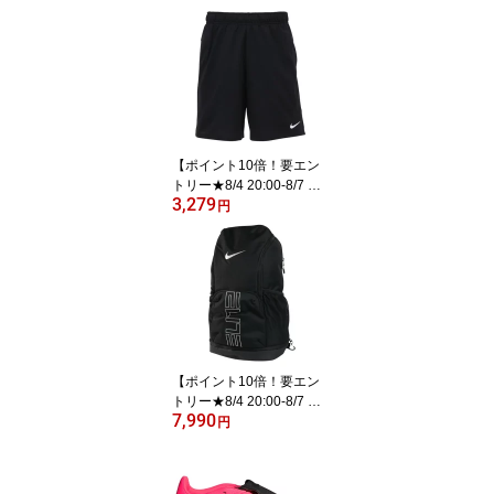
（メンズ、レディース）
スニーカー 373 ML373 K
G2 D スポーツシューズ
靴
【ポイント10倍！要エン
トリー★8/4 20:00-8/7 2
3,279
3:59まで】ナイキ（NIK
円
E）（メンズ）ドライフ
ィット FLEX 7インチ シ
ョートパンツ IF2178-01
0
【ポイント10倍！要エン
トリー★8/4 20:00-8/7 2
7,990
3:59まで】ナイキ（NIK
円
E）（メンズ）ヴァシテ
ィ エリート バックパッ
ク 32L VARSITY ELITE