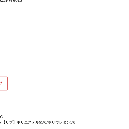
5FW0015
G
% 【リブ】ポリエステル95%/ポリウレタン5%
す。