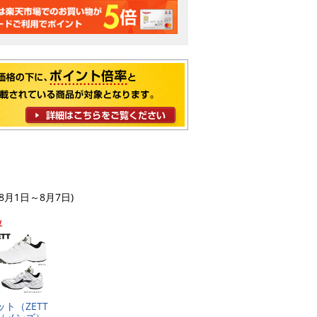
8月1日～8月7日)
位
​ト​（​Z​E​T​T​