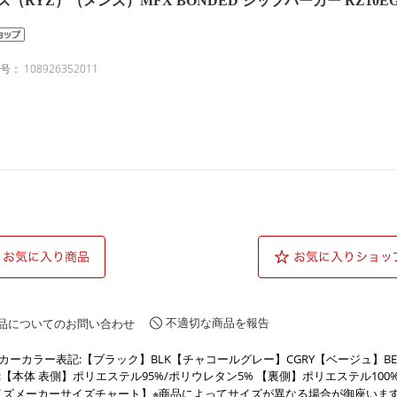
ズ（RYZ）（メンズ）MFX BONDED ジップパーカー RZ10EG2
番号：
108926352011
不適切な商品を報告
品についてのお問い合わせ
カーカラー表記:【ブラック】BLK【チャコールグレー】CGRY【ベージュ】BE
:【本体 表側】ポリエステル95%/ポリウレタン5% 【裏側】ポリエステル100
イズメーカーサイズチャート】※商品によってサイズが異なる場合が御座いま