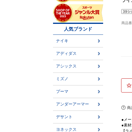
ライ
商品
商
●メー
●素材
【ラ