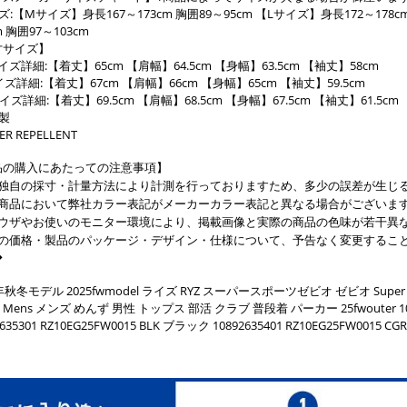
ズ:【Mサイズ】身長167～173cm 胸囲89～95cm 【Lサイズ】身長172～178c
m 胸囲97～103cm
寸サイズ】
イズ詳細:【着丈】65cm 【肩幅】64.5cm 【身幅】63.5cm 【袖丈】58cm
イズ詳細:【着丈】67cm 【肩幅】66cm 【身幅】65cm 【袖丈】59.5cm
サイズ詳細:【着丈】69.5cm 【肩幅】68.5cm 【身幅】67.5cm 【袖丈】61.5cm
製
ER REPELLENT
品の購入にあたっての注意事項】
社独自の採寸・計量方法により計測を行っておりますため、多少の誤差が生じ
部商品において弊社カラー表記がメーカーカラー表記と異なる場合がございま
ラウザやお使いのモニター環境により、掲載画像と実際の商品の色味が若干異
載の価格・製品のパッケージ・デザイン・仕様について、予告なく変更するこ
◆
5年秋冬モデル 2025fwmodel ライズ RYZ スーパースポーツゼビオ ゼビオ Super
s Mens メンズ めんず 男性 トップス 部活 クラブ 普段着 パーカー 25fwouter 1089
2635301 RZ10EG25FW0015 BLK ブラック 10892635401 RZ10EG25FW001