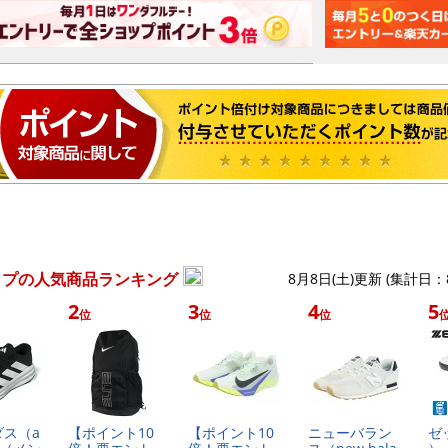
ップの人気商品ランキング
8月8日(土)更新 (集計日：
2
3
4
5
位
位
位
​ス​（​a​
【​ポ​イ​ン​ト​1​0​
【​ポ​イ​ン​ト​1​0​
ニ​ュ​ー​バ​ラ​ン​
ゼ​ッ