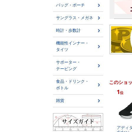
このショ
1
位
ア​デ​ィ​ダ