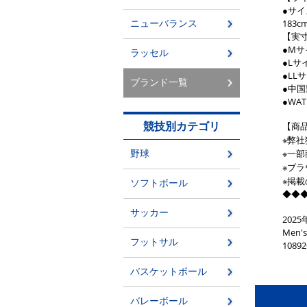
●サイ
183c
【実
●Mサ
●Lサ
●LL
●中国
●WAT
【商
※弊
※一
※ブ
※掲
◆◆
202
Men'
1089