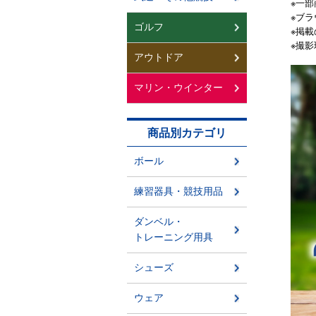
※一
※ブ
※掲
※撮