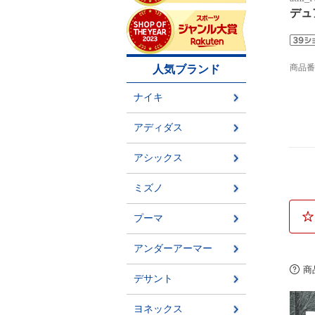
デュ
商品
商