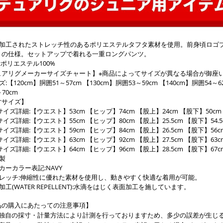
水加工されたストレッチ性のあるポリエステルタフタ素材を使用。前身頃ロゴ
きの仕様。セットアップで着れる一重ロングパンツ。
:ポリエステル100%
ュアリグメーカーサイズチャート】※商品によってサイズが異なる場合が御座
ズ:【120cm】胴囲51～57cm 【130cm】胴囲53～59cm 【140cm】胴囲54～6
70cm
寸サイズ】
0サイズ詳細:【ウエスト】53cm 【ヒップ】74cm 【股上】24cm 【股下】50cm 
0サイズ詳細:【ウエスト】55cm 【ヒップ】80cm 【股上】25.5cm 【股下】54.5
0サイズ詳細:【ウエスト】59cm 【ヒップ】84cm 【股上】26.5cm 【股下】56c
0サイズ詳細:【ウエスト】63cm 【ヒップ】92cm 【股上】27.5cm 【股下】63c
0サイズ詳細:【ウエスト】64cm 【ヒップ】96cm 【股上】28.5cm 【股下】67cm
製
カーカラー表記:NAVY
トレッチ:伸縮性に優れた素材を使用し、動きやすく快適な着用が可能。
加工(WATER REPELLENT):水滴をはじく表面加工を施しています。
品の購入にあたっての注意事項】
社独自の採寸・計量方法により計測を行っておりますため、多少の誤差が生じ