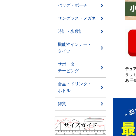
デュア
サッカ
あ 子供