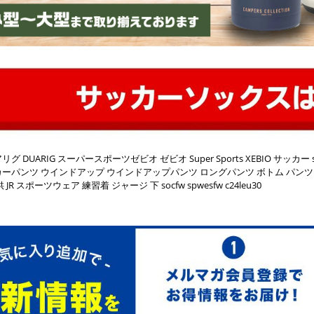
リグ DUARIG スーパースポーツゼビオ ゼビオ Super Sports XEBIO サッカ
ーパンツ ウインドアップ ウインドアップパンツ ロングパンツ ボトム パンツ ト
 JR スポーツウェア 練習着 ジャージ 下 socfw spwesfw c24leu30