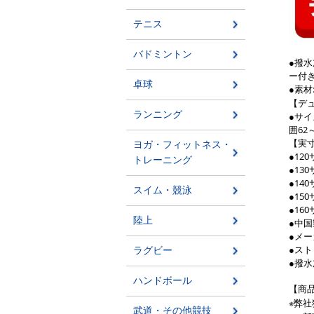
●撥
ー付
●素材
【デ
●サイ
囲62～
【実
●12
●13
●14
●15
●16
●中国
●メー
●ス
●撥水
【商
※弊