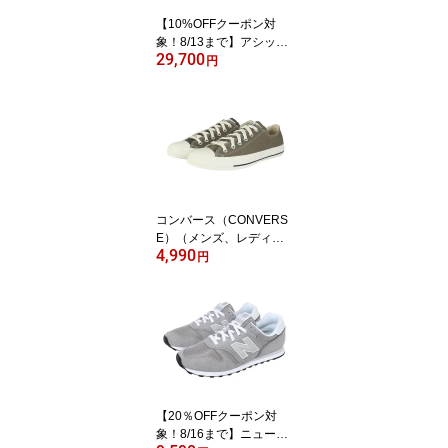
【10%OFFクーポン対
象！8/13まで】アシック
29,700
ス（ASICS）（メンズ、
円
レディース）ランニング
シューズ マラソン トレ
ーニングシューズ メタス
ピード スカイ トウキョ
ウ ライトブルー 1013A1
62.400 スポーツ シュー
ズ
コンバース（CONVERS
E）（メンズ、レディー
4,990
ス）スニーカー キャンパ
円
スシューズ オールスター
トーンパネル OX OLV オ
リーブ 31315851 カジュ
アルシューズ
【20％OFFクーポン対
象！8/16まで】ニューバ