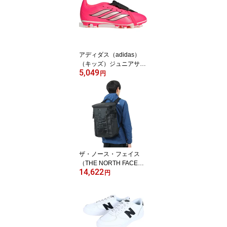
アディダス（adidas）
（キッズ）ジュニアサッ
5,049
カースパイク 天然芝・
円
土・人工芝用 プレデター
CLUB フォールディング
シュータン FG/MG OTG7
0-KJ6746
ザ・ノース・フェイス
（THE NORTH FACE）
14,622
（メンズ、レディース）
円
リュック デイパック BC
ヒューズボックス 2 30L
NM82255 K 撥水 PC収納