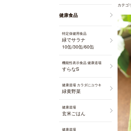
カテゴ
健康食品
特定保健用食品
緑でサラナ
10缶/30缶/60缶
機能性表示食品 健康道場
すらなS
健康道場 カラダにユウキ
緑黄野菜
健康道場
玄米ごはん
健康道場