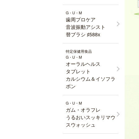
G・U・M
歯周プロケア
音波振動アシスト
替ブラシ ♯588x
特定保健用食品
G・U・M
オーラルヘルス
タブレット
カルシウム＆イソフラ
ボン
G・U・M
ガム・オラフレ
うるおいスッキリマウ
スウォッシュ