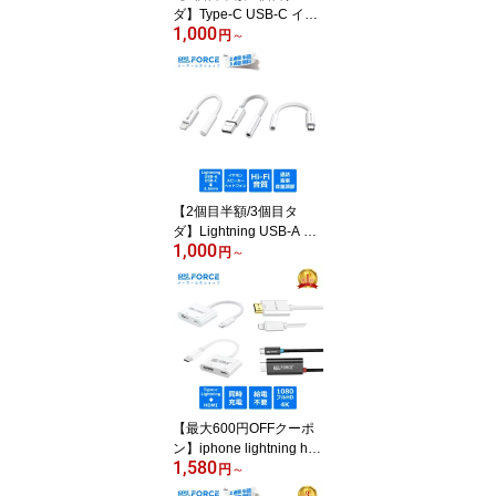
ダ】Type-C USB-C イヤ
1,000
ホン変換 変換アダプタラ
円
～
イトニング Lightning 3.5
mm PD30W PD60W 急
速充電 データ転送 通話
音楽 Hi-Fi 音量調節 タイ
プC iPhone12/13/1415/1
6シリーズ iPad Pro Mac
Book am8262 送料無料
【2個目半額/3個目タ
ダ】Lightning USB-A US
1,000
B-C 3.5mm 変換アダプタ
円
～
ライトニング 3.5mm iPh
one Type-C usb lightning
イヤホン変換アダプタ イ
ヤホンジャック ヘッドフ
ォンジャック HIFI音質 通
話/音楽 音量調節対応 am
8261 送料無料
【最大600円OFFクーポ
ン】iphone lightning hd
1,580
mi 変換アタブター USB-
円
～
C ライトニング HDMI変