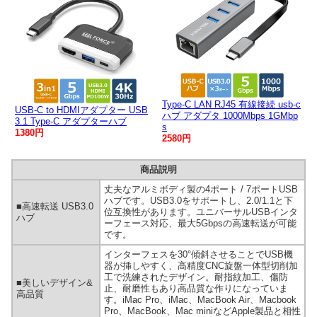
Type-C LAN RJ45 有線接続 usb-c
USB-C to HDMIアダプター USB
ハブ アダプタ 1000Mbps 1GMbp
3.1 Type-C アダプターハブ
s
1380円
2580円
商品説明
丈夫なアルミボディ製の4ポート / 7ポートUSB
ハブです。USB3.0をサポートし、2.0/1.1と下
■高速転送 USB3.0
位互換性があります。ユニバーサルUSBインタ
ハブ
ーフェース対応、最大5Gbpsの高速転送が可能
です。
インターフェスを30°傾斜させることでUSB機
器が挿しやすく、高精度CNC旋盤一体型切削加
工で洗練されたデザイン。耐指紋加工、傷防
■美しいデザイン&
止、耐磨性もあり高品質な作りになっていま
高品質
す。iMac Pro、iMac、MacBook Air、Macbook
Pro、MacBook、Mac miniなどApple製品と相性