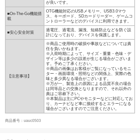
が良いです。
OTG機能対応のUSBメモリー、USB3.0マウ
■On-The-Go機能搭
ス、キーボード、SDカードリーダー、ゲームコ
載
ントローラーなどのデバイスに利用できます。
過電圧、過電流、漏洩、短絡防止などを防ぐ設
■安心安全対策
計になっており、デバイスを保護します。
※商品ご使用時の破損や事故などについては責
任を負いかねます。
※入荷時期によって、サイズ・重量・色味・デ
ザイン等は多少の誤差が生じる場合がございま
す。予めご了承ください。
※商品の画像はお客様がご覧になっているモニ
ター・画面環境・照明などの関係上、実際の色
【注意事項】
味と多少異なる場合がございます。
※万が一、製造上の原因による品質不良の場合
は同等品との交換となりますので、それ以外の
責はご容赦下さい。
※本製品は主にPCやモニターなどに対応してお
り、カーナビなど車に接続するとエラーになる
場合がございますのでご注意ください。
商品番号：uauc0503