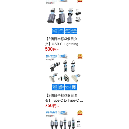
換ケーブル 音声同期出力
ゲーム遅延なし 充電ポー
ト付き 設定不要 簡単接
続 【IOS12~18対応】 iP
hone14/13/15/16//17/iPa
d対応 テレビに映す 108
0P am8266d 送料無料
【2個目半額/3個目タ
ダ】USB-C Lightning Mi
500
cro USB マグネット式 変
円
～
換アダプタ 磁気吸着 磁
性アダプター 磁石 PD充
電 100W 480Mbps デー
タ転送 軽量 小型 usb-c m
icrousb lightning タイプ
Cからライトニング変換
コネクタ 急速充電 tz676
8 送料無料
【2個目半額/3個目タ
ダ】Type-C to Type-C マ
750
グネット式 24ピン 変換
円
～
アダプタ ストレート L字
U字 240W 8K60Hz USB
3.2 GEN2 40Gbps typec
ハブ typec USB-C マグネ