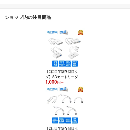
ショップ内の注目商品
【2個目半額/3個目タ
ダ】SDカードリーダー S
1,000
D microSD USB-C USB-
円
～
A Ligntning タイプc PD
充電 ファイル 写真 ビデ
オ データ 双方向 高速転
送 2in1/3in1/4in1/5in1 iP
hone16/15/14/13/12/11
PC Android Macbook iM
ac Google Pixel am8265
送料無料
【2個目半額/3個目タ