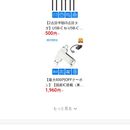
ット 充電 データ転送 変
換アダプタ usbc iPhone
15/16/17シリーズ対応 送
料無料
【2点目半額/3点目タ
ダ】USB-C to USB-C 変
500
換用ケーブル USB-C to li
円
～
ghtning変換ケーブル マ
グネット吸着 PD100w 2
7W PDケーブル 仕様対
応 480Mbpsデータ転送
軽量小型 タイプCからラ
イトニング変換コネクタ
急速充電 磁石 磁気 防塵
着脱式 f67 f68 送料無料
【最大600円OFFクーポ
ン】【国産IC搭載（東芝
1,960
9T25）】USBメモリ 2in
円
～
1 USB3.0 USB-C lightnin
gアダプタ セット iphone
32GB/64GB/128GB/256
もっと見る
GB Windows アンドロイ
ド 容量不足 外付けメモ
リ 360°回転 データ転送
バックアップ 送料無料