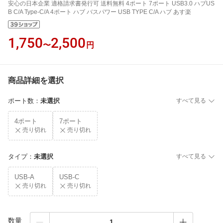
安心の日本企業 適格請求書発行可 送料無料 4ポート 7ポート USB3.0 ハブUS
B C/A Type-C/A 4ポート ハブ バスパワー USB TYPE C/A ハブ あす楽
1,750
2,500
〜
円
商品詳細を選択
ポート数
：
未選択
すべて見る
4ポート
7ポート
売り切れ
売り切れ
タイプ
：
未選択
すべて見る
USB-A
USB-C
売り切れ
売り切れ
数量