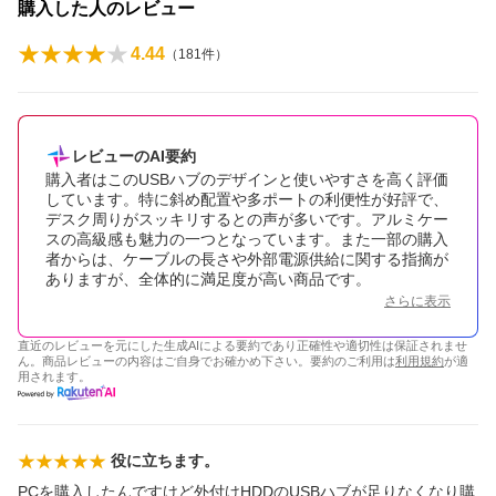
購入した人のレビュー
4.44
（
181
件）
レビューのAI要約
購入者はこのUSBハブのデザインと使いやすさを高く評価
しています。特に斜め配置や多ポートの利便性が好評で、
デスク周りがスッキリするとの声が多いです。アルミケー
スの高級感も魅力の一つとなっています。また一部の購入
者からは、ケーブルの長さや外部電源供給に関する指摘が
ありますが、全体的に満足度が高い商品です。
さらに表示
直近のレビューを元にした生成AIによる要約であり正確性や適切性は保証されませ
ん。商品レビューの内容はご自身でお確かめ下さい。要約のご利用は
利用規約
が適
用されます。
役に立ちます。
PCを購入したんですけど外付けHDDのUSBハブが足りなくなり購