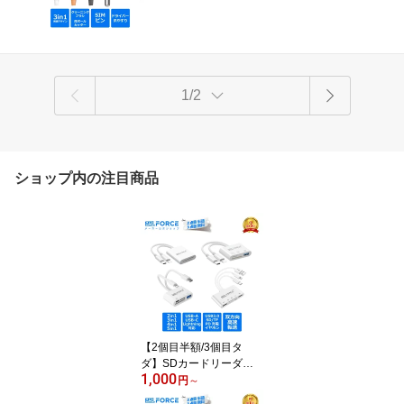
止 爪やすり
1/2
ショップ内の注目商品
【2個目半額/3個目タ
ダ】SDカードリーダー S
1,000
D microSD USB-C USB-
円
～
A Ligntning タイプc PD