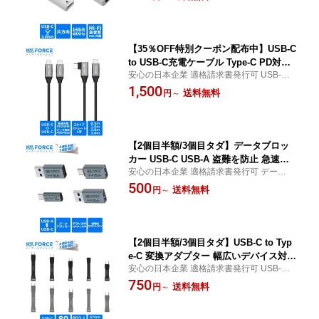
延 ニッケルメッキ端子採用 c3e
【35％OFF特別クーポン配布中】USB-C
to USB-C充電ケーブル Type-C PD対応
安心の日本企業 適格請求書発行可 USB-C t
240W データ転送 USB 2.0 高耐久ナイ
o USB-C充電ケーブル Type-C PD対応 240
1,500
ロン 急速充電 iphone15 iphone16 対応
送料無料
円
～
W データ転送 USB 2.0 高耐久ナイロン 急速
usbc L字タイプ cc240w 送料無料
充電 iphone15 iphone16 対応 usbc L字タイ
プ
【2個目半額/3個目タダ】データブロッ
カー USB-C USB-A 盗難を防止 急速充
安心の日本企業 適格請求書発行可 データブ
電 140W ハッキング拒否 安全な充電 小
ロッカー 盗難を防止 急速充電 140W ハッキ
500
型 軽量 ジュースジャッキング防止 DB
送料無料
円
～
ング拒否 安全な充電 小型 軽量 ジュースジ
適格請求書発行可 送料無料
ャッキング防止 USB-C USB-A
【2個目半額/3個目タダ】USB-C to Typ
e-C 変換アダプター 幅広いデバイス対応
安心の日本企業 適格請求書発行可 USB-C t
高速充電 高解像度映像対応 高速データ
o Type-C 変換アダプター 幅広いデバイス対
750
転送 長さ選択可能 効率電力供給 fpc240
送料無料
円
～
応 高速充電 高速データ転送 長さ選択可能
適格請求書発行可 送料無料
効率電力供給 fpc240 適格請求書発行可 送
料無料