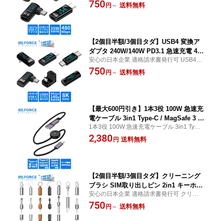
付き USB-C Lightning 変換アダプタ 35W P
750
送 相互変換 コネクタ 電圧 電流 リアル
送料無料
円
～
D急速充電対応 480Mbps 高速データ転送
タイム表示 PDチップ内蔵 iPhone iPad
相互変換 コネクタ 電圧 電流 リアルタイム
対応 mslc 適格請求書発行可 送料無料
表示
【2個目半額/3個目タダ】USB4 変換ア
ダプタ 240W/140W PD3.1 急速充電 40
安心の日本企業 適格請求書発行可 USB4 変
Gbps 超高速データ転送 8K@60Hz 映像
換アダプタ 240W/140W PD3.1 急速充電 40
750
出力 リアルタイム電力表示 デジタルデ
送料無料
円
～
Gbps 超高速データ転送 8K@60Hz 映像出
ィスプレイ 電圧/電流 サイクル表示 E-M
力 リアルタイム電力表示 デジタルディスプ
arker内蔵 L字/U字 変換コネクタ msld
レイ 電圧/電流
適格請求書発行可 送料無料
【最大600円引き】1本3役 100W 急速充
電ケーブル 3in1 Type-C / MagSafe 3 変
1本3役 100W 急速充電ケーブル 3in1 Type-
換アダプタ / A-pple Watch 充電器 PD
C / MagSafe 3 変換アダプタ / A-pple Watch
2,380
対応 480Mbps データ転送 スマホ ノー
送料無料
円
充電器 PD対応 480Mbps データ転送 スマホ
トPC Mac-Book i-Pad i-Phone Androi
ノートPC Mac-Book i-Pad i-Phone Android
d 対応 送料無料
対応
【2個目半額/3個目タダ】クリーニング
ブラシ SIM取り出しピン 2in1 キーホル
安心の日本企業 適格請求書発行可 クリーニ
ダー 爪やすり 携帯便利 SIMカード 専用
ングブラシ SIM取り出しピン 2in1 キーホル
750
ピン 紛失防止 SIM-2in1 適格請求書発行
送料無料
円
～
ダー 携帯便利 耐久性 高品質アルミ合金製
可 送料無料
コンパクト設計 SIMカード 専用ピン 紛失防