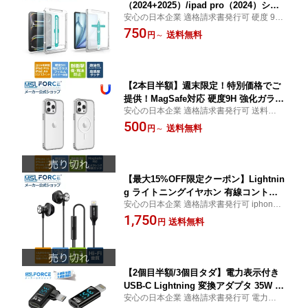
（2024+2025）/ipad pro（2024）シリ
安心の日本企業 適格請求書発行可 硬度 9H
ーズ対応】強化ガラスフィルム 硬度9H
強化 ガラス フィルム スーパークリア ガイ
750
高透過率 自動ホコリ除去 指紋防止 飛散
送料無料
円
～
ド枠 自動ホコリ除去 指紋防止 日本旭硝子
防止 気泡ゼロ 貼り付け簡単 全面保護
採用 ipad air pro 11インチ 13インチ
ガイド枠付き 日本旭硝子採用 11インチ
13インチ ipdf
【2本目半額】週末限定！特別価格でご
提供！MagSafe対応 硬度9H 強化ガラス
安心の日本企業 適格請求書発行可 送料無料
TPU ハイブリッドケース クリア 保護ケ
iPhone15 iPhone16 スマホケース 透明 ク
500
ース 耐衝撃 黄ばみ防止 マグセーフ ワ
送料無料
円
～
リア MagSafe ハイブリッド アイフォンケ
イヤレス充電 磁力 透明 アイフォン ス
ース TPU ハード 指紋防止 耐衝撃性 透明度
マホカバー 保護エッジ 傷防止【iPhone
変色防止
15/16対応】 iphone15 送料無料
【最大15%OFF限定クーポン】Lightnin
g ライトニングイヤホン 有線コントロ
安心の日本企業 適格請求書発行可 iphone1
ール マイク付き HiFi 有線イヤホン 音量
4/13/12/11/xs lightning ライトニングイヤホ
1,750
調節機能付き イヤホン ノイズキャンセ
送料無料
円
ン 有線コントロール 音量調節機能付き イ
リング ヘッドホン ipad ipod iphone14/
ヤホン ノイズキャンセリング ヘッドホン
13/12/11/xs に対応 me590 送料無料
有線イヤホン
【2個目半額/3個目タダ】電力表示付き
USB-C Lightning 変換アダプタ 35W P
安心の日本企業 適格請求書発行可 電力表示
D急速充電対応 480Mbps 高速データ転