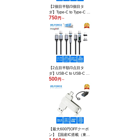
8 送料無料
【2個目半額/3個目タ
ダ】Type-C to Type-C マ
750
グネット式 24ピン 変換
円
～
アダプタ ストレート L字
U字 240W 8K60Hz USB
3.2 GEN2 40Gbps typec
ハブ typec USB-C マグネ
ット 充電 データ転送 変
換アダプタ usbc iPhone
15/16/17シリーズ対応 送
料無料
【2点目半額/3点目タ
ダ】USB-C to USB-C 変
500
換用ケーブル USB-C to li
円
～
ghtning変換ケーブル マ
グネット吸着 PD100w 2
7W PDケーブル 仕様対
応 480Mbpsデータ転送
軽量小型 タイプCからラ
イトニング変換コネクタ
急速充電 磁石 磁気 防塵
着脱式 f67 f68 送料無料
【最大600円OFFクーポ
ン】【国産IC搭載（東芝