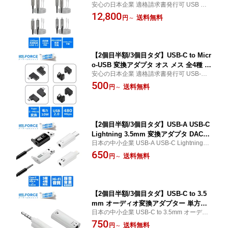
安心の日本企業 適格請求書発行可 USB 3.2
W 急速充電 PD対応 10Gbps 高速データ
光ファイバーケーブル USB-A/USB-C ケー
12,800
転送 8K 映像出力 長距離対応 アクティ
送料無料
円
～
ブル 100W 急速充電 PD対応 10Gbps 高速
ブ光ケーブル PS5 /ノートPC / 外付けH
データ転送 8K 映像出力 長距離対応 アクテ
DD 対応 5m/10m/15m/20m/30m/50m/1
ィブ光ケーブル
00m 1 AOC-AM 適格請求書発行可 送料
無料
【2個目半額/3個目タダ】USB-C to Micr
o-USB 変換アダプタ オス メス 全4種 M
安心の日本企業 適格請求書発行可 USB-C t
icroUSB 480Mbps PD 10W(5V2A) 高速
o Micro-USB 変換アダプタ オス メス 全4種
500
充電 USB2.0 U字 L字 BC 適格請求書発
送料無料
円
～
MicroUSB 480Mbps PD 10W(5V2A) 高速充
行可 送料無料
電
【2個目半額/3個目タダ】USB-A USB-C
Lightning 3.5mm 変換アダプタ DAC搭
日本の中小企業 USB-A USB-C Lightning 3.
載 24bit/96kHz ハイレゾ対応 3極・4極
5mm 変換アダプタ DAC搭載 24bit/96kHz
650
イヤホン対応 TRRS（CTIA）対応 リモ
送料無料
円
～
ハイレゾ対応 3極・4極イヤホン対応 TRRS
コン・マイク対応 デスクトップPC・ノ
（CTIA）対応 リモコン・ デスクトップP
ートPC・ゲーム機対応 適格請求書発行
C・ノートPC機対応
可 送料無料
【2個目半額/3個目タダ】USB-C to 3.5
mm オーディオ変換アダプター 単方向
日本の中小企業 USB-C to 3.5mm オーディ
16bit/48KHz 低遅延 ニッケルメッキ端
オ変換アダプター 単方向 16bit/48KHz 低遅
750
子採用 c3e 適格請求書発行可 送料無料
送料無料
円
～