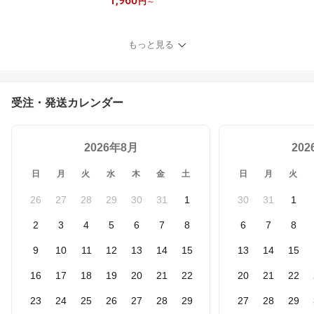
1,960
9T25）】USBメモリ 2in
円
～
1 USB3.0 USB-C lightnin
gアダプタ セット iphone
32GB/64GB/128GB/256
もっと見る
GB Windows アンドロイ
ド 容量不足 外付けメモ
リ 360°回転 データ転送
バックアップ 送料無料
受注・発送カレンダー
2026年8月
20
日
月
火
水
木
金
土
日
月
火
26
27
28
29
30
31
1
30
31
1
2
3
4
5
6
7
8
6
7
8
9
10
11
12
13
14
15
13
14
15
16
17
18
19
20
21
22
20
21
22
23
24
25
26
27
28
29
27
28
29