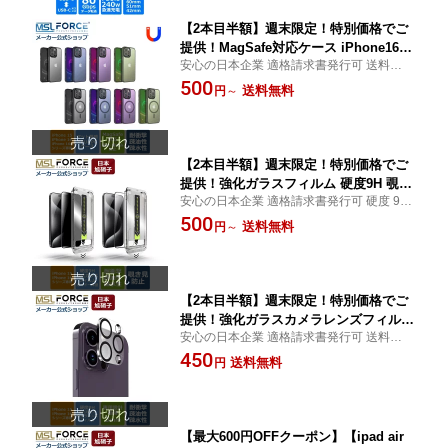
【2本目半額】週末限定！特別価格でご
提供！MagSafe対応ケース iPhone16ケ
安心の日本企業 適格請求書発行可 送料無料
ース iPhone16Pro ケース iPhone ケー
アイフォン 16/15/背面サラサラ触りワイヤ
500
ス iPhone16 pro ケース/iPhone15 ケー
送料無料
円
～
レス充電対応 半透明ケース 傷つけ防止 指
ス/iPhone15Pro MaxケースMagSafe対
紋防止 耐衝撃 ベーシック ストラップホー
応 半透明 衝撃吸収 マット感 薄型 レン
ル付き
ズ全面保護 ip15c2 送料無料
【2本目半額】週末限定！特別価格でご
提供！強化ガラスフィルム 硬度9H 覗き
安心の日本企業 適格請求書発行可 硬度 9H
見防止 高透過率 自動ホコリ除去 指紋防
強化 ガラス フィルム スーパークリア 覗き
500
止 飛散防止 気泡ゼロ 貼り付け簡単 全
送料無料
円
～
見防止 ガイド枠 自動ホコリ除去 指紋防止
面保護 ガイド枠付き 日本旭硝子採用 ip
日本旭硝子採用 iphone15 iphone16 pro plu
hone15 iphone16 pro plus pro max 対
s pro max
応 ip15f 送料無料
【2本目半額】週末限定！特別価格でご
提供！強化ガラスカメラレンズフィルム
安心の日本企業 適格請求書発行可 送料無料
iPhone 15 iPhone 16 対応 日本旭硝子
カメラレンズフィルム 強化ガラス iPhone 1
450
硬度9H レンズフィルム カメラ保護フィ
送料無料
円
5/16 対応 日本旭硝子 硬度9H レンズ保護 高
ルム 高透過率 気泡ゼロ 防爆裂 飛散防
透過率 気泡ゼロ 防爆裂 飛散防止 耐衝撃 指
止 耐衝撃 指紋防止【iphone15/16シリ
紋防止
ーズ対応】 ip15kf 送料無料
【最大600円OFFクーポン】【ipad air