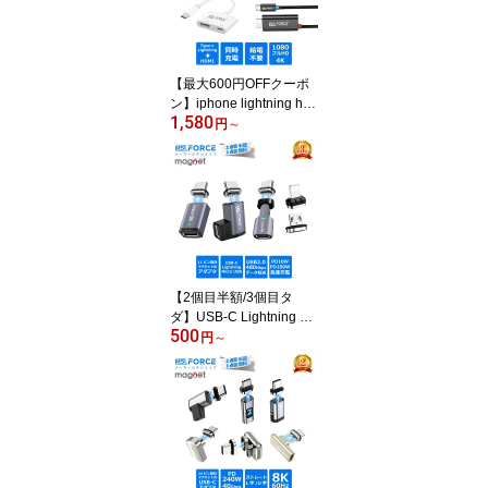
ォンジャック HIFI音質 通
話/音楽 音量調節対応 am
8261 送料無料
【最大600円OFFクーポ
ン】iphone lightning hd
1,580
mi 変換アタブター USB-
円
～
C ライトニング HDMI変
換ケーブル 音声同期出力
ゲーム遅延なし 充電ポー
ト付き 設定不要 簡単接
続 【IOS12~18対応】 iP
hone14/13/15/16//17/iPa
d対応 テレビに映す 108
0P am8266d 送料無料
【2個目半額/3個目タ
ダ】USB-C Lightning Mi
500
cro USB マグネット式 変
円
～
換アダプタ 磁気吸着 磁
性アダプター 磁石 PD充
電 100W 480Mbps デー
タ転送 軽量 小型 usb-c m
icrousb lightning タイプ
Cからライトニング変換
コネクタ 急速充電 tz676