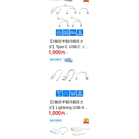
充電 ファイル 写真 ビデ
オ データ 双方向 高速転
送 2in1/3in1/4in1/5in1 iP
hone16/15/14/13/12/11
PC Android Macbook iM
ac Google Pixel am8265
送料無料
【2個目半額/3個目タ
ダ】Type-C USB-C イヤ
1,000
ホン変換 変換アダプタラ
円
～
イトニング Lightning 3.5
mm PD30W PD60W 急
速充電 データ転送 通話
音楽 Hi-Fi 音量調節 タイ
プC iPhone12/13/1415/1
6シリーズ iPad Pro Mac
Book am8262 送料無料
【2個目半額/3個目タ
ダ】Lightning USB-A US
1,000
B-C 3.5mm 変換アダプタ
円
～
ライトニング 3.5mm iPh
one Type-C usb lightning
イヤホン変換アダプタ イ
ヤホンジャック ヘッドフ