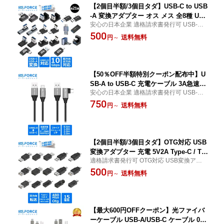
【2個目半額/3個目タダ】USB-C to USB
-A 変換アダプター オス メス 全8種 USB
安心の日本企業 適格請求書発行可 USB-A to
-A Type-c 多用途 10Gbps高速伝送 USB
USB-C 変換アダプター USB-A Type-c 多用
500
3.1 AC 適格請求書発行可 送料無料
送料無料
円
～
途 10Gbps高速伝送 USB3.1
【50％OFF半額特別クーポン配布中】U
SB-A to USB-C 充電ケーブル 3A急速充
安心の日本企業 適格請求書発行可 USB-2.0
電 Quick Charge 3.0 データ転送 ナイロ
to USB-C 充電ケーブル 3A急速充電 Quick
750
ン編み iphone16 iphone17 対応 L字タ
送料無料
円
～
Charge 3.0 データ転送 ナイロン編み iphon
イプ Type C usba to usbc ac-3a 送料無
e16 iphone17 対応 L字タイプ Type C usba
料
to usbc
【2個目半額/3個目タダ】OTG対応 USB
変換アダプター 充電 5V2A Type-C / Ty
適格請求書発行可 OTG対応 USB変換アダプ
pe-A / Micro USB / Mini USB 互換 高速
ター 充電 5V2A Type-C / Type-A / Micro US
500
データ転送 双方向通信 スマホ タブレッ
送料無料
円
～
B / Mini USB 互換 高速データ転送 双方向通
ト PC対応 amc 適格請求書発行可 送料
信 スマホ タブレット PC対応
無料
【最大600円OFFクーポン】光ファイバ
ーケーブル USB-A/USB-C ケーブル 00