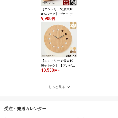
【エントリーで最大10
0%バック】 ブナコ ティ
9,900
ッシュケース スウィング
円
スリム BUNACO SWING
Slim IB-T2391 IB-T2392 I
B-T2396 IB-T2397 ティ
ッシュボックス 木製
【エントリーで最大10
0%バック】 【プレゼン
13,530
ト付】 置時計・掛け時計
円
～
コサイン cosine 掛け時
計 カラー 名入れ(モノグ
ラム)オーダー CW-01CM
もっと見る
-MG CW-01CN-MG CW-
01CW-MG CW-01CT-MG
名入れ時計 木製 スイー
プタイプ 新築祝い 出産
受注・発送カレンダー
祝い 開業祝い 送料無料