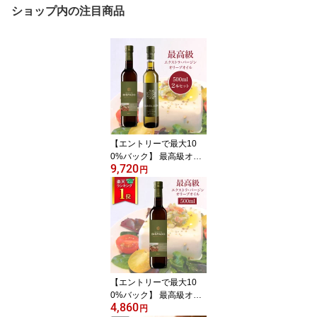
ショップ内の注目商品
【エントリーで最大10
0%バック】 最高級オリ
9,720
ーブオイル キンタ・ド・
円
ビスパード・リザーブ(Q
uinta do Bispado Reserv
a)＆キンタ・ド・コア(Q
uinta do Coa) 各500ml 2
本セット
【エントリーで最大10
0%バック】 最高級オリ
4,860
ーブオイル キンタ・ド・
円