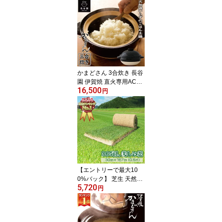
ビスパード・リザーブ Q
uinta do Bispado Reserv
a 500ml エキストラバー
ジンオイル
かまどさん 3合炊き 長谷
園 伊賀焼 直火専用ACT-0
16,500
1 送料無料 ご飯鍋 炊飯器
円
三合炊き 土鍋 ご飯 炊飯
専用
【エントリーで最大10
0%バック】 芝生 天然芝
5,720
三種混合ロール巻芝 送料
円
無料 (芝生 通販)