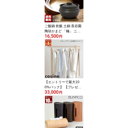
ご飯鍋 炊飯 土鍋 長谷園
陶珍かまど 「極」 ニ合
16,500
炊き 電子レンジ専用 AN
円
C-80 送料無料
【エントリーで最大10
0%バック】 【プレゼン
33,000
ト付】 コサイン cosine
円
ドレスラック メープル D
R-270M おしゃれ スリム
ルンバ対応 木製 旭川家
具 送料無料