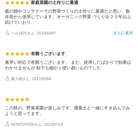
家庭菜園の土作りに最適
庭の畑やコンテナーでの野菜づくりの土作りに最適だと思い、数
年前から使用しています。オーガニック野菜 づくりを２０年以上
続けていお
り
さらに表示
ベル1825
さん
2019/10/07
有難うございます
素早い対応で有難うございます。 まだ、使用したばかりで効果は
わかりませんが 粒子も細かく使い易いものでした
購入者
さん
2017/02/04
この秋の、野菜菜園が楽しみです。腐葉土と一緒にすき込んでみ
ようと思ってます。
5678TOYOTA
さん
2013/07/14