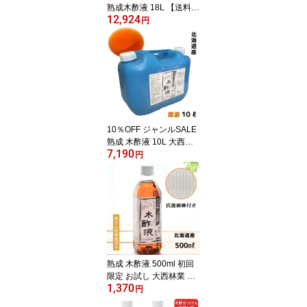
熟成木酢液 18L 【送料無
12,924
料】※同梱不可※ 北海道
円
産 大西林業 発がん性物
質検査済 原液100% ガ
ーデニングや野良猫の忌
避にも使えます! 入浴用
なら1年分!ポリ缶でさら
にお得。入浴 国産 上質
温泉 モクサクエキ 木酢
園芸用
10％OFF ジャンルSALE
熟成 木酢液 10L 大西林
7,190
業 北海道産 お風呂での
円
入浴に最適！/炭のエキス
でしっとりポカポカ♪温
泉気分でリラックス入浴
に、ガーデニング・家庭
菜園にも大活躍！10リッ
トル もくす
熟成 木酢液 500ml 初回
限定 お試し 大西林業 北
1,370
海道白老産 原液 発がん
円
性検査済み 送料無料