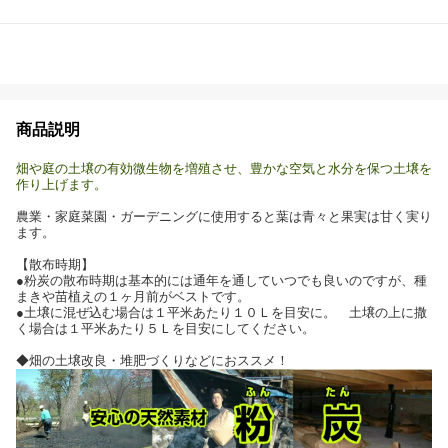
商品説明
畑や庭の土壌の有効微生物を増殖させ、豊かな空気と水分を保つ土壌を
作り上げます。
農業・家庭菜園・ガーデニングに使用すると葉は青々と果実は甘く実り
ます。
【散布時期】
●粉炭の散布時期は基本的には通年を通していつでも良いのですが、種
まきや苗植えの１ヶ月前がベストです。
●土壌に混ぜ込む場合は１平米あたり１０Ｌを目安に。 土壌の上に撒
く場合は１平米あたり５Ｌを目安にしてください。
◆畑の土壌改良・堆肥づくりなどにおススメ！