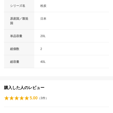
シリーズ名
粉炭
原産国／製造
日本
国
単品容量
20L
総個数
2
総容量
40L
購入した人のレビュー
5.00
（
3
件）