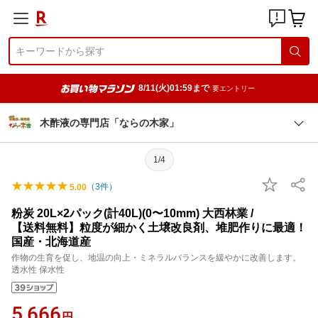
8/11(火)01:59まで
要エントリー
木酢液の専門店「ならの木家」
1/4
（
3
件）
5.00
粉炭 20L×2パック(計40L)(0〜10mm) 大西林業 /
【送料無料】粒度が細かく土壌改良剤、堆肥作りに最適！
国産・北海道産
作物の生育を促し、地温の向上・ミネラルバランスを緩やかに改善します。
透水性 保水性
5,666
円