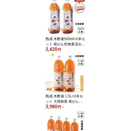
【同梱不可】 窯元直売
クリア もくさくえき 最
強配送 最強翌日配送
熟成 木酢液500ml×2本セ
ット 発がん性検査済み！
2,420
入浴・お風呂に最適！風
円
呂用 木酢液 窯元直売の
原液100％のもくさくえ
き/上質/蜂除け ボカシや
堆肥づくりにも もくさく
えき 大西林業 最強配送
最強翌日配送（楽天倉庫
発送）
熟成 木酢液 1.5L×2本セ
ット 大西林業 発がん性
3,980
検査済み 送料無料 北海
円
～
道産 原液 100% 窯元直
売 入浴用におすすめ 炭
のエキスで温泉気分 ぽか
ぽか リラックス 木酢液