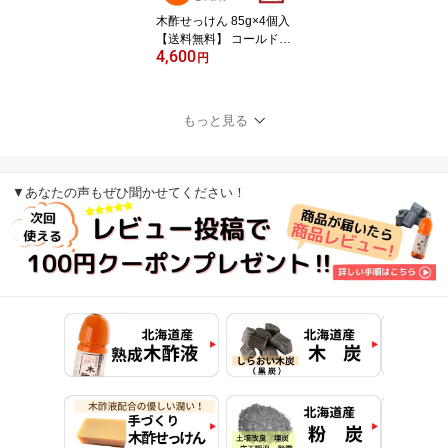
木酢せっけん 85g×4個入
【送料無料】 コールドプ
4,600
ロセス 無添加 石鹸 手作
円
り石けん 純せっけん 北
海道産の木酢液と、5種
類の植物性オイル配合 パ
もっと見る
ーム油 オリーブ果実油
ヒマシ油 シア脂 手づく
り ヤマト運輸 こねこ便4
20 大西林業/
▼あなたの声もぜひ聞かせてください！