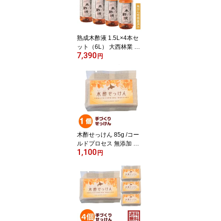
※最強配送 最強翌日配送
（楽天倉庫発送）
熟成木酢液 1.5L×4本セ
ット（6L） 大西林業 発
7,390
がん性検査済み 送料無料
円
まとめ買い 大容量 北海
道産 原液100% 窯元直
売 入浴用におすすめ 炭
のエキスで温泉気分 ぽか
ぽか・リラックス お風呂
に 汗などのニオイに
最強配送 最強翌日配送
（※楽天倉庫発送）
木酢せっけん 85g /コー
ルドプロセス 無添加 石
1,100
鹸 手作り石けん 北海道
円
産の木酢液と、5種類の
植物性オイル配合 大西
林業 パーム油 オリーブ
果実油 ヒマシ油 シア脂
手づくり もくさく石鹸
ソープ/