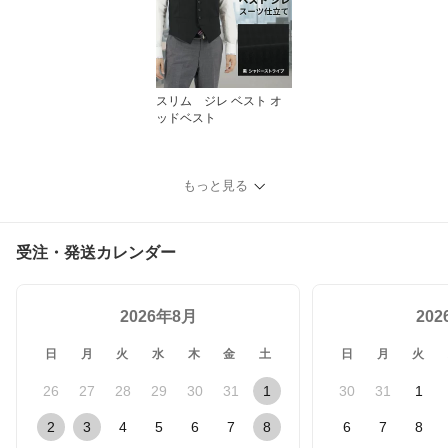
スリム ジレ ベスト オ
ッドベスト
もっと見る
受注・発送カレンダー
2026年8月
20
日
月
火
水
木
金
土
日
月
火
26
27
28
29
30
31
1
30
31
1
2
3
4
5
6
7
8
6
7
8