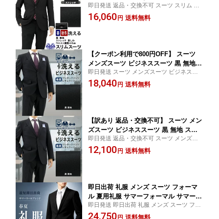
即日発送 返品・交換不可 スーツ スリム ア
ラックスーツ ストレッチ 防シワ 即日出
ジャスター付き メンズ お盆 秋冬先取り 背
16,060
荷 秋冬 春 ノータックパンツ 洗える 家
送料無料
円
広 suit パンツ スラックス ズボン ストレッ
庭洗濯 ウォッシャブル 成人式 結婚式
チ 洗える 防シワ 無地 即日出荷【SIZE】 Y7
披露宴 二次会 パーティー 謝恩会 面接
リクルート 就職 マッチョ 2INC32-10
【クーポン利用で800円OFF】 スーツ
メンズスーツ ビジネススーツ 黒 無地
即日発送 スーツ メンズスーツ ビジネスス
ブラックスーツ ストレッチ 防シワ レギ
ーツ 無地 お盆 背広 suit ストレッチ 洗える
18,040
ュラースーツ 再入荷 即日出荷 秋 春夏
送料無料
円
防シワ 再入荷【SIZE】 A3 A4 A5 A6 A7 AB
サマースーツ クールビズ 洗える 家庭洗
3 AB4 AB5 AB6 AB7 AB8 BB4 BB5 BB6 BB
濯 ウォッシャブル 1I5C31-10
7 BB8
【訳あり 返品・交換不可】 スーツ メン
ズスーツ ビジネススーツ 黒 無地 スト
即日発送 返品・交換不可 スーツ メンズス
レッチ 防シワ レギュラースーツ 再入荷
ーツ ビジネススーツ お盆 背広 suit ストレ
12,100
春夏 秋 ウォッシャブル 1I5C31-10
送料無料
円
ッチ 洗える ゆったり 防シワ 無地 レギュラ
ースーツ 再入荷 春夏 1I5C31-10【SIZE】 A
B7
即日出荷 礼服 メンズ スーツ フォーマ
ル 夏用礼服 サマーフォーマル サマーウ
即日発送 即日出荷 礼服 メンズ スーツ フォ
ール 喪服 ブラックスーツ 濃染 超黒 黒
ーマル 夏用礼服 お盆 背広 suit ストレッチ
24,750
無地 スリム 春夏 クールビズ 盛夏 冠婚
送料無料
円