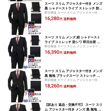
スーツ スリム アジャスター付き メンズ
黒 シャドーストライプ ストレッチ 防シ
即日発送 スーツ スリム アジャスター付き
ワ 即日出荷 秋冬 春 ノータックパンツ
メンズ シャドーストライプ お盆 秋冬先取
16,280
洗える 家庭洗濯 ウォッシャブル機能 成
送料無料
円
り 背広 suit パンツ スラックス ズボン スト
人式 卒業式 入学式 結婚式 披露宴 二次
レッチ 洗える【SIZE】 Y3 Y4 Y5 Y6 Y7 A4
会 謝恩会 面接 リクルート 就職マッチ
A5 A7
ョ 2INC31-20
スーツ スリム メンズ 紺 シャドースト
ライプ ストレッチ 防シワ 即日出荷 秋
即日発送 スーツ スリム メンズ シャドース
冬 春 ノータックパンツ アジャスター付
トライプ ストレッチ お盆 秋冬先取り 背広
16,390
き 洗える 家庭洗濯 ウォッシャブル機能
送料無料
円
suit パンツ スラックス ズボン 洗える 防シ
成人式 結婚式 二次会 卒業式 入学式 謝
ワ 秋冬【SIZE】 Y3 Y4 Y5 Y6 Y7 A5 A6 A7
恩会 面接 リクルート 就職 マッチョ 2IN
AB8
C31-21
スーツ スリム アジャスター付き メンズ
黒 無地 ブラックスーツ ストレッチ 防
即日発送 スーツ スリム アジャスター付き
シワ 即日出荷 秋冬 春 ノータックパン
メンズ 無地 お盆 秋冬先取り 背広 suit パン
18,260
ツ 洗える 家庭洗濯 ウォッシャブル 成
送料無料
円
ツ ズボン【SIZE】 Y3 Y4 Y5 Y6 Y7 A4 A5
人式 結婚式 披露宴 二次会 パーティー
A6 A7 AB4 AB5 AB6 AB7 AB8 BB4 BB5 BB
謝恩会 面接 リクルート 就職 マッチョ 2
6 BB7 BB8
INC32-10
【訳あり 返品・交換不可】 スーツ スリ
ム アジャスター付き メンズ 黒 無地 ブ