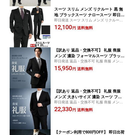
スーツ スリム メンズ リクルート 黒 無
地 ブラックスーツ ナロースーツ 即日出
即日発送 スーツ スリム メンズ リクルート
荷 秋冬 春 ノータックパンツ 洗える 家
無地 お盆 秋冬先取り 背広 suit パンツ スラ
12,100
庭洗濯 パンツウォッシャブル 2RS964-1
送料無料
円
ックス ズボン 洗える ブラックスーツ ナロ
0
ースーツ 即日出荷 秋冬【SIZE】 Y7 AB8
【訳あり 返品・交換不可】 礼服 喪服
メンズ 濃染 フォーマルスーツ ブラック
即日発送 返品・交換不可 礼服 喪服 メンズ
スーツ 冠婚葬祭 サマー 夏 黒無地 ワン
濃染 お盆 スーツ 背広 suit パンツ スラック
15,950
タックパンツ アジャスター付き 1RR961
送料無料
円
ス ズボン ストレッチ ゆったり フォーマル
-10
スーツ ブラックスーツ 冠婚葬祭【SIZE】 A
3
【訳あり 返品・交換不可】 礼服 喪服
メンズ 大きいサイズ 濃染 スーツ フォ
即日発送 返品・交換不可 礼服 喪服 メンズ
ーマル ブラックスーツ 冠婚葬祭 E体 K
大きいサイズ お盆 スーツ 背広 suit ストレ
22,330
体 シングル 男性 E体 K体 アジャスター
送料無料
円
ッチ 濃染 フォーマル ブラックスーツ 冠婚
黒無地 ストレッチ 春夏 秋 サマー 1RE9
葬祭 K体 シングル 男性 黒無地【SIZE】 K6
64-10
【クーポン利用で800円OFF】 即日出荷