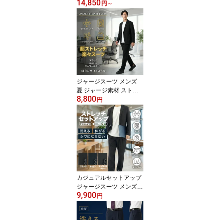
14,850
ーツ メンズ 3ピース スリ
円
～
ム ストレッチ 細身 ジレ
ベスト付き サマースーツ
強撚 薄手 ウォッシャブ
ル 洗える ノータック 防
シワ おしゃれ 春夏 通勤
ビジネススーツ 面接 結
婚式 黒 紺 グレー Y体 A
体 AB体 BB体 R01-3PYG
ジャージスーツ メンズ
S
夏 ジャージ素材 ストレ
8,800
ッチスーツ ジャージース
円
ーツ セットアップ メン
ズ カジュアル 上下セッ
ト パンツ 大きいサイズ
ゆったり 洗える 裾上げ
済み ウエストゴム 超ス
トレッチ 防シワ オフィ
スカジュアル クールビズ
通勤 春夏 ビジネス 2FAK
カジュアルセットアップ
31
ジャージスーツ メンズ
9,900
カジュアル スーツ セッ
円
トアップスーツ 超ストレ
ッチ 楽々スーツ ストレ