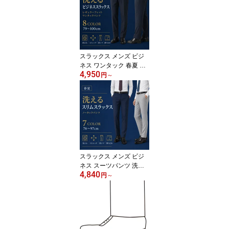
ッ ゆったりフィット 洗
える ウォッシャブル テ
レワーク 裾上げ済み ウ
エストゴム 防シワ ブラ
ック ネイビー グレー 2F
AK33
スラックス メンズ ビジ
ネス ワンタック 春夏 ク
4,950
ールビズ オフィスカジュ
円
～
アル 強撚 ストレッチ ウ
ォッシャブル 洗える リ
ンクルフリー 防シワ レ
ギュラー ジャケパン す
べり止め パンツ ズボン
千鳥格子 ピンチェック
無地 黒 紺 グレー 即日出
荷 R01-SLACKS
スラックス メンズ ビジ
ネス スーツパンツ 洗え
4,840
る ウォッシャブル 家庭
円
～
洗濯 ノータック 美脚ス
リム テーパード 即日出
荷 ストレッチ 防シワ 春
夏 サマー クールビズ オ
フィスカジュアル 通気性