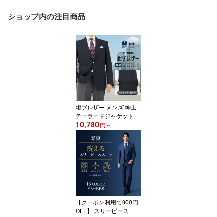
ショップ内の注目商品
紺ブレザー メンズ 紳士
テーラードジャケット 春
10,780
夏 軽量 ストレッチ 防シ
円
～
ワ シングル 2ボタン ネイ
ビー 金ボタン ビジネス
カジュアル クールビズ
ゴルフ 制服 剣道 審判 出
張 トラベル 定番 ベーシ
ック 父の日 プレゼント
ウールライク 1YGC01-1
1
【クーポン利用で800円
OFF】 スリーピース ス