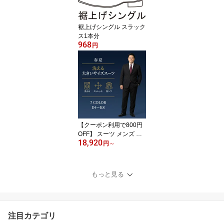
すべり止め付き シャツず
り上り防止 無地 千鳥格
子 ストライプ r01-slm-sl
裾上げシングル スラック
acks
ス1本分
968
円
【クーポン利用で800円
OFF】 スーツ メンズ 大
18,920
きいサイズ E体 K体 キン
円
～
グサイズ 春夏 サマー ビ
ジネススーツ 洗える ウ
ォッシャブル アジャスタ
もっと見る
ー ストレッチ リンクル
フリー 防シワ 背抜き ワ
ンタック 黒 紺 グレー リ
クルート 就活 面接 クー
注目カテゴリ
ルビズ R01-2B2PAJBIG