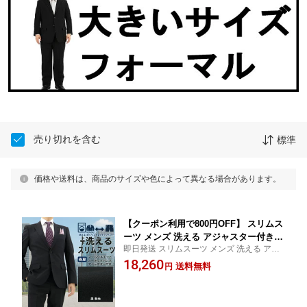
売り切れを含む
標準
価格や送料は、商品のサイズや色によって異なる場合があります。
【クーポン利用で800円OFF】 スリムス
ーツ メンズ 洗える アジャスター付き
即日発送 スリムスーツ メンズ 洗える アジ
ストレッチ 黒 無地 ビジネス ウォッシ
ャスター付き ストレッチ お盆 背広 suit 防
18,260
ャブル リンクルフリー 防シワ ウール調
送料無料
円
シワ【SIZE】 Y3 Y4 Y5 Y6 Y7 A4 A5 A6 A7
秋 春夏 サマースーツ クールビズ ノー
A8 AB4 AB5 AB6 AB7 AB8 BB4 BB5 BB6 B
タック 背抜き 2ボタン 就活 結婚式 マッ
B7 BB8
チョ ボディービル 1INC31-10