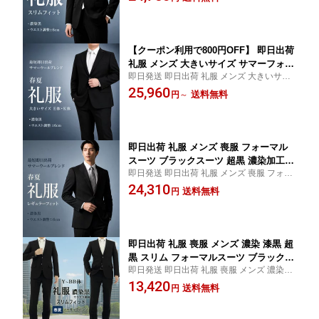
軽量【SIZE】 Y3 Y4 Y5 Y6 Y7 A4 A5 A6 A7
葬祭 通気性 蒸れにくい ノータック ア
A8 AB4 AB5 AB6 AB7 AB8 BB4 BB5 BB6 B
ジャスター付き ウエスト調整±6cm スト
B7 BB8
レッチ 軽量 1GRC01-10
【クーポン利用で800円OFF】 即日出荷
礼服 メンズ 大きいサイズ サマーフォー
即日発送 即日出荷 礼服 メンズ 大きいサイ
マル 夏用礼服 サマーウール 清涼 通気
ズ サマーフォーマル 喪服 お盆 スーツ 背広
25,960
性 蒸れにくい クールビズ 濃染 超黒 喪
送料無料
円
～
suit パンツ スラックス ズボン ストレッチ
服 ブラックスーツ 黒無地 ストレッチ
清涼【SIZE】 E4 E5 E6 E7 E8 K4 K5 K6 K7
アジャスター付 E体 K体 背抜き 春夏 秋
K8
スラックス ワンタック 1RE964-10
即日出荷 礼服 メンズ 喪服 フォーマル
スーツ ブラックスーツ 超黒 濃染加工
即日発送 即日出荷 礼服 メンズ 喪服 フォー
秋 春夏 サマー クールビズ 盛夏 ワンタ
マルスーツ ブラックスーツ formal 男性 お
24,310
ックパンツ アジャスター付き 冠婚葬祭
送料無料
円
盆 背広 suit【SIZE】 A3 A4 A5 A6 A7 A8 A
葬式 通夜 法事 結婚式 即日出荷 黒無地
B3 AB4 AB5 AB6 AB7 AB8 BB4 BB5 BB6 B
シングルスーツ 2つボタン スーツデポ 1
B7 BB8
RR961-10
即日出荷 礼服 喪服 メンズ 濃染 漆黒 超
黒 スリム フォーマルスーツ ブラックス
即日発送 即日出荷 礼服 喪服 メンズ 濃染 漆
ーツ 冠婚葬祭 秋 春夏 サマー 盛夏 フォ
黒 formal 夏用 秋用 20代~ お盆 スーツ 背広
13,420
ーマルブラック 黒無地 ノータックパン
送料無料
円
suit パンツ スラックス ズボン ストレッチ
ツ 1RR962-10
超黒 スリム フォーマルスーツ【SIZE】 A8