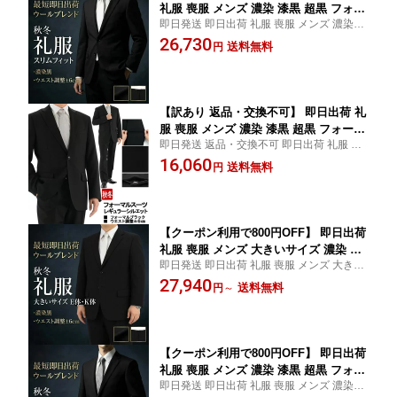
礼服 喪服 メンズ 濃染 漆黒 超黒 フォー
即日発送 即日出荷 礼服 喪服 メンズ 濃染 お
マルスーツ ブラックスーツ 冠婚葬祭 黒
盆 秋冬先取り スーツ 背広 suit パンツ スラ
26,730
無地 テンマンス 通年 秋冬 春 ノータッ
送料無料
円
ックス【SIZE】 Y3 Y4 Y5 Y6 Y7 A4 A5 A6
クパンツ アジャスター付き ウエスト調
A7 AB4 AB5 AB6 AB7 AB8 BB4 BB5 BB6 B
整±6cm スリム 成人式 結婚式 セレモニ
B7 BB8
ー 新成人 2FRC31-10
【訳あり 返品・交換不可】 即日出荷 礼
服 喪服 メンズ 濃染 漆黒 超黒 フォーマ
即日発送 返品・交換不可 即日出荷 礼服 喪
ルスーツ ブラックスーツ 冠婚葬祭 喪服
服 メンズ お盆 秋冬先取り スーツ 背広 suit
16,060
黒無地 テンマンス 通年 秋冬 春 ワンタ
送料無料
円
パンツ スラックス ズボン ゆったり 濃染【S
ックパンツ アジャスター付き 2FRK42-1
IZE】 A3 AB3 AB5 AB6 AB7 AB8 BB5 BB6
0
BB8
【クーポン利用で800円OFF】 即日出荷
礼服 喪服 メンズ 大きいサイズ 濃染 漆
即日発送 即日出荷 礼服 喪服 メンズ 大きい
黒 超黒 スーツ フォーマル ブラックス
サイズ お盆 秋冬先取り スーツ 背広 suit パ
27,940
ーツ 冠婚葬祭 喪服 E体 K体 シングル
送料無料
円
～
ンツ スラックス ズボン ストレッチ ゆった
男性 テンマンス 通年 黒無地 ワンタッ
り【SIZE】 E4 E5 E6 E7 E8 K4 K5 K6 K7 K
クパンツ アジャスター付き 2QE934-10
8
【クーポン利用で800円OFF】 即日出荷
礼服 喪服 メンズ 濃染 漆黒 超黒 フォー
即日発送 即日出荷 礼服 喪服 メンズ 濃染 お
マルスーツ ブラックスーツ 冠婚葬祭 喪