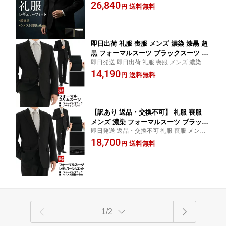
盆 秋冬先取り スーツ 背広 suit パンツ スラ
26,840
服 黒無地 テンマンス 通年 秋冬 春 ワン
送料無料
円
ックス 漆黒【SIZE】 A3 A4 A5 A6 A7 A8 A
タックパンツ アジャスター付き 2QR93
B3 AB4 AB5 AB6 AB7 AB8 BB4 BB5 BB6 B
1-10
B7 BB8
即日出荷 礼服 喪服 メンズ 濃染 漆黒 超
黒 フォーマルスーツ ブラックスーツ 冠
即日発送 即日出荷 礼服 喪服 メンズ 濃染 漆
婚葬祭 喪服 黒無地 テンマンス 通年 秋
黒 お盆 秋冬先取り スーツ 背広 suit パンツ
14,190
冬 春 ノータックパンツ スリム 2QR932-
送料無料
円
スラックス ズボン ストレッチ 超黒【SIZ
10
E】 Y6 A4 A7 A8 AB4 AB7 AB8 BB4 BB5 B
B8
【訳あり 返品・交換不可】 礼服 喪服
メンズ 濃染 フォーマルスーツ ブラック
即日発送 返品・交換不可 礼服 喪服 メンズ
スーツ 冠婚葬祭 黒無地 テンマンス 通
濃染 お盆 秋冬先取り スーツ 背広 suit パン
18,700
年 秋冬 春 ワンタックパンツ アジャス
送料無料
円
ツ スラックス ズボン ストレッチ ゆったり
ター付き 2QR931-10
フォーマルスーツ 冠婚葬祭 通年【SIZE】 B
B8
1/2