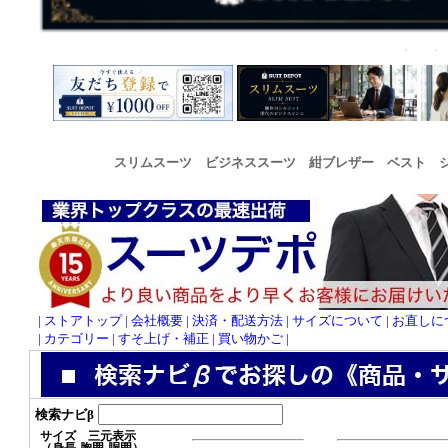
スリムスーツ ビジネススーツ 紺ブレザー ベスト 
| ストアトップ
| 会社概要
| 決済・配送方法
| サイズについて
| お直し
| カテゴリー |
すそ上げ・補正 |
買い物かご |