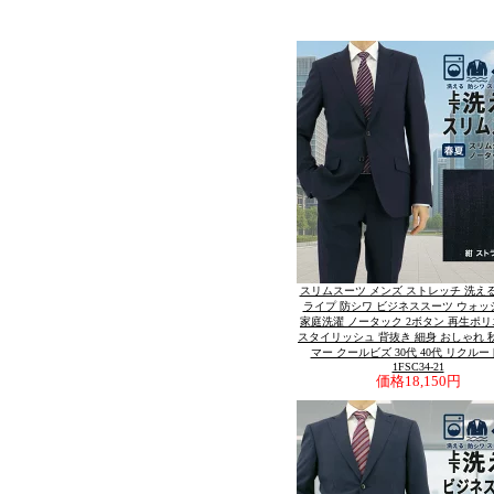
スリムスーツ メンズ ストレッチ 洗える
ライプ 防シワ ビジネススーツ ウォッ
家庭洗濯 ノータック 2ボタン 再生ポ
スタイリッシュ 背抜き 細身 おしゃれ 秋
マー クールビズ 30代 40代 リクルー
1FSC34-21
価格
18,150円