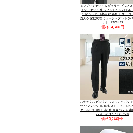
メンズジャケット レギュラー ビジネス
ドジャケット 紺 ウィンドペン 格子柄
チ 防シワ 即日出荷 秋 春夏 サマー 
洗える 家庭洗濯 ウォッシャブル トラ
ット 1F7C31-32
価格
14,300円
スラックス ビジネス ウォッシャブル 
ツ ワンタック 黒 無地 ストレッチ 防シ
クールビズ 即日出荷 秋 春夏 洗える 家
べり止め付き 1IDC32-10
価格
5,280円~