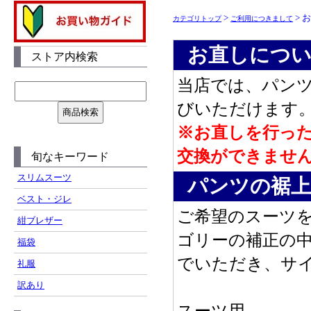
>
> 
カテゴリトップ
ご利用につきまして
お直しにつ
ストア内検索
当店では、パン
びいただけます
※お直しを行っ
交換ができませ
旬なキーワード
スリムスーツ
パンツの裾上
ベスト・ジレ
ご希望のスーツ
紺ブレザー
ゴリーの補正の
福袋
でいただき、サ
礼服
訳あり