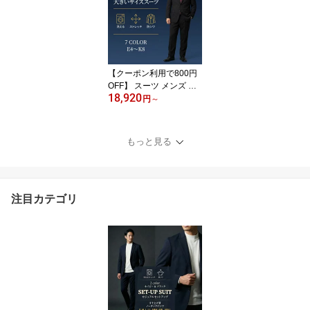
【クーポン利用で800円
OFF】 スーツ メンズ 大
18,920
きいサイズ E体 K体 キン
円
～
グサイズ 春夏 サマー ビ
ジネススーツ 洗える ウ
ォッシャブル アジャスタ
もっと見る
ー ストレッチ リンクル
フリー 防シワ 背抜き ワ
ンタック 黒 紺 グレー リ
クルート 就活 面接 クー
注目カテゴリ
ルビズ R01-2B2PAJBIG