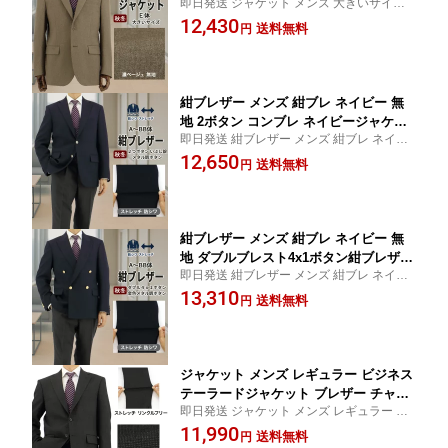
即日発送 ジャケット メンズ 大きいサイズ
ージュ 無地 ストレッチ 防シワ 2025 新
ビジネス テーラードジャケット ブレザー
12,430
作 秋冬 春 即日出荷 ウォームビズ E体 2
送料無料
円
お盆 秋冬先取り jacket 紺ブレ ストレッチ
F7C36-16
洗える ゆったり 防シワ 無地【SIZE】 E5 E
6 E8
紺ブレザー メンズ 紺ブレ ネイビー 無
地 2ボタン コンブレ ネイビージャケッ
即日発送 紺ブレザー メンズ 紺ブレ ネイビ
ト いぶし銀色メタル調ボタン 審判 制服
ー 無地 2ボタン お盆 秋冬先取り ジャケッ
12,650
ゴルフ ブレザー 2025 新作 秋冬 春 即日
送料無料
円
ト jacket ストレッチ 防シワ コンブレ【SIZ
出荷 2FGC32-11
E】 A5 A6 AB5 AB6 AB7 AB8 BB4 BB5 BB
7 BB8
紺ブレザー メンズ 紺ブレ ネイビー 無
地 ダブルブレスト4x1ボタン紺ブレザー
即日発送 紺ブレザー メンズ 紺ブレ ネイビ
コンブレ ネイビージャケット 金色メタ
ー 無地 ダブルブレスト4x1ボタン紺ブレザ
13,310
ル調ボタン 審判 制服 ゴルフ ブレザー 2
送料無料
円
ー お盆 秋冬先取り ジャケット【SIZE】 A5
025 新作 秋冬 春 即日出荷 2FGC35-11
A6 A7 AB5 AB6 AB7 AB8 BB4 BB5 BB6 BB
7 BB8
ジャケット メンズ レギュラー ビジネス
テーラードジャケット ブレザー チャコ
即日発送 ジャケット メンズ レギュラー ビ
ール 無地 ストレッチ 防シワ 即日出荷
ジネス テーラードジャケット ブレザー お
11,990
秋冬 春 ウォームビズ A体 AB体 BB体 2
送料無料
円
盆 秋冬先取り jacket 紺ブレ ストレッチ ゆ