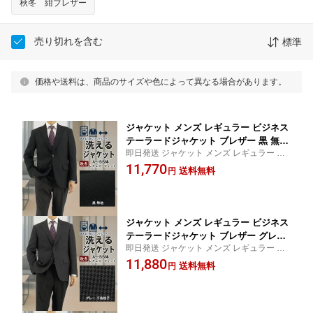
秋冬 紺ブレザー
売り切れを含む
標準
価格や送料は、商品のサイズや色によって異なる場合があります。
ジャケット メンズ レギュラー ビジネス
テーラードジャケット ブレザー 黒 無地
即日発送 ジャケット メンズ レギュラー ビ
ストレッチ 防シワ 2025 新作 秋冬 春 即
ジネス テーラードジャケット ブレザー お
11,770
日出荷 ウォームビズ A体 AB体 BB体 2F
送料無料
円
盆 秋冬先取り jacket A体【SIZE】 A3 A4 A
7C31-10
5 A6 A7 AB3 AB4 AB5 AB6 AB7 AB8 BB5 B
B6 BB7 BB8
ジャケット メンズ レギュラー ビジネス
テーラードジャケット ブレザー グレー
即日発送 ジャケット メンズ レギュラー ビ
千鳥格子 肉厚 ストレッチ 防シワ 秋冬
ジネス テーラードジャケット ブレザー お
11,880
春 即日出荷 ウォームビズ A体 AB体 BB
送料無料
円
盆 秋冬先取り jacket A体【SIZE】 A3 A4 A
体 2F7C32-33
5 A6 A7 AB3 AB4 AB5 AB6 AB7 AB8 BB5 B
B6 BB7 BB8