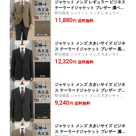
ジャケット メンズ レギュラー ビジネス
テーラードジャケット ブレザー 濃ベー
即日発送 ジャケット メンズ レギュラー ビ
ジュ 無地 ストレッチ 防シワ 2025 新作
ジネス テーラードジャケット ブレザー お
11,880
秋冬 春 即日出荷 ウォームビズ A体 AB
送料無料
円
盆 秋冬先取り jacket 紺ブレ A体【SIZE】 A
体 BB体 2F7C33-16
3 A5 A6 A7 AB3 AB4 AB5 AB6 AB7 AB8 BB
5 BB6 BB7
ジャケット メンズ 大きいサイズ ビジネ
ス テーラードジャケット ブレザー 黒
即日発送 ジャケット メンズ 大きいサイズ
無地 ストレッチ 防シワ 2025 新作 秋冬
ビジネス テーラードジャケット ブレザー
12,320
春 即日出荷 ウォームビズ E体 2F7C34-
送料無料
円
お盆 秋冬先取り jacket 紺ブレ ストレッチ
10
洗える ゆったり 防シワ E体【SIZE】 E4 E5
E7 E8
ジャケット メンズ 大きいサイズ ビジネ
ス テーラードジャケット ブレザー グレ
即日発送 ジャケット メンズ 大きいサイズ
ー 千鳥格子 肉厚 ストレッチ 防シワ 202
ビジネス テーラードジャケット ブレザー
9,240
5 新作 秋冬 春 即日出荷 ウォームビズ E
送料無料
円
お盆 秋冬先取り jacket 紺ブレ ストレッチ
体 2F7C35-33
ゆったり 防シワ グレー 千鳥格子 E体【SIZ
E】 E8
ジャケット メンズ 大きいサイズ ビジネ
ス テーラードジャケット ブレザー 濃ベ