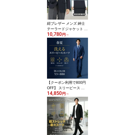
紺ブレザー メンズ 紳士
テーラードジャケット 春
10,780
夏 軽量 ストレッチ 防シ
円
～
ワ シングル 2ボタン ネイ
ビー 金ボタン ビジネス
カジュアル クールビズ
ゴルフ 制服 剣道 審判 出
張 トラベル 定番 ベーシ
ック 父の日 プレゼント
ウールライク 1YGC01-1
1
【クーポン利用で800円
OFF】 スリーピース ス
14,850
ーツ メンズ 3ピース スリ
円
～
ム ストレッチ 細身 ジレ
ベスト付き サマースーツ
強撚 薄手 ウォッシャブ
ル 洗える ノータック 防
シワ おしゃれ 春夏 通勤
ビジネススーツ 面接 結
婚式 黒 紺 グレー Y体 A