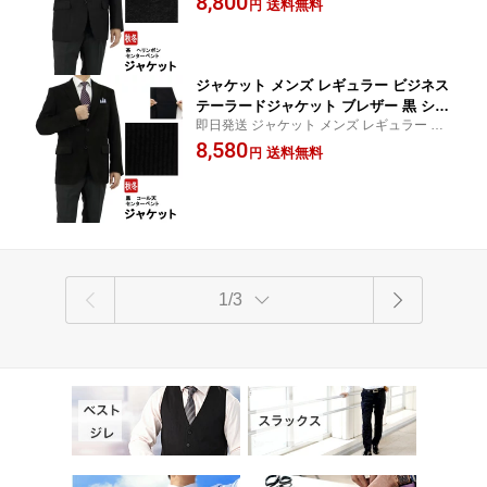
8,800
送料無料
円
お盆 秋冬先取り jacket ブレザー 紺ブレ【SI
AB体 BB体 2J7C32-25
ZE】 A3 A4 A5 A6 AB4 AB6 AB7 BB4 BB5
BB6 BB7
ジャケット メンズ レギュラー ビジネス
テーラードジャケット ブレザー 黒 シャ
即日発送 ジャケット メンズ レギュラー ビ
ドー ストライプ コール天 ストレッチ
ジネス テーラードジャケット ブレザー お
8,580
即日出荷 秋冬 春 ウォームビズ A体 AB
送料無料
円
盆 秋冬先取り jacket 紺ブレ ストレッチ ゆ
体 BB体 2J7C33-20
ったり シャドー 秋冬【SIZE】 A6 AB6 AB7
BB5
1/3