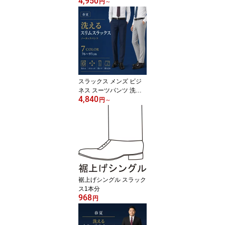
4,950
ールビズ オフィスカジュ
円
～
アル 強撚 ストレッチ ウ
ォッシャブル 洗える リ
ンクルフリー 防シワ レ
ギュラー ジャケパン す
べり止め パンツ ズボン
千鳥格子 ピンチェック
無地 黒 紺 グレー 即日出
荷 R01-SLACKS
スラックス メンズ ビジ
ネス スーツパンツ 洗え
4,840
る ウォッシャブル 家庭
円
～
洗濯 ノータック 美脚ス
リム テーパード 即日出
荷 ストレッチ 防シワ 春
夏 サマー クールビズ オ
フィスカジュアル 通気性
すべり止め付き シャツず
り上り防止 無地 千鳥格
子 ストライプ r01-slm-sl
裾上げシングル スラック
acks
ス1本分
968
円