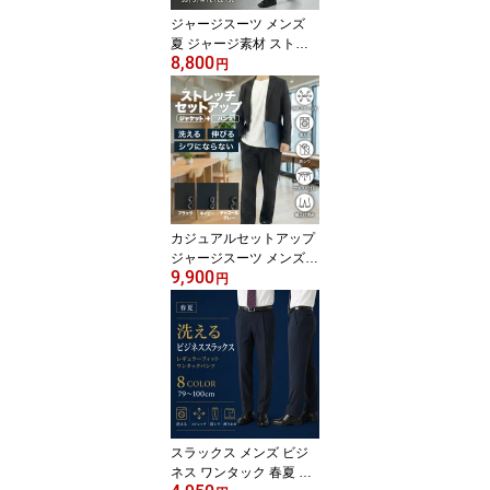
体 AB体 BB体 R01-3PYG
ジャージスーツ メンズ
S
夏 ジャージ素材 ストレ
8,800
ッチスーツ ジャージース
円
ーツ セットアップ メン
ズ カジュアル 上下セッ
ト パンツ 大きいサイズ
ゆったり 洗える 裾上げ
済み ウエストゴム 超ス
トレッチ 防シワ オフィ
スカジュアル クールビズ
通勤 春夏 ビジネス 2FAK
カジュアルセットアップ
31
ジャージスーツ メンズ
9,900
カジュアル スーツ セッ
円
トアップスーツ 超ストレ
ッチ 楽々スーツ ストレ
ッ ゆったりフィット 洗
える ウォッシャブル テ
レワーク 裾上げ済み ウ
エストゴム 防シワ ブラ
ック ネイビー グレー 2F
AK33
スラックス メンズ ビジ
ネス ワンタック 春夏 ク