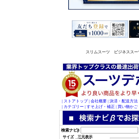
スリムスーツ ビジネススー
| ストアトップ
| 会社概要
| 決済・配送方法
| カテゴリー |
すそ上げ・補正 |
買い物かご 