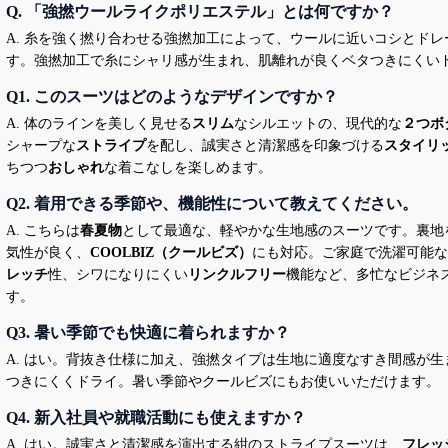
Q. 「強撚ウールライクポリエステル」とは何ですか？
A. 糸を強く撚り合わせる強撚加工によって、ウールに近いコシとド
す。強撚加工で糸にシャリ感が生まれ、肌離れが良くベタつきにくい
Q1. このスーツはどのようなデザインですか？
A. 体のラインを美しく見せる
スリム
なシルエットの、現代的な
２つボ
シャープな
ストライプ
を配し、誠実さと清潔感を印象づける
スタイリ
ちつつ
おしゃれ
な着こなしを楽しめます。
Q2. 着用できる季節や、機能性について教えてください。
A. こちらは
春夏物
として最適な、軽やかな生地感のスーツです。裏地
気性が良く、
COOLBIZ（クールビズ）
にも対応。ご家庭で洗濯可能な
レッチ
性、シワになりにくい
リンクルフリー
機能など、多忙なビジネ
す。
Q3. 暑い季節でも快適に着られますか？
A. はい。背抜き仕様に加え、強撚タイプは生地に適度なすき間感が
つきにくくドライ。暑い季節やクールビズにもお使いいただけます。
Q4. 新入社員や就職活動にも使えますか？
A. はい。誠実さと清潔感を演出する紺のストライプスーツは、
フレッ