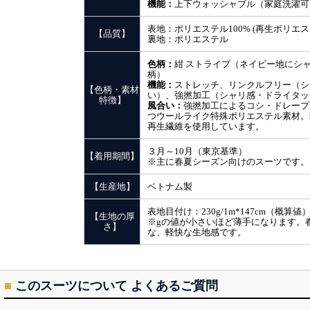
機能：
上下ウォッシャブル（家庭洗濯可
表地：ポリエステル100% (再生ポリエ
【品質】
裏地：ポリエステル
色柄：
紺 ストライプ（ネイビー地にシ
柄）
機能：
ストレッチ、リンクルフリー（シ
【色柄・素材
い）、強撚加工（シャリ感・ドライタッ
特徴】
風合い：
強撚加工によるコシ・ドレープ
つウールライク特殊ポリエステル素材。
再生繊維を使用しています。
３月～10月（東京基準）
【着用期間】
※主に春夏シーズン向けのスーツです。
【生産地】
ベトナム製
表地目付け：230g/1m*147cm（概算値
【生地の厚
※gの値が小さいほど薄手になります。
さ】
な、軽快な生地感です。
■
このスーツについて よくあるご質問