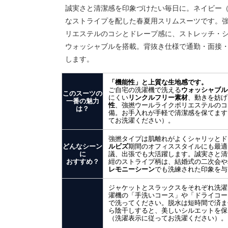
誠実さと清潔感を印象づけたい毎日に。ネイビー
なストライプを配した春夏用スリムスーツです。
リエステルのコシとドレープ感に、ストレッチ・
ウォッシャブルを搭載。背抜き仕様で通勤・面接
します。
「機能性」と上質な生地感です。
ご自宅の洗濯機で洗える
ウォッシャブル
このスーツの
にくい
リンクルフリー素材
、動きを妨げ
一番の魅力
性
、強撚ウールライクポリエステルのコ
は？
備。お手入れが手軽で清潔感を保てます
てお洗濯ください）。
強撚タイプは肌離れがよくシャリッとド
どんなシーン
ルビズ
期間のオフィススタイルにも最適
に
議、出張でも大活躍します。誠実さと清
おすすめ？
紺のストライプ柄は、結婚式の二次会や
レモニーシーン
でも洗練された印象を与
ジャケットとスラックスをそれぞれ洗濯
濯機の「手洗いコース」や「ドライコー
で洗ってください。脱水は短時間で済ま
ら陰干しすると、美しいシルエットを保
（洗濯表示に従ってお洗濯ください）。