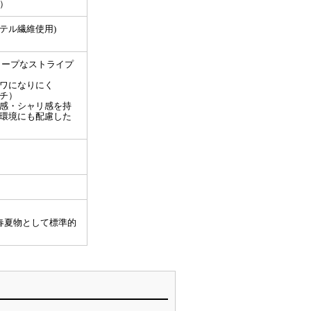
）
ステル繊維使用)
ャープなストライプ
ワになりにく
チ）
感・シャリ感を持
環境にも配慮した
）
春夏物として標準的