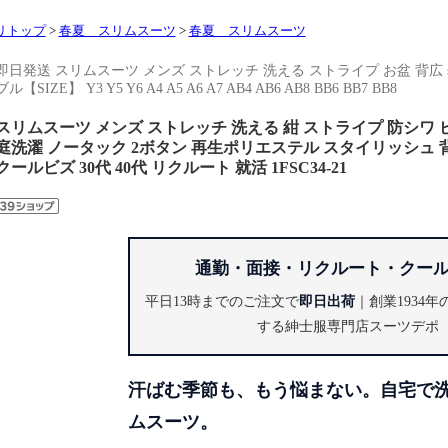
リトップ
>
春夏 スリムスーツ
>
春夏 スリムスーツ
即日発送 スリムスーツ メンズ ストレッチ 洗える ストライプ お盆 背広 s
ブル【SIZE】 Y3 Y5 Y6 A4 A5 A6 A7 AB4 AB6 AB8 BB6 BB7 BB8
スリムスーツ メンズ ストレッチ 洗える 紺 ストライプ 防シワ
庭洗濯 ノータック 2ボタン 再生ポリエステル スタイリッシュ 背
クールビズ 30代 40代 リクルート 就活 1FSC34-21
通勤・面接・リクルート・クー
平日13時までのご注文で
即日出荷
｜創業1934
する紳士服専門店スーツデポ
汗ばむ季節も、もう悩まない。自宅で
ムスーツ。