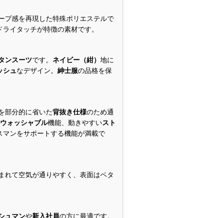
レープ感を再現した特殊ポリエステルで
ドライタッチが特徴の素材です。
タンスーツ
です。
ネイビー（紺）
地に
ッシュ
なデザイン。
紳士服
の品格を保
を部分的に省いた
背抜き仕様
のため通
ウォッシャブル
機能、動きやすい
スト
スマンをサポートする機能が満載で
生まれて空気が通りやすく、表面はベタ
シュマン
や
新入社員
の方に最適です。