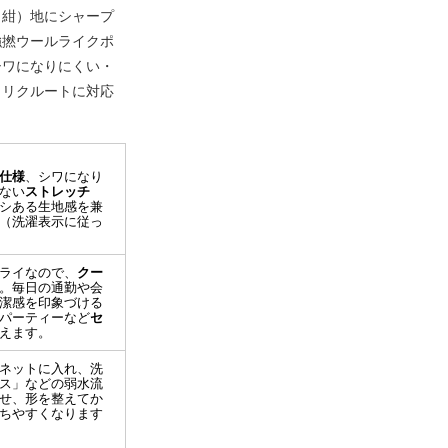
（紺）地にシャープ
強撚ウールライクポ
シワになりにくい・
・リクルートに対応
仕様
、シワになり
ない
ストレッチ
シある生地感を兼
（洗濯表示に従っ
ライなので、
クー
。毎日の通勤や会
潔感を印象づける
パーティーなど
セ
えます。
ネットに入れ、洗
ス」などの弱水流
せ、形を整えてか
ちやすくなります