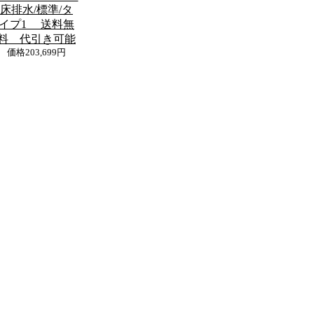
床排水/標準/タ
イプ1 送料無
料 代引き可能
価格
203,699円