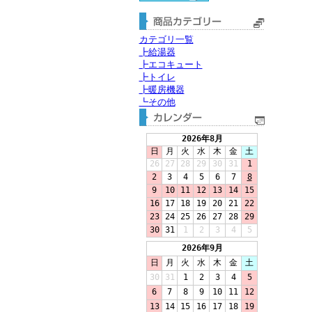
カテゴリ一覧
┣給湯器
┣エコキュート
┣トイレ
┣暖房機器
┗その他