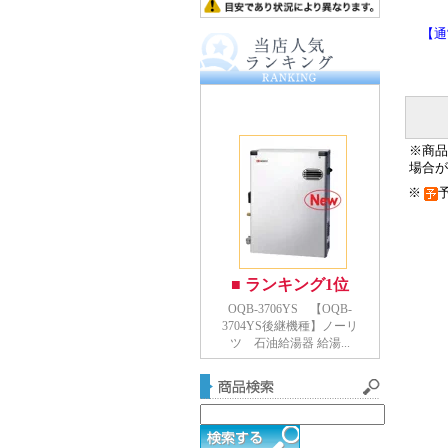
【通
※商品
場合が
※