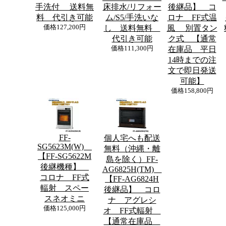
手洗付 送料無
床排水/リフォー
後継品】 コ
料 代引き可能
ム/S5/手洗いな
ロナ FF式温
価格
127,200円
し 送料無料
風 別置タン
代引き可能
ク式 【通常
価格
111,300円
在庫品 平日
14時までの注
文で即日発送
可能】
価格
158,800円
FF-
個人宅へも配送
SG5623M(W)
無料（沖縄・離
【FF-SG5622M
島を除く）FF-
後継機種】
AG6825H(TM)
コロナ FF式
【FF-AG6824H
輻射 スペー
後継品】 コロ
スネオミニ
ナ アグレシ
価格
125,000円
オ FF式輻射
【通常在庫品