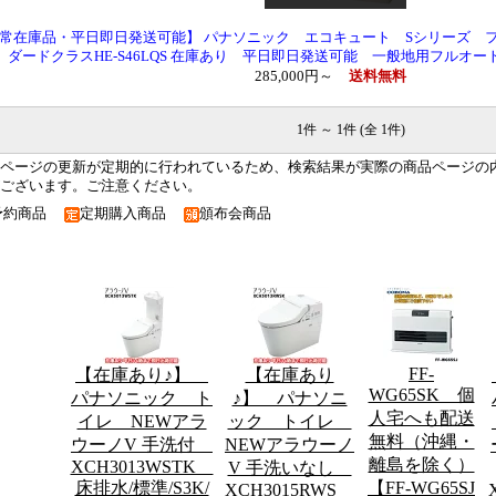
常在庫品・平日即日発送可能】 パナソニック エコキュート Sシリーズ 
ダードクラスHE-S46LQS 在庫あり 平日即日発送可能 一般地用フルオー
285,000円～
送料無料
1件 ～ 1件 (全 1件)
ページの更新が定期的に行われているため、検索結果が実際の商品ページの
ございます。ご注意ください。
予約商品
定期購入商品
頒布会商品
FF-
【在庫あり♪】
【在庫あり
WG65SK 個
パナソニック ト
♪】 パナソニ
人宅へも配送
イレ NEWアラ
ック トイレ
無料（沖縄・
ウーノV 手洗付
NEWアラウーノ
離島を除く）
XCH3013WSTK
V 手洗いなし
床排水/標準/S3K/
【FF-WG65SJ
XCH3015RWS