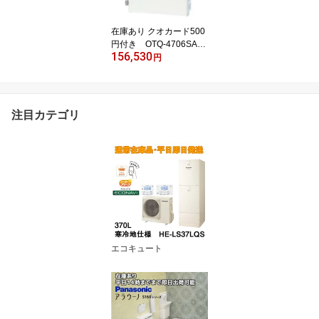
在庫あり クオカード500
円付き OTQ-4706SAY
156,530
個人宅へも配送無料
円
（北海道・沖縄・離島を
除く）リモコン別売り
ノーリツ 石油ふろ給湯
器 オート
注目カテゴリ
エコキュート