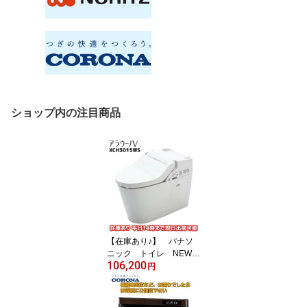
ショップ内の注目商品
【在庫あり♪】 パナソ
ニック トイレ NEWア
106,200
ラウーノV 手洗いなし
円
XCH3015WS 床排水/標
準/S5/手洗いなし 送料
無料 代引き可能