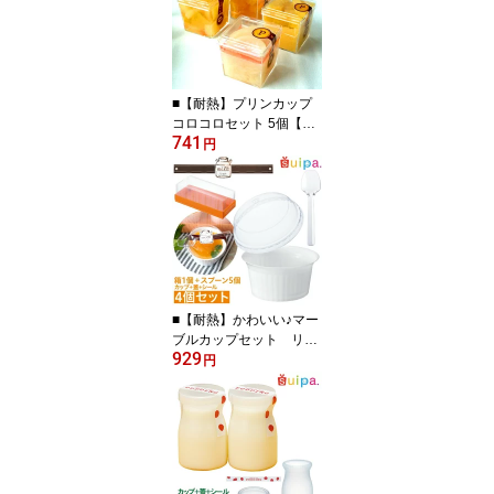
■【耐熱】プリンカップ
コロコロセット 5個【日
741
本製】【プリンカップ
円
デザートカップ プラスチ
ックカップ 耐熱容器】
【バレンタイン 手作りプ
リン】※容器のセットで
す 中身のお菓子は含みま
せん
■【耐熱】かわいい♪マー
ブルカップセット リピ
929
ーター多数のカップをセ
円
ットに！ 容器と蓋とシ
ールとスプーンと箱セッ
ト 4個セット【デザー
トカップ プラスチック容
器 日本製】【※容器の
セットです 中身のお菓子