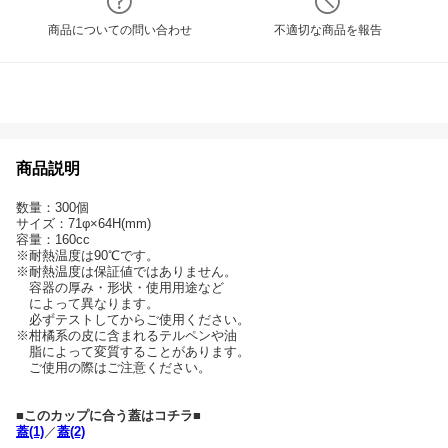
商品についての問い合わせ
不適切な商品を報告
商品説明
数量：300個
サイズ：71φ×64H(mm)
容量：160cc
※耐熱温度は90℃です。
※耐熱温度は保証値ではありません。
容器の厚み・形状・使用用途など
によって異なります。
必ずテストしてからご使用ください。
※柑橘系の皮に含まれるテルペンや油
脂によって変質することがあります。
ご使用の際はご注意ください。
■このカップに合う蓋はコチラ■
蓋(1)
／
蓋(2)