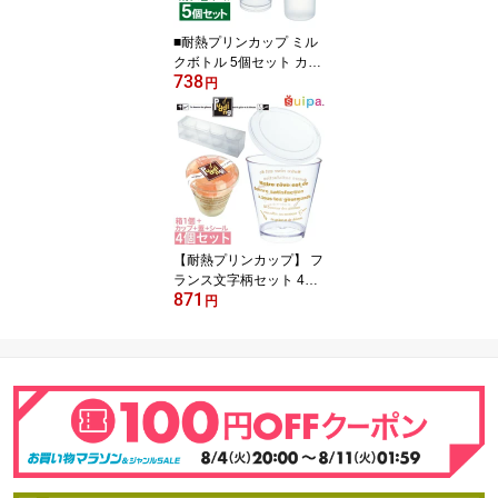
は含みません】
■耐熱プリンカップ ミル
クボトル 5個セット カッ
738
プ・蓋・シール付※容器
円
のセットです。中身のお
菓子は含みません
【耐熱プリンカップ】 フ
ランス文字柄セット 4個
871
【箱1個＋文字柄プリン
円
カップ・蓋・シール各4
個】【日本製】【デザー
トカップ プラスチックカ
ップ 耐熱容器】※容器の
セットです。中身のお菓
子は含みません