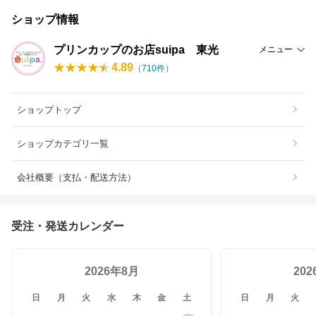
ショップ情報
プリンカップのお店suipa 東光
メニュー
4.89
（
710
件）
ショップトップ
ショップカテゴリ一覧
会社概要（支払・配送方法）
受注・発送カレンダー
2026年8月
20
日
月
火
水
木
金
土
日
月
火