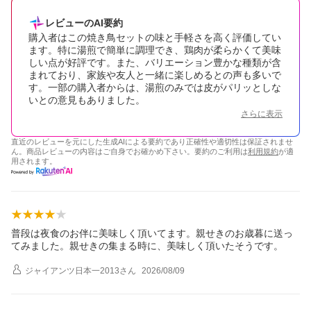
レビューのAI要約
購入者はこの焼き鳥セットの味と手軽さを高く評価してい
ます。特に湯煎で簡単に調理でき、鶏肉が柔らかくて美味
しい点が好評です。また、バリエーション豊かな種類が含
まれており、家族や友人と一緒に楽しめるとの声も多いで
す。一部の購入者からは、湯煎のみでは皮がパリッとしな
いとの意見もありました。
さらに表示
直近のレビューを元にした生成AIによる要約であり正確性や適切性は保証されませ
ん。商品レビューの内容はご自身でお確かめ下さい。要約のご利用は
利用規約
が適
用されます。
普段は夜食のお伴に美味しく頂いてます。親せきのお歳暮に送っ
てみました。親せきの集まる時に、美味しく頂いたそうです。
ジャイアンツ日本一2013
さん
2026/08/09