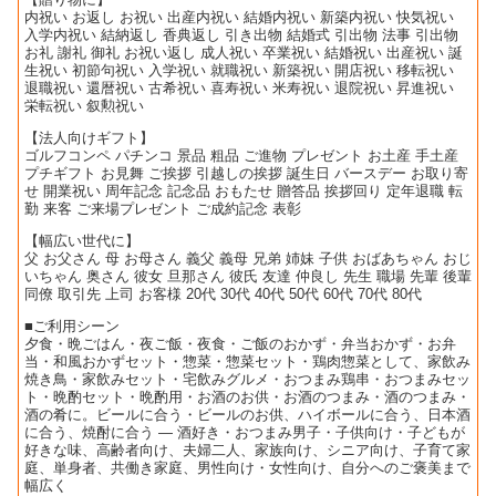
内祝い お返し お祝い 出産内祝い 結婚内祝い 新築内祝い 快気祝い
入学内祝い 結納返し 香典返し 引き出物 結婚式 引出物 法事 引出物
お礼 謝礼 御礼 お祝い返し 成人祝い 卒業祝い 結婚祝い 出産祝い 誕
生祝い 初節句祝い 入学祝い 就職祝い 新築祝い 開店祝い 移転祝い
退職祝い 還暦祝い 古希祝い 喜寿祝い 米寿祝い 退院祝い 昇進祝い
栄転祝い 叙勲祝い
【法人向けギフト】
ゴルフコンペ パチンコ 景品 粗品 ご進物 プレゼント お土産 手土産
プチギフト お見舞 ご挨拶 引越しの挨拶 誕生日 バースデー お取り寄
せ 開業祝い 周年記念 記念品 おもたせ 贈答品 挨拶回り 定年退職 転
勤 来客 ご来場プレゼント ご成約記念 表彰
【幅広い世代に】
父 お父さん 母 お母さん 義父 義母 兄弟 姉妹 子供 おばあちゃん おじ
いちゃん 奥さん 彼女 旦那さん 彼氏 友達 仲良し 先生 職場 先輩 後輩
同僚 取引先 上司 お客様 20代 30代 40代 50代 60代 70代 80代
■ご利用シーン
夕食・晩ごはん・夜ご飯・夜食・ご飯のおかず・弁当おかず・お弁
当・和風おかずセット・惣菜・惣菜セット・鶏肉惣菜として、家飲み
焼き鳥・家飲みセット・宅飲みグルメ・おつまみ鶏串・おつまみセッ
ト・晩酌セット・晩酌用・お酒のお供・お酒のつまみ・酒のつまみ・
酒の肴に。ビールに合う・ビールのお供、ハイボールに合う、日本酒
に合う、焼酎に合う ― 酒好き・おつまみ男子・子供向け・子どもが
好きな味、高齢者向け、夫婦二人、家族向け、シニア向け、子育て家
庭、単身者、共働き家庭、男性向け・女性向け、自分へのご褒美まで
幅広く