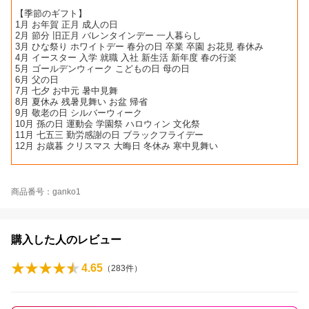
【季節のギフト】
1月 お年賀 正月 成人の日
2月 節分 旧正月 バレンタインデー 一人暮らし
3月 ひな祭り ホワイトデー 春分の日 卒業 卒園 お花見 春休み
4月 イースター 入学 就職 入社 新生活 新年度 春の行楽
5月 ゴールデンウィーク こどもの日 母の日
6月 父の日
7月 七夕 お中元 暑中見舞
8月 夏休み 残暑見舞い お盆 帰省
9月 敬老の日 シルバーウィーク
10月 孫の日 運動会 学園祭 ハロウィン 文化祭
11月 七五三 勤労感謝の日 ブラックフライデー
12月 お歳暮 クリスマス 大晦日 冬休み 寒中見舞い
商品番号：ganko1
購入した人のレビュー
4.65
（
283
件）