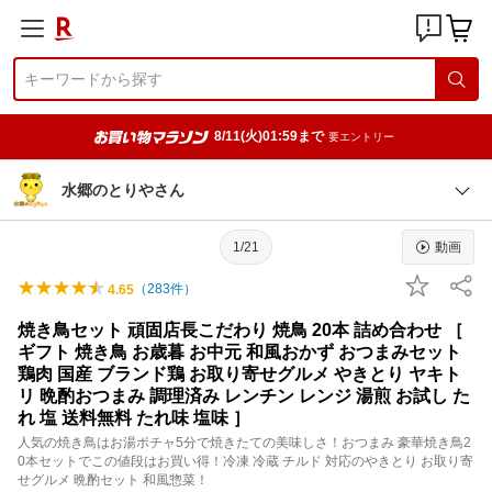
8/11(火)01:59まで
要エントリー
水郷のとりやさん
1/21
動画
（
283
件）
4.65
焼き鳥セット 頑固店長こだわり 焼鳥 20本 詰め合わせ ［
ギフト 焼き鳥 お歳暮 お中元 和風おかず おつまみセット
鶏肉 国産 ブランド鶏 お取り寄せグルメ やきとり ヤキト
リ 晩酌おつまみ 調理済み レンチン レンジ 湯煎 お試し た
れ 塩 送料無料 たれ味 塩味 ］
人気の焼き鳥はお湯ポチャ5分で焼きたての美味しさ！おつまみ 豪華焼き鳥2
0本セットでこの値段はお買い得！冷凍 冷蔵 チルド 対応のやきとり お取り寄
せグルメ 晩酌セット 和風惣菜！