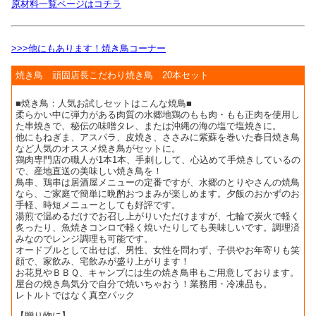
原材料一覧ページはコチラ
>>>他にもあります！焼き鳥コーナー
焼き鳥 頑固店長こだわり焼き鳥 20本セット
■焼き鳥：人気お試しセットはこんな焼鳥■
柔らかい中に弾力がある肉質の水郷地鶏のもも肉・もも正肉を使用し
た串焼きで、秘伝の味噌タレ、または沖縄の海の塩で塩焼きに。
他にもねぎま、アスパラ、皮焼き、ささみに紫蘇を巻いた春日焼き鳥
など人気のオススメ焼き鳥がセットに。
鶏肉専門店の職人が1本1本、手刺しして、心込めて手焼きしているの
で、産地直送の美味しい焼き鳥を！
鳥串、鶏串は居酒屋メニューの定番ですが、水郷のとりやさんの焼鳥
なら、ご家庭で簡単に晩酌おつまみが楽しめます。夕飯のおかずのお
手軽、時短メニューとしても好評です。
湯煎で温めるだけでお召し上がりいただけますが、七輪で炭火で軽く
炙ったり、魚焼きコンロで軽く焼いたりしても美味しいです。調理済
みなのでレンジ調理も可能です。
オードブルとして出せば、男性、女性を問わず、子供やお年寄りも笑
顔で、家飲み、宅飲みが盛り上がります！
お花見やＢＢＱ、キャンプには生の焼き鳥串もご用意しております。
屋台の焼き鳥気分で自分で焼いちゃおう！業務用・冷凍品も。
レトルトではなく真空パック
【贈り物に】