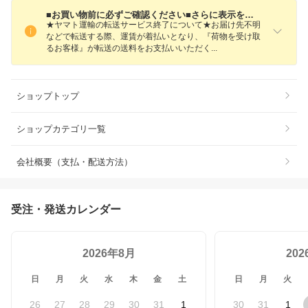
■お買い物前に必ずご確認ください■さらに表示を押して全てお読みください
★ヤマト運輸の転送サービス終了について★お届け先不明
などで転送する際、運賃が着払いとなり、『荷物を受け取
るお客様』が転送の送料をお支払いいただ
く
ショップトップ
ショップカテゴリ一覧
会社概要（支払・配送方法）
受注・発送カレンダー
2026年8月
20
日
月
火
水
木
金
土
日
月
火
26
27
28
29
30
31
1
30
31
1