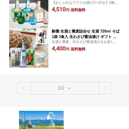
【おしゃれなグラスお猪口3つ付き】3種類
飲み プレゼント 長野県 安曇野 送料無
をお楽しみいただけるセット★ 晩酌 贈答
4,510
料 熱燗 お取り寄せ 詰め合わせ 日本酒
送料無料
円
誕生日 贈り物
セット ミニボトル ミニセット ミニサイ
ズ お試しサイズ 酔園 お歳暮 歳暮 冬限
定 冷酒
酔園 生酒と蕎麦詰合せ 生酒 720ml そば
1袋 3食入 生わさび醤油漬け ギフト 宅
生酒と蕎麦、生わさび醤油漬けをお楽しみ
飲み プレゼント 長野県 安曇野 送料無
いただけるセット
4,400
料 父の日 父の日ギフト 詰め合わせ 日
送料無料
円
本酒セット お歳暮 歳暮
1/1