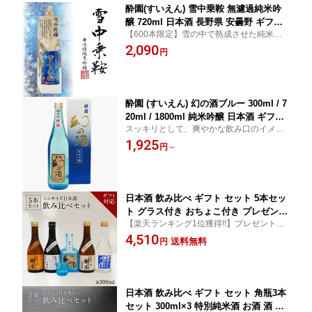
酔園(すいえん) 雪中乗鞍 無濾過純米吟
醸 720ml 日本酒 長野県 安曇野 ギフト
【600本限定】雪の中で熟成させた純米吟
プレゼント お花見 お中元 美味しい 人
醸酒!!
2,090
気 飲みやすい 肉料理 魚料理 和食 焼肉
円
寿司
酔園 (すいえん) 幻の酒ブルー 300ml / 7
20ml / 1800ml 純米吟醸 日本酒 ギフト
スッキリとして、爽やかな飲み口のイメー
プレゼント お中元 お歳暮 正月 大晦日
ジを、信州安曇野の青い空と重ね合わせて
1,925
宅飲み 長野県 安曇野 送料無料 プレゼ
円
～
ボトルに表現 肉料理 魚料理 和食 焼肉 寿司
ント お花見 美味しい 人気 飲みやすい
熱燗 冬限定 冷酒 晩酌 贈答 誕生日 贈り
物
日本酒 飲み比べ ギフト セット 5本セッ
ト グラス付き おちょこ付き プレゼント
【楽天ランキング1位獲得!!】プレゼントや
酔園 宅飲み 長野県 安曇野 送料無料 お
内祝いにも◎！北アルプスの麓長野県安曇
4,510
取り寄せ 詰め合わせ 日本酒セット ミニ
送料無料
円
野市、恵まれた自然環境の中で醸す日本
ボトル ミニセット 熱燗 お酒 酒 お歳暮
酒・地酒「酔園」から人気のお酒を厳選。
歳暮 冬限定 冷酒 晩酌 贈答 誕生日 贈り
物
日本酒 飲み比べ ギフト セット 角瓶3本
セット 300ml×3 特別純米酒 お酒 酒 宅