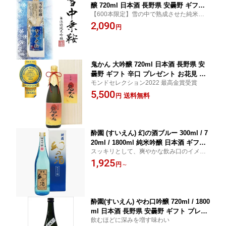
醸 720ml 日本酒 長野県 安曇野 ギフト
【600本限定】雪の中で熟成させた純米吟
プレゼント お花見 お中元 美味しい 人
醸酒!!
2,090
気 飲みやすい 肉料理 魚料理 和食 焼肉
円
寿司
鬼かん 大吟醸 720ml 日本酒 長野県 安
曇野 ギフト 辛口 プレゼント お花見 お
モンドセレクション2022 最高金賞受賞
中元 美味しい 人気 飲みやすい 肉料理
5,500
魚料理 和食 焼肉 寿司
送料無料
円
酔園 (すいえん) 幻の酒ブルー 300ml / 7
20ml / 1800ml 純米吟醸 日本酒 ギフト
スッキリとして、爽やかな飲み口のイメー
プレゼント お中元 お歳暮 正月 大晦日
ジを、信州安曇野の青い空と重ね合わせて
1,925
宅飲み 長野県 安曇野 送料無料 プレゼ
円
～
ボトルに表現 肉料理 魚料理 和食 焼肉 寿司
ント お花見 美味しい 人気 飲みやすい
熱燗 冬限定 冷酒 晩酌 贈答 誕生日 贈り
物
酔園(すいえん) やわ口吟醸 720ml / 1800
ml 日本酒 長野県 安曇野 ギフト プレゼ
飲むほどに深みを増す味わい
ント お花見 お中元 美味しい 人気 飲み