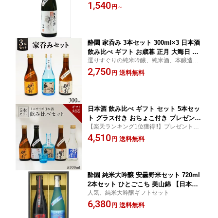
1,540
やすい 肉料理 魚料理 和食 焼肉 寿司
円
～
酔園 家呑み 3本セット 300ml×3 日本酒
飲み比べ ギフト お歳暮 正月 大晦日 宅
選りすぐりの純米吟醸、純米酒、本醸造の3
飲み プレゼント 長野県 安曇野 送料無
種類をお楽しみいただけるセットです。誕
2,750
料 お花見 ギフト お中元 詰め合わせ 熱
送料無料
円
生日 贈り物 贈答
燗 日本酒セット ミニセット 日本酒ミニ
サイズ お試しサイズ 熱燗 冬限定 冷酒
晩酌
日本酒 飲み比べ ギフト セット 5本セッ
ト グラス付き おちょこ付き プレゼント
【楽天ランキング1位獲得!!】プレゼントや
酔園 宅飲み 長野県 安曇野 送料無料 お
内祝いにも◎！北アルプスの麓長野県安曇
4,510
取り寄せ 詰め合わせ 日本酒セット ミニ
送料無料
円
野市、恵まれた自然環境の中で醸す日本
ボトル ミニセット 熱燗 お酒 酒 お歳暮
酒・地酒「酔園」から人気のお酒を厳選。
歳暮 冬限定 冷酒 晩酌 贈答 誕生日 贈り
物
酔園 純米大吟醸 安曇野米セット 720ml
2本セット ひとごこち 美山錦 【日本酒
人気、純米大吟醸ギフトセット
長野県 安曇野 】 お酒 酒米 箱 ギフト プ
6,380
レゼント 瓶 お花見 お中元 詰め合わせ
送料無料
円
日本酒セット お試しセット 熱燗 お歳暮