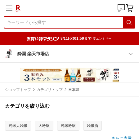
8/11(火)01:59まで
要エントリー
酔園 楽天市場店
ショップトップ
カテゴリトップ
日本酒
カテゴリを絞り込む
純米大吟醸
大吟醸
純米吟醸
吟醸酒
さらに表示