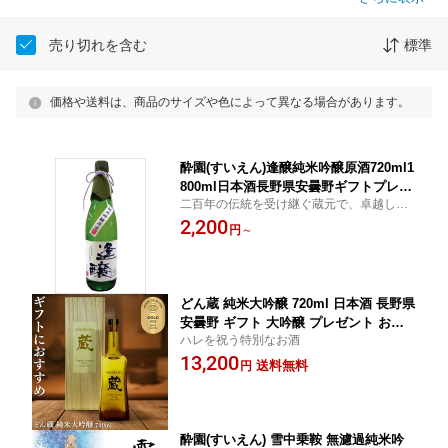
売り切れを含む
標準
価格や送料は、商品のサイズや色によって異なる場合があります。
酔園(すいえん)逢醸純米吟醸原酒720ml1
800ml日本酒長野県安曇野ギフトプレゼ
二百年の伝統を受け継ぐ蔵元で、卓越した
ントお花見父の日父の日ギフト母の日母
技を持つ杜氏率いる蔵人達が精魂込めて仕
2,200
の日ギフト美味しい人気飲みやすい 肉
円
～
込む渾身の純米吟醸です。
料理 魚料理 和食 焼肉 寿司 日本酒お試
し お試しサイズ
どん蔵 純米大吟醸 720ml 日本酒 長野県
安曇野 ギフト 大吟醸 プレゼント お花
ハレを祝う特別なお酒
見 お中元 美味しい 人気 飲みやすい 肉
13,200
料理 魚料理 和食 焼肉 寿司 お試しサイ
送料無料
円
ズ 日本酒お試し
酔園(すいえん) 雪中乗鞍 無濾過純米吟