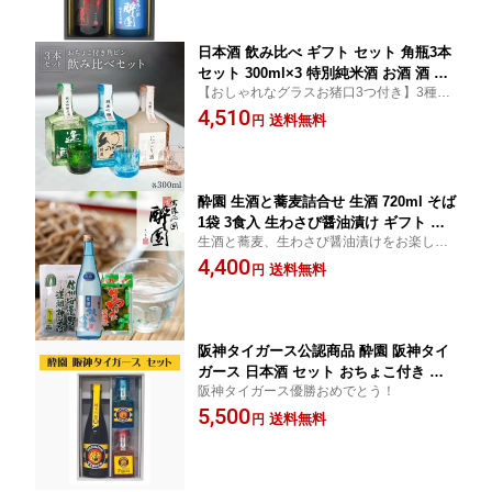
冬限定 冷酒 晩酌 贈答 誕生日 贈り物
日本酒 飲み比べ ギフト セット 角瓶3本
セット 300ml×3 特別純米酒 お酒 酒 宅
【おしゃれなグラスお猪口3つ付き】3種類
飲み プレゼント 長野県 安曇野 送料無
をお楽しみいただけるセット★ 晩酌 贈答
4,510
料 熱燗 お取り寄せ 詰め合わせ 日本酒
送料無料
円
誕生日 贈り物
セット ミニボトル ミニセット ミニサイ
ズ お試しサイズ 酔園 お歳暮 歳暮 冬限
定 冷酒
酔園 生酒と蕎麦詰合せ 生酒 720ml そば
1袋 3食入 生わさび醤油漬け ギフト 宅
生酒と蕎麦、生わさび醤油漬けをお楽しみ
飲み プレゼント 長野県 安曇野 送料無
いただけるセット
4,400
料 父の日 父の日ギフト 詰め合わせ 日
送料無料
円
本酒セット お歳暮 歳暮
阪神タイガース公認商品 酔園 阪神タイ
ガース 日本酒 セット おちょこ付き 飲
阪神タイガース優勝おめでとう！
み比べ ギフト お歳暮 お中元 宅飲み プ
5,500
レゼント 長野県 安曇野 送料無料 お中
送料無料
円
元 詰め合わせ 日本酒セット ミニセット
日本酒ミニサイズ 阪神 阪神タイガース