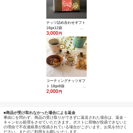
ナッツ詰め合わせギフト
18gx12袋
3,000
送料無料 素焼き ア
円
ーモンド 素焼き カシュ
ーナッツ 素焼き くるみ
ミックスナッツ ハーブ味
キャラメルカシューナッ
ツ 有塩 ピスタチオ おつ
まみ 詰め合わせ ギフト
ナッツ
コーティングナッツギフ
ト 18gx8袋
2,000
送料無料 キャラメ
円
ルカシューナッツ ミック
スナッツ ハーブ味 キャ
ラメル＆アーモンド ハニ
■商品が受け取れなかった場合による返金
ーバターアーモンド ナッ
事由にを問わず、商品の受け取りができずに返送された場合は、返金・
ツ ギフト コーヒー
キャンセル処理をさせていただきます。ポストに荷物が投函できないと
の理由で不在連絡票が投函されている場合がございます。お気を付けく
ださい。またのご利用をお願いいたします。