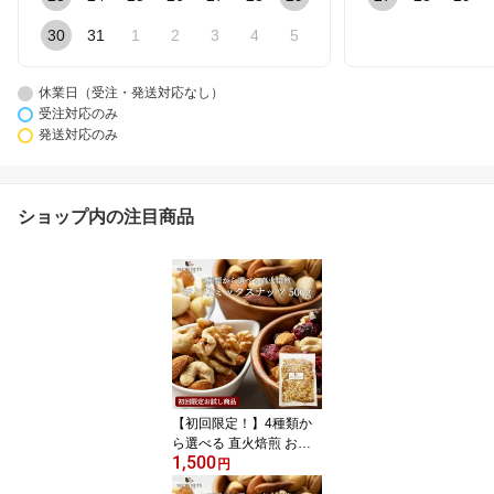
30
31
1
2
3
4
5
休業日（受注・発送対応なし）
受注対応のみ
発送対応のみ
ショップ内の注目商品
【初回限定！】4種類か
ら選べる 直火焙煎 おと
1,500
な ミックスナッツ 500g
円
300gチャック付 お試し