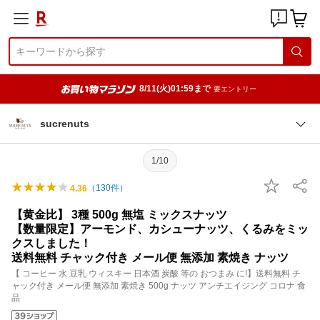
8/11(火)01:59まで
要エントリー
sucrenuts
1/10
（
130
件）
4.36
【黄金比】 3種 500g 無塩 ミックスナッツ
【数量限定】アーモンド、カシューナッツ、くるみをミッ
クスしました！
送料無料 チャック付き メール便 無添加 素焼き ナッツ
【 コーヒー 水 豆乳 ウィスキー 日本酒 炭酸 等の おつまみ に!】送料無料 チ
ャック付き メール便 無添加 素焼き 500g ナッツ アンチエイジング コロナ 食
品