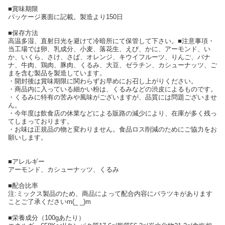
■賞味期限
パッケージ裏面に記載。製造より150日
■保存方法
高温多湿、直射日光を避けて冷暗所にて保管して下さい。■注意事項・
当工場では卵、乳成分、小麦、落花生、えび、かに、アーモンド、い
か、いくら、さけ、さば、オレンジ、キウイフルーツ、りんご、バナ
ナ、牛肉、鶏肉、豚肉、くるみ、大豆、ゼラチン、カシューナッツ、ご
まを含む製品を製造しています。
・開封後は賞味期限に関わらずお早めにお召し上がりください。
・商品内に入っている細かい粉は、くるみなどの渋皮によるものです。
・くるみに特有の苦みや風味がございますが、品質には問題ございませ
ん。
・今年度は飲食店の休業などによる販路の減少により、在庫が多く残っ
てしまっております。
・お味は正規品の物と変わりません。食品ロス削減のためにご協力をお
願いします。
■アレルギー
アーモンド、カシューナッツ、くるみ
■配合比率
注:ミックス製品のため、商品によって配合内容にバラツキがあります
ことご了承くださいm(_ _)m
■栄養成分（100gあたり）