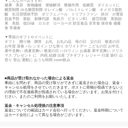
▼こんな方へおすすめ
健康 美容 食物繊維 便秘解消 整腸作用 低糖質 ダイエットに
糖質制限 ゆる糖質制限 オレイン酸 パルミトレイン酸 オメガ３脂肪
酸 生活習慣病予防 ポリフェノール トリプトファン 鉄分 が豊富
貧血予防 亜鉛 新陳代謝 免疫力 ビタミンB1 疲労回復 美肌効
果 美肌 低GI値 ロカボ ローカーボ 防災食品 非常食 保存食 備蓄
食 常備食
▼季節のギフトやイベントに
ギフト 贈り物 贈答 お礼 お礼の品 母の日 父の日 敬老の日
お年賀 迎春 バレンタイン ひな祭り ホワイトデー こどもの日 お中元
暑中見舞い 残暑見舞い 敬老の日 ハロウィン お歳暮 寒中見舞い クリス
マス プレゼント に 内祝 結婚 出産 プチギフト レジャー 行楽 旅行 山
登り 登山 運動に おうち時間 zoom飲み
■商品が受け取れなかった場合による返金
事由にを問わず、商品の受け取りができずに返送された場合は、返金・
キャンセル処理をさせていただきます。ポストに荷物が投函できないと
の理由で不在連絡票が投函されている場合がございます。お気を付けく
ださい。またのご利用をお願いいたします。
返金・キャンセル処理後の注意事項
返金についての確認はカード会社へ行ってください。返金時期について
はカード会社によって異なる場合がございます。