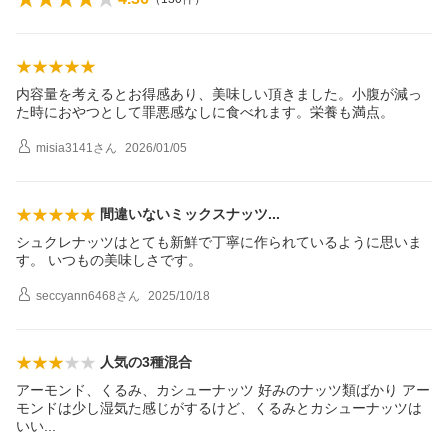
内容量を考えるとお得感あり、美味しい頂きました。小腹が減っ
た時におやつとして罪悪感なしに食べれます。栄養も満点。
misia3141
さん
2026/01/05
間違いないミックスナッ
ツ
シュクレナッツはとても新鮮で丁寧に作られているように思いま
す。 いつもの美味しさです。
seccyann6468
さん
2025/10/18
人気の3種混合
アーモンド、くるみ、カシューナッツ 好みのナッツ類ばかり アー
モンドは少し湿気た感じがするけど、くるみとカシューナッツは
い
い