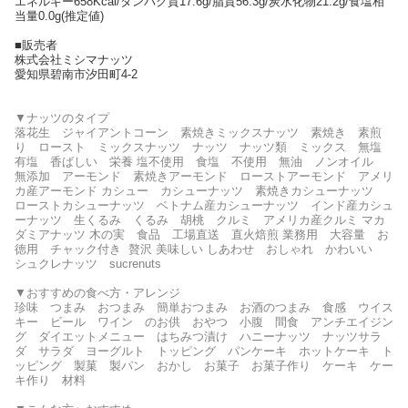
エネルギー658Kcal/タンパク質17.6g/脂質56.3g/炭水化物21.2g/食塩相
当量0.0g(推定値)
■販売者
株式会社ミシマナッツ
愛知県碧南市汐田町4-2
▼ナッツのタイプ
落花生 ジャイアントコーン 素焼きミックスナッツ 素焼き 素煎
り ロースト ミックスナッツ ナッツ ナッツ類 ミックス 無塩
有塩 香ばしい 栄養 塩不使用 食塩 不使用 無油 ノンオイル
無添加 アーモンド 素焼きアーモンド ローストアーモンド アメリ
カ産アーモンド カシュー カシューナッツ 素焼きカシューナッツ
ローストカシューナッツ ベトナム産カシューナッツ インド産カシュ
ーナッツ 生くるみ くるみ 胡桃 クルミ アメリカ産クルミ マカ
ダミアナッツ 木の実 食品 工場直送 直火焙煎 業務用 大容量 お
徳用 チャック付き 贅沢 美味しい しあわせ おしゃれ かわいい
シュクレナッツ sucrenuts
▼おすすめの食べ方・アレンジ
珍味 つまみ おつまみ 簡単おつまみ お酒のつまみ 食感 ウイス
キー ビール ワイン のお供 おやつ 小腹 間食 アンチエイジン
グ ダイエットメニュー はちみつ漬け ハニーナッツ ナッツサラ
ダ サラダ ヨーグルト トッピング パンケーキ ホットケーキ ト
ッピング 製菓 製パン おかし お菓子 お菓子作り ケーキ ケー
キ作り 材料