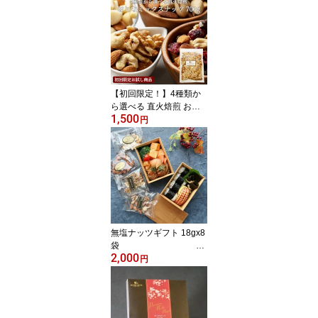
素焼き 無塩 有塩 ドライ
フルーツ ドライ チーズ
アーモンド くるみ マカ
ダミア カシューナッツ
セレクト 限定 メール便
ポスト投函 朝ごはん 健
康 美肌 アンチエイジン
【初回限定！】4種類か
グ
ら選べる 直火焙煎 おと
1,500
な ミックスナッツ 700g
円
500gチャック付 お試し
素焼き 無塩 有塩 ドライ
フルーツ ドライ チーズ
アーモンド くるみ マカ
ダミア カシューナッツ
セレクト 限定 メール便
ポスト投函 朝ごはん 健
康 美肌 アンチエイジン
無塩ナッツギフト 18gx8
グ
袋
2,000
送料無料 素焼き ア
円
ーモンド 素焼き カシュ
ーナッツ 素焼き くるみ
素焼き ミックスナッツ
無添加 ナッツ ギフト